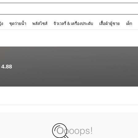
and down arrow keys to navigate search การค้นหาล่าสุด and ค้นหา. Press Enter to
ญิง
ชุดว่ายน้ำ
พลัสไซส์
จิวเวลรี่ & เครื่องประดับ
เสื้อผ้าผู้ชาย
เด็ก
4.88