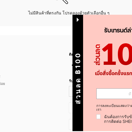
ไม่มีสินค้าที่ตรงกัน โปรดลองด้วยตัวเลือกอื่น ๆ
ส่วนลด ฿100
ติดตามเรา
ส
รับข่าวสาร SHEIN
่อย
การลงทะเบียนแสดงว่า
TH + 66
เรา
ฉันต้องการรับข
การติดต่อ SHE
TH + 66