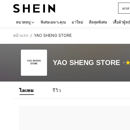
เดรส
Use up 
หมวดหมู่
พิเศษเฉพาะคุณ
มาใหม่
ดีลสุดพิเศษ
เสื้อผ้าผู้ห
หน้าแรก
YAO SHENG STORE
/
YAO SHENG STORE
ไอเทม
รีวิว