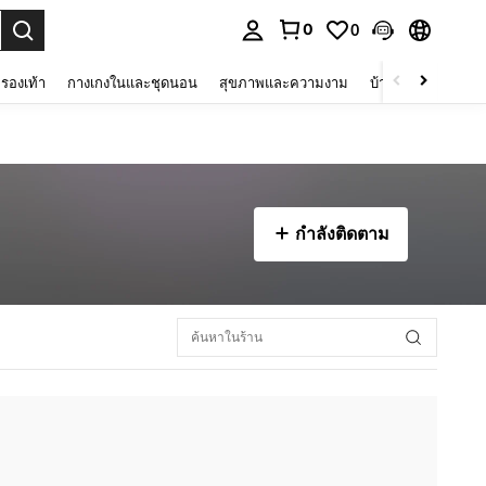
0
0
 select.
รองเท้า
กางเกงในและชุดนอน
สุขภาพและความงาม
บ้านและที่อยู่อาศัย
กำลังติดตาม