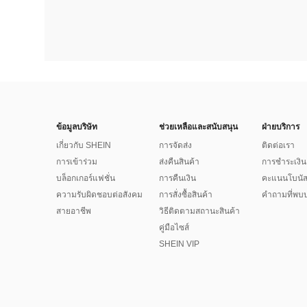
ข้อมูลบริษัท
ช่วยเหลือและสนับสนุน
ฝ่ายบริการ
เกี่ยวกับ SHEIN
การจัดส่ง
ติดต่อเรา
การเข้าร่วม
ส่งคืนสินค้า
การชำระเงิน
บล็อกเกอร์แฟชั่น
การคืนเงิน
คะแนนโบนั
ความรับผิดชอบต่อสังคม
การสั่งซื้อสินค้า
คำถามที่พบบ
สายอาชีพ
วิธีติดตามสถานะสินค้า
คู่มือไซส์
SHEIN VIP