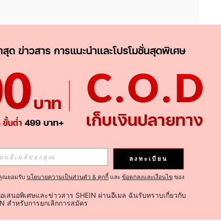
APP
ติดตามเลย
ลงทะเบียน
คุณยอมรับ
นโยบายความเป็นส่วนตัว & คุกกี้
และ
ข้อตกลงและเงื่อนไข
ของ
ติดตาม
้อเสนอพิเศษและข่าวสาร SHEIN ผ่านอีเมล ฉันรับทราบเกี่ยวกับ
IN สำหรับการยกเลิกการสมัคร
ติดตามเลย