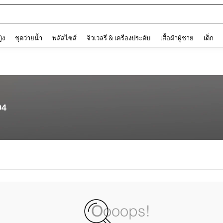
and down arrow keys to navigate search การค้นหาล่าสุด and ค้นหา. Press Enter to
ญิง
ชุดว่ายน้ำ
พลัสไซส์
จิวเวลรี่ & เครื่องประดับ
เสื้อผ้าผู้ชาย
เด็ก
94