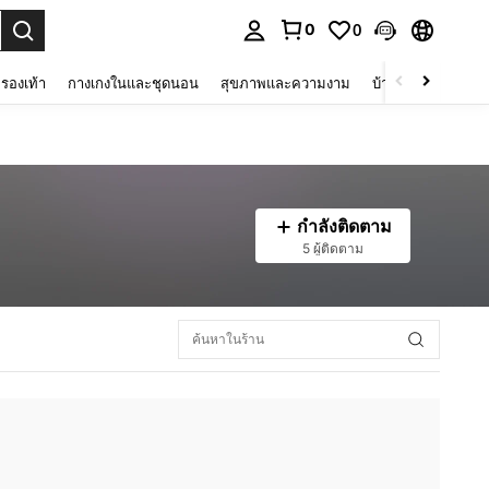
0
0
 select.
รองเท้า
กางเกงในและชุดนอน
สุขภาพและความงาม
บ้านและที่อยู่อาศัย
กำลังติดตาม
5 ผู้ติดตาม