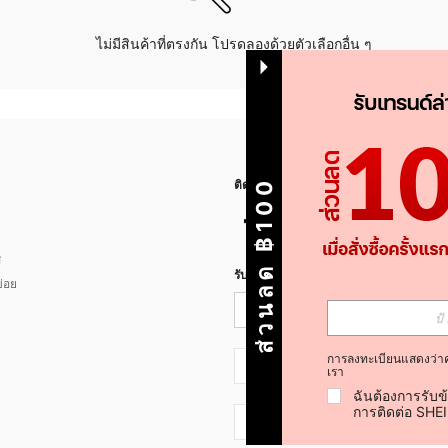
ไม่มีสินค้าที่ตรงกัน โปรดลองด้วยตัวเลือกอื่น ๆ
ส่วนลด ฿100
ติดตามเรา
ส
รับข่าวสาร SHEIN
่อย
การลงทะเบียนแสดงว่า
TH + 66
เรา
ฉันต้องการรับข
การติดต่อ SHE
TH + 66