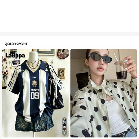
คุณอาจชอบ
9
#1 ขายดี
ใน กระเป๋า เสื้อคลุมลำลอง