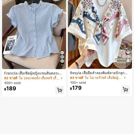
7
12
Resyla เสื้อยืดลำลองพิมพ์ลายปักลูกปัด
Franclia เสื้อเชิ้ตผู้หญิงแขนสั้นคอระบา
รูปโบว์ขนาดใหญ่สำหรับผู้หญิง
ยกระดุมเดี่ยวลายทาง
#3 ขายดี
ใน โอเวอร์ไซส์ เสื้อยืดผู้หญิง
#2 ขายดี
ใน ปลอกคอตั้ง เสื้อสตรี เสื้อเบลาส์ & Tee
100+ sold
600+ sold
179
189
฿
฿