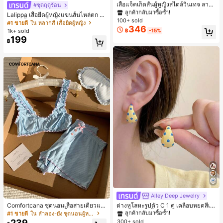
ลูกค้ากลับมาซื้อซ้ำ!
เสื้อแจ็คเก็ตสั้นผู้หญิงสไตล์วินเทจ ลายจุ
#ชุดฤดูร้อน
ดขนาดใหญ่ คอตั้ง เอวเข้ารูป แขนพอง
#1 ขายดี
#1 ขายดี
ใน กระเป๋า เสื้อคลุมลำลอง
ใน กระเป๋า เสื้อคลุมลำลอง
Lalippa เสื้อยืดผู้หญิงแขนสั้นไหล่ตก ค
ทรงหลวม แฟชั่นอเนกประสงค์ สำหรับใ
100+ sold
ลูกค้ากลับมาซื้อซ้ำ!
ลูกค้ากลับมาซื้อซ้ำ!
อวีปกเสื้อ ลายพิมพ์ดิจิทัลลายทาง สไตล์
#1 ขายดี
ใน หลากสี เสื้อยืดผู้หญิง
ส่ประจำวันและไปเที่ยวพักผ่อน
346
สปอร์ตแฟชั่นมินิมอล ของขวัญสำหรับเ
#1 ขายดี
ใน กระเป๋า เสื้อคลุมลำลอง
1k+ sold
฿
-15%
พื่อน
199
ลูกค้ากลับมาซื้อซ้ำ!
฿
Alley Deep Jewelry
#1 ขายดี
ใน โบโฮ ต่างหูผู้หญิง
ลูกค้ากลับมาซื้อซ้ำ!
Comfortcana ชุดนอนเสื้อสายเดี่ยวแต่
ต่างหูโลหะรูปตัว C 1 คู่ เคลือบหยดสีเห
งระบายและกางเกงขาสั้นสำหรับผู้หญิง
ลือง ลายจุดสีน้ำเงิน สไตล์ยุโรปและอเม
เกือบหมดแล้ว!
#1 ขายดี
ใน ลำลอง-ยัง ชุดนอนผู้หญิง
#1 ขายดี
#1 ขายดี
ใน โบโฮ ต่างหูผู้หญิง
ใน โบโฮ ต่างหูผู้หญิง
ริกัน แฟชั่นส่วนตัว หวานและสง่างาม
239
300+ sold
ลูกค้ากลับมาซื้อซ้ำ!
ลูกค้ากลับมาซื้อซ้ำ!