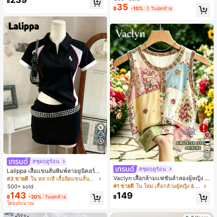
฿
สำหรับผู้หญิงและเด็กหญิง สำหรับการเ
35
เกือบหมดแล้ว!
เกือบหมดแล้ว!
#1 ขายดี
ใน โบโฮ ต่างหูผู้หญิง
฿
-10%
2 วันสุดท้าย
ดินทาง งานแต่งงาน ปาร์ตี้ วันเกิด ของ
ลูกค้ากลับมาซื้อซ้ำ!
ขวัญคริสต์มาส 2026
เกือบหมดแล้ว!
7
16
#ชุดฤดูร้อน
#ชุดฤดูร้อน
Lalippa เสื้อแขนสั้นพิมพ์ลายยูนิคอร์นล
ายทางสีตัดกันสำหรับผู้หญิง สไตล์วิทย
Vaclyn เสื้อกล้ามแฟชั่นลำลองผู้หญิง ล
#3 ขายดี
ใน หลากสี เสื้อยืดแขนสั้นเนื้อนุ่มสำหรับใส่ทุกวัน
าลัย
ายแพตช์เวิร์ก แขนกุด คอกลม ติดกระดุ
#1 ขายดี
ใน ใหม่ เสื้อกล้ามผู้หญิง & Camis
500+ sold
ม
143
149
฿
-20%
วันสุดท้าย
฿
โดยประมาณ