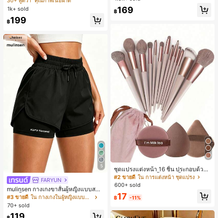
30+ พูดว่า "คุณภาพเนื้อผ้าดี"
30+ พูดว่า "คุณภาพเนื้อผ้าดี"
สปอร์ตแฟชั่นมินิมอล ของขวัญสำหรับเ
ลูกค้ากลับมาซื้อซ้ำ!
169
1k+ sold
#1 ขายดี
ใน หลากสี เสื้อยืดผู้หญิง
฿
พื่อน
100+ พูดว่า "ไม่มีกลิ่น"
30+ พูดว่า "คุณภาพเนื้อผ้าดี"
199
฿
5
ชุดแปรงแต่งหน้า 16 ชิ้น ประกอบด้วยแ
ปรงแต่งหน้า 13 ชิ้น, ฟองน้ำแต่งหน้ารู
#2 ขายดี
ใน การแต่งหน้า ชุดแปรง
FARYUN
ปหยดน้ำ 1 ชิ้น, แปรงแป้งรองพื้นกลม 1
600+ sold
mulinsen กางเกงขาสั้นผู้หญิงแบบสบา
ชิ้น และฟองน้ำแต่งหน้ารูปสามเหลี่ยม
17
ยๆ สีพื้น หลวม อเนกประสงค์ กางเกงขา
1 ชิ้น - ชุดคลาสสิก ทำจากขนสังเคราะ
#3 ขายดี
ใน กางเกงในผู้หญิงแบบแอคทีฟ
฿
-11%
สั้นกีฬา 2-In-1 สำหรับวิ่ง ฟิตเนส และก
ห์นุ่มและเป็นมิตรต่อผิว เหมาะสำหรับผู้
70+ sold
ารฝึกซ้อมกีฬาในฤดูร้อน
หญิงและเด็กผู้หญิง เหมาะสำหรับฤดูใบ
119
ไม้ร่วงและฤดูหนาว
฿