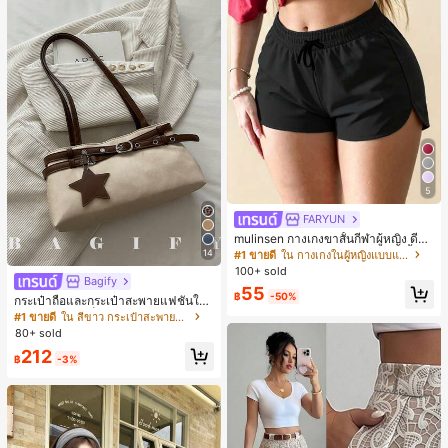
5
FARYUN
mulinsen กางเกงขาสั้นกีฬาผู้หญิง ดีไซ
น์ปลายเปิด เอวยืดหยุ่น กางเกงขาสั้น
14
#1 ขายดี
ใน กางเกงในผู้หญิงแบบแอคทีฟ
ลำลองกีฬาฤดูร้อน ความยาว 3/4
100+ sold
Bagify
55
฿
-50%
กระเป๋าถือและกระเป๋าสะพายแฟชั่นให
ม่ ตกแต่งด้วยเข็มขัด เหมาะสำหรับงาน
#1 ขายดี
ใน สีขาว กระเป๋าสะพายผู้หญิง
ปาร์ตี้ การรวมตัว การออกไปข้างนอก ก
80+ sold
ารท่องเที่ยว การช้อปปิ้ง และการใช้งาน
212
ประจำวัน สามารถเก็บเหรียญ โทรศัพท์
฿
-3%
เหมาะสำหรับกระเป๋าทำงานของพนักง
านออฟฟิศ นักศึกษามหาวิทยาลัย และ
พนักงานออฟฟิศ กระเป๋าผู้หญิงที่หรูหรา