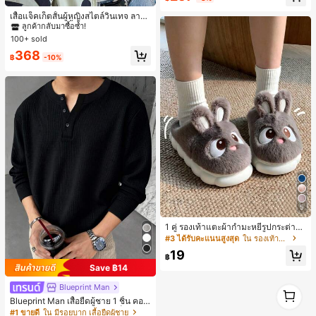
#1 ขายดี
ใน กระเป๋า เสื้อคลุมลำลอง
150+ พูดว่า "สวย"
ชวล
ลูกค้ากลับมาซื้อซ้ำ!
เสื้อแจ็คเก็ตสั้นผู้หญิงสไตล์วินเทจ ลายจุ
ดขนาดใหญ่ คอตั้ง เอวเข้ารูป แขนพอง
#1 ขายดี
#1 ขายดี
ใน กระเป๋า เสื้อคลุมลำลอง
ใน กระเป๋า เสื้อคลุมลำลอง
ทรงหลวม แฟชั่นอเนกประสงค์ สำหรับใ
100+ sold
ลูกค้ากลับมาซื้อซ้ำ!
ลูกค้ากลับมาซื้อซ้ำ!
ส่ประจำวันและไปเที่ยวพักผ่อน
#1 ขายดี
ใน กระเป๋า เสื้อคลุมลำลอง
368
฿
-10%
ลูกค้ากลับมาซื้อซ้ำ!
5
1 คู่ รองเท้าแตะผ้ากำมะหยี่รูปกระต่าย
สำหรับผู้หญิง, อบอุ่นและสบาย, เหมาะ
#3 ได้รับคะแนนสูงสุด
ใน รองเท้าแตะใส่ในบ้าน
สำหรับใส่ลำลองในฤดูใบไม้ร่วง/ฤดูหน
19
าว, รองเท้าบ้านผู้หญิงหรูหราใหม่, ส้นเ
฿
ตี้ย, หัวกลมเรียบง่าย, อุปกรณ์เสริมสำห
Save ฿14
รับฤดูหนาวที่อบอุ่น, รองเท้าแตะผ้ากำม
ะหยี่น่ารัก, ของขวัญปีใหม่/วันวาเลนไท
Blueprint Man
1
น์ในอุดมคติ, รองเท้าแตะคู่รัก, ของขวั
1
Blueprint Man เสื้อยืดผู้ชาย 1 ชิ้น คอเ
ญวันแม่, สวน, ของตกแต่งห้องครัว, ฤดู
ฮนลีย์ ผ้าถักลายวาฟเฟิล คอวีเล็ก ทรงห
#1 ขายดี
ใน มีรอยบาก เสื้อยืดผู้ชาย
ร้อน, ชายหาด, ของใช้จำเป็นสำหรับกา