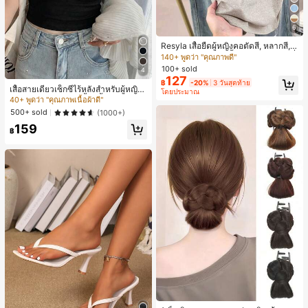
6
Resyla เสื้อยืดผู้หญิงคอตัดสี, หลากสี, ล
ายพิมพ์แมวน่ารัก, เสื้อสำหรับออกไปเที่
140+ พูดว่า "คุณภาพดี"
ยวฤดูร้อน, ดีไซน์กราฟิก, ความรู้สึกพรีเ
100+ sold
4
มียม, ลำลองอเนกประสงค์, สวมใส่ประ
127
฿
-20%
3 วันสุดท้าย
จำวัน, กลางแจ้ง, ช้อปปิ้ง, การเดินทาง
เสื้อสายเดี่ยวเซ็กซี่ไร้หลังสำหรับผู้หญิง
โดยประมาณ
เสื้อผ้ากลางแจ้ง
พร้อมบราแบบมีฟองน้ำ, เสื้อกล้ามแขน
40+ พูดว่า "คุณภาพเนื้อผ้าดี"
กุด, เสื้อลำลองสีดำสำหรับฤดูร้อน
500+ sold
(1000+)
159
฿