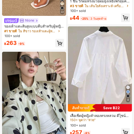
1 ชิ้น วิกผมทรงมวยผมยุ่งเหยิงพร้อมคลิ
ปหนีบผม, คลิปหนีบผมสังเคราะห์ที่ได้รั
#3 ขายดี
ใน เส้นใยสังเคราะห์ เครื่องประดับผมผู้หญิง
บการอัปเกรดแฟชั่น, วิกผมเส้นใยทนคว
100+ sold
22
ามร้อนสูงที่ออกแบบมาสำหรับผู้หญิง, ใ
44
ช้งานง่ายโดยไม่ต้องใช้เครื่องมือ, เหมา
฿
-25%
3 วันสุดท้าย
Nione
ะสำหรับสไตล์สบายๆ, อุปกรณ์เสริมผมที่
สมบูรณ์แบบสำหรับผู้หญิง คลิปหนีบผม
รองเท้าแตะส้นสูงแบบคีบสำหรับผู้หญิง
คลิปหนีบผมสบายๆ แฟชั่นผม คลิปหนีบ
สไตล์คลาสสิก สีบล็อก สไตล์แฟรี่ฤดูร้อ
#1 ขายดี
ใน สีขาว รองเท้าแตะผู้หญิง
ผมหรูหรา ฤดูร้อน ชายหาด วันหยุด
น ส้นเข็ม รองเท้าแตะแบบคีบ รองเท้าแ
100+ sold
ตะชายหาดแฟชั่นสายไขว้ รองเท้าผู้ห
263
ญิง สำหรับออฟฟิศ บ้าน กลางแจ้ง ดีไซ
฿
-9%
น์หัวเหลี่ยม ชิคและหรูหรา สำหรับเดทไ
นท์
4
Save ฿22
#5 ขายดี
ใน กระเป๋า เสื้อเชิ้ตทำงานมีกระเป๋า
150+ พูดว่า "สวย"
เสื้อเชิ้ตผู้หญิงลำลองทรงหลวม ดีไซน์ผ่
าหลัง คอปกพับ แขนยาว ผ้าทอสีพื้น กร
#5 ขายดี
#5 ขายดี
ใน กระเป๋า เสื้อเชิ้ตทำงานมีกระเป๋า
ใน กระเป๋า เสื้อเชิ้ตทำงานมีกระเป๋า
ะเป๋าผ่าหน้าติดกระดุม สไตล์เรียบหรูสำ
100+ sold
150+ พูดว่า "สวย"
150+ พูดว่า "สวย"
หรับใส่ไปทำงานและใส่ประจำวัน ฤดูใ
#5 ขายดี
ใน กระเป๋า เสื้อเชิ้ตทำงานมีกระเป๋า
257
บไม้ผลิ/ใบไม้ร่วง สีขาว ลุคสมาร์ทแคช
฿
-8%