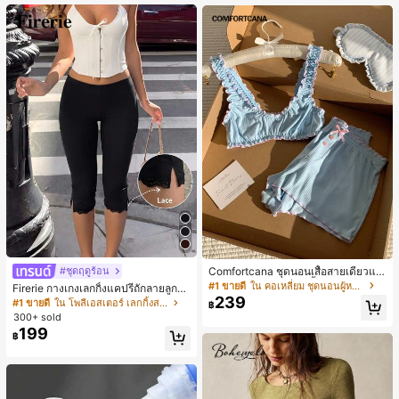
Comfortcana ชุดนอนเสื้อสายเดี่ยวแต่
#ชุดฤดูร้อน
งระบายและกางเกงขาสั้นสำหรับผู้หญิง
#1 ขายดี
ใน คอเหลี่ยม ชุดนอนผู้หญิง
Firerie กางเกงเลกกิ้งแคปรีถักลายลูกไม้
239
สีดำหรูหราสำหรับผู้หญิง อเนกประสงค์
#1 ขายดี
ใน โพลีเอสเตอร์ เลกกิ้งสตรี
฿
สำหรับกีฬา แฟชั่น ชายหาด เทศกาลด
300+ sold
นตรี ฤดูร้อนแบบสบายๆ
199
฿