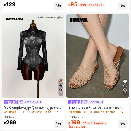
เกือบหมดแล้ว!
ตประจำวันและงานปาร์ตี้ ของขวัญสำห
129
95
฿
฿
-13%
3 วันสุดท้าย
รับผู้หญิง
7
5
Amplova
Bholvia
Y2K Amplova ผู้หญิงลายแมงมุม แขน
Bholvia รองเท้าแตะชายหาดแบบแบน
ยาว คอตั้ง บอดี้สูท, สไตล์แฟชั่นดาร์ก
สบาย ๆ ลายฉลุมาใหม่สำหรับผู้หญิง
#1 ขายดี
ใน ไม่เป็นทางการ บอดี้สูทผู้หญิง
#1 ขายดี
ใน โบฮีเมียน รองเท้าแตะผู้หญิง
บอดี้สูทผู้หญิง บอดี้สูทฮาโลวีน บอดี้สูท
100+ sold
500+ sold
ลายใยแมงมุม
269
169
฿
฿
-15%
3 วันสุดท้าย
โดยประมาณ