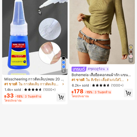
10
#ชุดฤดูร้อน
6
Bohemela เสื้อยืดคอกลมผ้าถัก แขนยา
Misscheering กาวติดเล็บปลอม 20 กรั
ว สีเรียบ ใช้งานทั่วไป สำหรับผู้หญิง
#1 ขายดี
ใน สีเขียว เสื้อตัวเก่งใส่ได้ทุกวัน
ม แรงยึดสูง เจลสติกเกอร์เล็บนุ่ม แห้งเร็
#1 ขายดี
ใน กาวติดเล็บ กาวติดเล็บและสารยึดติด
6.2k+ sold
(1000+)
ว เหมาะสำหรับผู้เริ่มต้นทำเล็บ ติดทนน
1.4k+ sold
(1000+)
178
าน
฿
-15%
3 วันสุดท้าย
33
โดยประมาณ
฿
-15%
3 วันสุดท้าย
โดยประมาณ