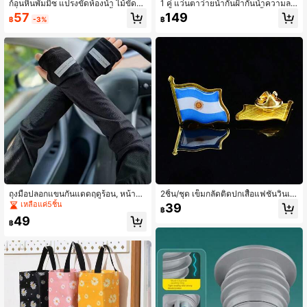
ก้อนหินพัมมิซ แปรงขัดห้องน้ำ ไม้ขัดถู เ
1 คู่ แว่นตาว่ายน้ำกันฝ้ากันน้ำความละเ
ครื่องมือทำความสะอาดห้องน้ำด้วยมือ
อียดสูงระดับมืออาชีพ, ใช้ได้ทั้งชายและ
57
149
฿
-3%
฿
จับ ขจัดคราบหินปูน วงแหวนน้ำแข็ง แ
หญิง - สบาย, สะพานจมูกปรับได้, กรอบ
ละสนิม เหมาะสำหรับห้องน้ำ ห้องครัว ปิ้
สีขาวใส - ทางเลือกที่เหมาะสำหรับการ
งย่าง กระเบื้อง เครื่องมือทำความสะอา
ว่ายน้ำ
ด
ถุงมือปลอกแขนกันแดดฤดูร้อน, หน้ากา
2ชิ้น/ชุด เข็มกลัดติดปกเสื้อแฟชั่นวินเท
ก, ปลอกแขนดีไซน์สะท้อนแสง, ยูนิเซกส์
จ เหมาะสำหรับงานเฉลิมฉลอง, การปร
เหลือแค่5ชิ้น
39
฿
สำหรับปั่นจักรยานกลางแจ้ง
ะชุม และการตกแต่งแบบลำลอง, สามา
49
รถสวมใส่บนเสื้อผ้า, กระเป๋า, เนคไท, ห
฿
มวก, เข็มกลัดธงชาติรูปทรงโลหะผสม