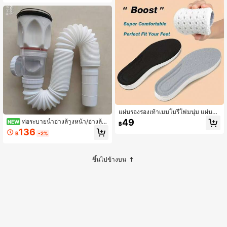
วนและอุปกรณ์เสริมภาชนะปลูกต้นไม้
แผ่นรองรองเท้าเมมโมรี่โฟมนุ่ม แผ่นรอ
งรองเท้ากีฬาสำหรับวิ่ง เดิน รองเท้าผ้าใ
49
ท่อระบายน้ำอ่างล้างหน้า/อ่างล้าง
NEW
฿
บ ซับแรงกระแทก ระบายอากาศได้ แผ่
จานแบบแนวนอน/แนวตั้ง ป้องกันกลิ่น
136
นรองรองเท้าสำหรับผู้ชายและผู้หญิง
฿
-2%
- พลาสติกทนทานคุณภาพสูง ติดตั้งที่ผ
นัง/พื้น มีตัวเลือกดีไซน์หลากหลาย เหม
าะสำหรับอ่างล้างหน้าและอ่างล้างจาน
ควบคุมกลิ่นระบายน้ำอย่างมีประสิทธิภ
ขึ้นไปข้างบน
าพ