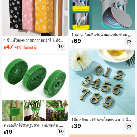
1 ชุด จุกกันกลิ่นกันน้ำย้อนกลับพร้อมปะเ
ก็นซิลิโคน - เหมาะสำหรับท่อระบายน้ำ,
69
1 ชิ้น ที่ใส่ถุงพลาสติกลายดอกไม้, ที่จัดร
฿
อ่างล้างจาน, ท่อน้ำทิ้งเครื่องซักผ้า - กัน
ะเบียบถุงขยะแบบพับได้พร้อมดีไซน์แข
47
น้ำย้อนกลับ, กันกลิ่น, ติดตั้งง่าย, กันการ
฿
-4%
วันสุดท้าย
วน, ที่เก็บถุงช้อปปิ้งหลายสีสำหรับจัดระ
อุดตัน (เหมาะสำหรับที่อยู่อาศัย/เชิงพา
เบียบในบ้านและครัว, ที่ใส่ถุงช้อปปิ้ง, ต
ณิชย์)
กแต่งห้องนอน, กลับไปโรงเรียน
1ชิ้น สติกเกอร์ตัวเลขโลหะขนาด 2 นิ้ว
มีแผ่นกาวติดหลัง สำหรับ ทำป้ายประตู
39
ตะขอเล็กใช้สำหรับสวน, เทปพันต้นไม้
฿
ผนัง กระเบื้อง ป้ายชื่อ กล่องจดหมาย ต
ผูกต้นไม้ สายรัดก่ิงไม้ เครื่องมือสำหรับ
19
กแต่งสถานที่ ห้อง บ้าน เทศกาล กลางแ
฿
สวน ระเบียง ต้นไม้ ดอกไม้ อุปกรณ์จัดส
จ้ง สวน ที่ดีที่สุด