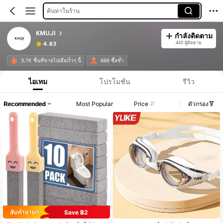
ค้นหาในร้าน
KMUJI
กำลังติดตาม
445 ผู้ติดตาม
4.83
3.7K ชิ้นที่ขายไปเมื่อเร็วๆ นี้
666 ซื้อซ้ำ
ไอเทม
โปรโมชั่น
รีวิว
Recommended
Most Popular
Price
ตัวกรอง
Save ฿2