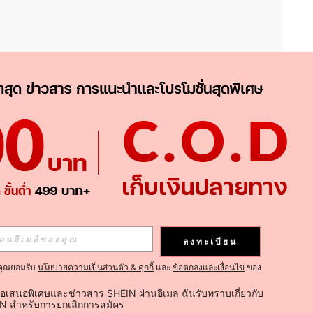
APP
ติดตามเลย
ลงทะเบียน
คุณยอมรับ
นโยบายความเป็นส่วนตัว & คุกกี้
และ
ข้อตกลงและเงื่อนไข
ของ
ติดตาม
้อเสนอพิเศษและข่าวสาร SHEIN ผ่านอีเมล ฉันรับทราบเกี่ยวกับ
IN สำหรับการยกเลิกการสมัคร
ติดตามเลย