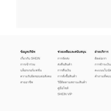
ข้อมูลบริษัท
ช่วยเหลือและสนับสนุน
ฝ่ายบริการ
เกี่ยวกับ SHEIN
การจัดส่ง
ติดต่อเรา
การเข้าร่วม
ส่งคืนสินค้า
การชำระเงิน
บล็อกเกอร์แฟชั่น
การคืนเงิน
คะแนนโบนั
ความรับผิดชอบต่อสังคม
การสั่งซื้อสินค้า
คำถามที่พบบ
สายอาชีพ
วิธีติดตามสถานะสินค้า
คู่มือไซส์
SHEIN VIP