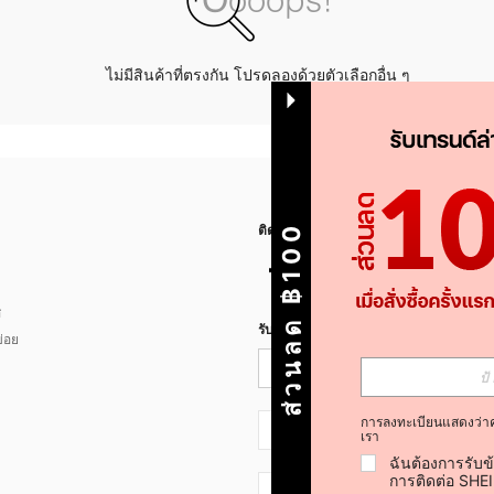
ไม่มีสินค้าที่ตรงกัน โปรดลองด้วยตัวเลือกอื่น ๆ
ส่วนลด ฿100
ติดตามเรา
ส
รับข่าวสาร SHEIN
่อย
การลงทะเบียนแสดงว่า
TH + 66
เรา
ฉันต้องการรับข
การติดต่อ SHE
TH + 66