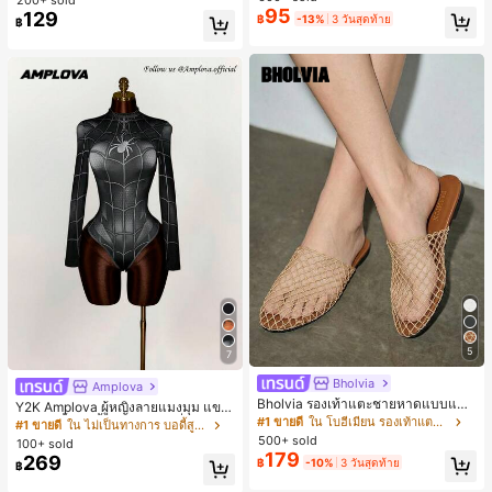
เกือบหมดแล้ว!
เกือบหมดแล้ว!
ตประจำวันและงานปาร์ตี้ ของขวัญสำห
95
129
฿
-13%
3 วันสุดท้าย
#1 ขายดี
ใน ธรรมดา เสื้อผู้หญิง
รับผู้หญิง
฿
เกือบหมดแล้ว!
5
7
Bholvia
Amplova
Bholvia รองเท้าแตะชายหาดแบบแบน
Y2K Amplova ผู้หญิงลายแมงมุม แขน
สบาย ๆ ลายฉลุมาใหม่สำหรับผู้หญิง
#1 ขายดี
ใน โบฮีเมียน รองเท้าแตะผู้หญิง
ยาว คอตั้ง บอดี้สูท, สไตล์แฟชั่นดาร์ก
#1 ขายดี
ใน ไม่เป็นทางการ บอดี้สูทผู้หญิง
บอดี้สูทผู้หญิง บอดี้สูทฮาโลวีน บอดี้สูท
500+ sold
100+ sold
ลายใยแมงมุม
179
269
฿
-10%
3 วันสุดท้าย
฿