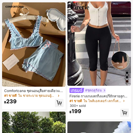
#ชุดฤดูร้อน
Comfortcana ชุดนอนเสื้อสายเดี่ยวแต่
งระบายและกางเกงขาสั้นสำหรับผู้หญิง
#1 ขายดี
ใน ชายระบาย ชุดนอนผู้หญิง
Firerie กางเกงเลกกิ้งแคปรีถักลายลูกไม้
สีดำหรูหราสำหรับผู้หญิง อเนกประสงค์
239
#1 ขายดี
ใน โพลีเอสเตอร์ เลกกิ้งสตรี
฿
สำหรับกีฬา แฟชั่น ชายหาด เทศกาลด
300+ sold
นตรี ฤดูร้อนแบบสบายๆ
199
฿