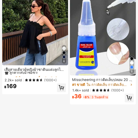
6
#1 ขายดี
ใน ชายหาด เสื้อกล้ามผู้หญิง & Camis
ลูกค้ากลับมาซื้อซ้ำ!
เสื้อสายเดี่ยวผู้หญิงผ้าซาตินแต่งลูกไม้
6
- เสื้อสายเดี่ยวฤดูร้อนสีขากีมีรอยผ่าด้า
#1 ขายดี
#1 ขายดี
ใน ชายหาด เสื้อกล้ามผู้หญิง & Camis
ใน ชายหาด เสื้อกล้ามผู้หญิง & Camis
นข้างที่น่าดึงดูด ลำลองสีดำ สำหรับเธอ
Misscheering กาวติดเล็บปลอม 20 กรั
ลูกค้ากลับมาซื้อซ้ำ!
ลูกค้ากลับมาซื้อซ้ำ!
2.2k+ sold
(1000+)
ม แรงยึดสูง เจลสติกเกอร์เล็บนุ่ม แห้งเร็
#1 ขายดี
ใน กาวติดเล็บ กาวติดเล็บและสารยึดติด
169
#1 ขายดี
ใน ชายหาด เสื้อกล้ามผู้หญิง & Camis
฿
ว เหมาะสำหรับผู้เริ่มต้นทำเล็บ ติดทนน
1.4k+ sold
(1000+)
ลูกค้ากลับมาซื้อซ้ำ!
าน
36
฿
-8%
3 วันสุดท้าย