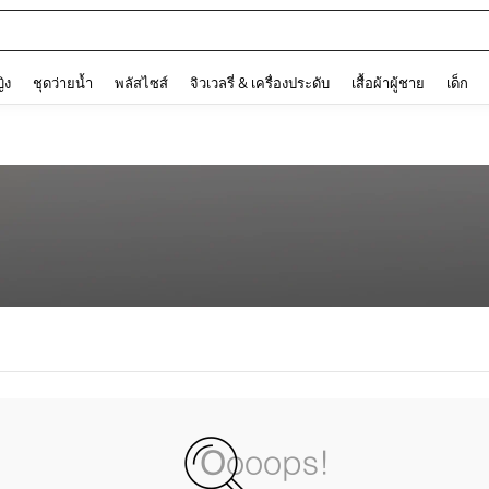
and down arrow keys to navigate search การค้นหาล่าสุด and ค้นหา. Press Enter to
ญิง
ชุดว่ายน้ำ
พลัสไซส์
จิวเวลรี่ & เครื่องประดับ
เสื้อผ้าผู้ชาย
เด็ก