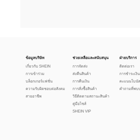
ข้อมูลบริษัท
ช่วยเหลือและสนับสนุน
ฝ่ายบริการ
เกี่ยวกับ SHEIN
การจัดส่ง
ติดต่อเรา
การเข้าร่วม
ส่งคืนสินค้า
การชำระเงิน
บล็อกเกอร์แฟชั่น
การคืนเงิน
คะแนนโบนั
ความรับผิดชอบต่อสังคม
การสั่งซื้อสินค้า
คำถามที่พบบ
สายอาชีพ
วิธีติดตามสถานะสินค้า
คู่มือไซส์
SHEIN VIP