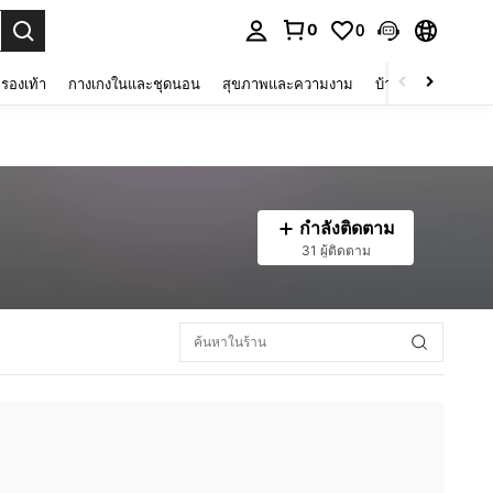
0
0
 select.
รองเท้า
กางเกงในและชุดนอน
สุขภาพและความงาม
บ้านและที่อยู่อาศัย
กำลังติดตาม
31 ผู้ติดตาม