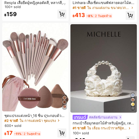
Resyla เสื้อยืดผู้หญิงคอตัดสี, หลากสี, ล
Linhara เสื้อเชิ้ตแขนพัฟลายดอกไม้คอ
ายพิมพ์แมวน่ารัก, เสื้อสำหรับออกไปเที่
100+ sold
ปกไม่สมมาตรสำหรับผู้หญิงไซส์ใหญ่ +
#1 ขายดี
ใน งานแต่งงาน ขนาดบวก Co-Ords
ยวฤดูร้อน, ดีไซน์กราฟิก, ความรู้สึกพรีเ
กางเกงลำลองทรงหลวมเอวยางยืด 2 ชิ้
159
413
฿
มียม, ลำลองอเนกประสงค์, สวมใส่ประ
น สำหรับฤดูใบไม้ผลิ/ฤดูร้อน
฿
-8%
2 วันสุดท้าย
จำวัน, กลางแจ้ง, ช้อปปิ้ง, การเดินทาง
เสื้อผ้ากลางแจ้ง
22
ชุดแปรงแต่งหน้า 16 ชิ้น ประกอบด้วยแ
#คลัตช์งานแต่งงาน
ปรงแต่งหน้า 13 ชิ้น, ฟองน้ำแต่งหน้ารู
#2 ขายดี
ใน การแต่งหน้า ชุดแปรง
กระเป๋าถือมุกดอกไม้สำหรับผู้หญิง, เหม
ปหยดน้ำ 1 ชิ้น, แปรงแป้งรองพื้นกลม 1
600+ sold
าะสำหรับชุดราตรี, ชุดบอล, เครื่องประ
#1 ขายดี
ใน เลื่อม กระเป๋าราตรีผู้หญิง
ชิ้น และฟองน้ำแต่งหน้ารูปสามเหลี่ยม
ดับงานแต่งงาน, กระเป๋าสตางค์สุภาพส
17
1 ชิ้น - ชุดคลาสสิก ทำจากขนสังเคราะ
100+ sold
฿
-11%
2 วันสุดท้าย
ตรีหรูหรา, ของขวัญสำหรับผู้หญิง (ลาย
ห์นุ่มและเป็นมิตรต่อผิว เหมาะสำหรับผู้