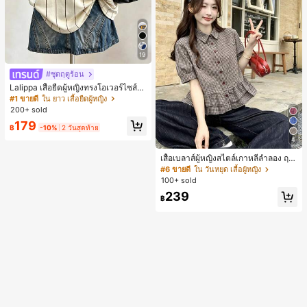
19
#ชุดฤดูร้อน
Lalippa เสื้อยืดผู้หญิงทรงโอเวอร์ไซส์ค
วามยาวกลาง คอกลม ไหล่ตก ลายพิมพ์
#1 ขายดี
ใน ยาว เสื้อยืดผู้หญิง
ตัวอักษรและลายทางแนวตั้ง สไตล์แฟชั่
200+ sold
นมินิมอล ของขวัญให้เพื่อน
179
฿
-10%
2 วันสุดท้าย
4
เสื้อเบลาส์ผู้หญิงสไตล์เกาหลีลำลอง ฤดู
ใบไม้ผลิ/ฤดูร้อนใหม่ ชายระบาย ชิคแล
#6 ขายดี
ใน วันหยุด เสื้อผู้หญิง
ะหรูหรา
100+ sold
239
฿