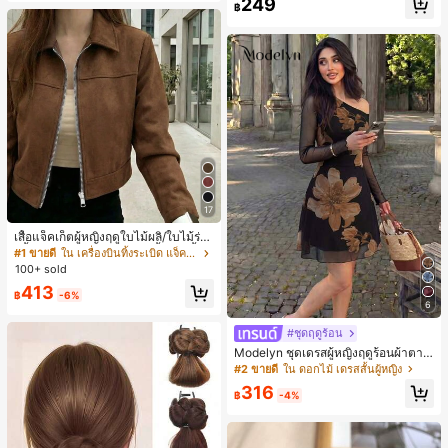
249
สุ่ม)
หญิงและเด็กผู้หญิง เหมาะสำหรับฤดูใบ
฿
ไม้ร่วงและฤดูหนาว
17
เสื้อแจ็คเก็ตผู้หญิงฤดูใบไม้ผลิ/ใบไม้ร่วง
สีพื้น หนังเทียม สไตล์ปกคอเสื้อ ซิปขึ้น
#1 ขายดี
ใน เครื่องบินทิ้งระเบิด แจ็คเก็ตผู้หญิง
แขนยาว สไตล์ลำลอง วิทยาลัย สนามบิ
100+ sold
น เสื้อนอก สีน้ำตาล สไตล์สบายๆ ฤดูใบ
413
ไม้ร่วง
฿
-6%
6
#ชุดฤดูร้อน
Modelyn ชุดเดรสผู้หญิงฤดูร้อนผ้าตาข่
ายพิมพ์ลาย คอไม่สมมาตร จับจีบ หรูหร
#2 ขายดี
ใน ดอกไม้ เดรสสั้นผู้หญิง
า เซ็กซี่
316
฿
-4%