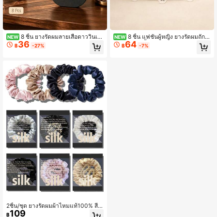
8 ชิ้น ยางรัดผมลายเสือดาววินเท
8 ชิ้น แฟชั่นผู้หญิง ยางรัดผมถักแ
NEW
NEW
36
64
จ, ยางรัดผมยืดหยุ่นไม่ทำลายผม สำหรั
บบเรียบง่ายพื้นฐาน ยางยืดหนาและทน
฿
-27%
฿
-7%
บมัดผมหางม้า, สร้อยข้อมือสำหรับใส่ป
ทาน ไม่ทำลายเส้นผม หลากหลายสีและ
ระจำวัน อุปกรณ์เสริมผมสำหรับผู้หญิง
สไตล์
2ชิ้น/ชุด ยางรัดผมผ้าไหมแท้100% สีพื้
109
น ยางรัดผมคุณภาพสูง ยางรัดผมผ้าไห
฿