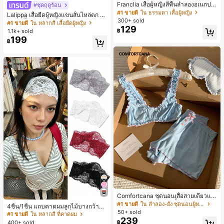
เกือบหมดแล้ว!
Franclia เสื้อผู้หญิงสีพื้นลำลองอเนกปร
#ชุดฤดูร้อน
ะสงค์สำหรับใส่ประจำวัน
#1 ขายดี
#1 ขายดี
ใน ธรรมดา เสื้อผู้หญิง
ใน ธรรมดา เสื้อผู้หญิง
Lalippa เสื้อยืดผู้หญิงแขนสั้นไหล่ตก ค
300+ sold
เกือบหมดแล้ว!
เกือบหมดแล้ว!
อวีปกเสื้อ ลายพิมพ์ดิจิทัลลายทาง สไตล์
#1 ขายดี
ใน หลากสี เสื้อยืดผู้หญิง
129
สปอร์ตแฟชั่นมินิมอล ของขวัญสำหรับเ
#1 ขายดี
ใน ธรรมดา เสื้อผู้หญิง
1.1k+ sold
฿
พื่อน
199
เกือบหมดแล้ว!
฿
Comfortcana ชุดนอนเสื้อสายเดี่ยวแต่
#1 ขายดี
ใน หลากสี ที่คาดผม
งระบายและกางเกงขาสั้นสำหรับผู้หญิง
#1 ขายดี
ใน ลำลอง-ยัง ชุดนอนผู้หญิง
เกือบหมดแล้ว!
4ชิ้น/1ชิ้น แถบคาดผมลูกไม้บางกว้างยื
50+ sold
ดหยุ่นสำหรับผู้หญิง, แฟชั่นอเนกประสง
#1 ขายดี
#1 ขายดี
ใน หลากสี ที่คาดผม
ใน หลากสี ที่คาดผม
239
ค์พรีเมียมหรูหราสไตล์มินิมอล ผ้าพันคอ
400+ sold
฿
เกือบหมดแล้ว!
เกือบหมดแล้ว!