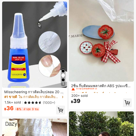
#1 ขายดี
ใน ผลไม้ เครื่องประดับผมผู้หญิง
5
เกือบหมดแล้ว!
2ชิ้น กิ๊บติดผมพลาสติก ABS รูปมะเขือเ
ทศสีแดงน่ารัก สไตล์เกาหลีมินิมอล สำ
#1 ขายดี
#1 ขายดี
ใน ผลไม้ เครื่องประดับผมผู้หญิง
ใน ผลไม้ เครื่องประดับผมผู้หญิง
Misscheering กาวติดเล็บปลอม 20 กรั
หรับติดผมหน้าม้า ใส่ประจำวันและไปโ
200+ sold
เกือบหมดแล้ว!
เกือบหมดแล้ว!
ม แรงยึดสูง เจลสติกเกอร์เล็บนุ่ม แห้งเร็
#1 ขายดี
ใน กาวติดเล็บ กาวติดเล็บและสารยึดติด
รงเรียน กิ๊บติดผม
39
ว เหมาะสำหรับผู้เริ่มต้นทำเล็บ ติดทนน
#1 ขายดี
ใน ผลไม้ เครื่องประดับผมผู้หญิง
฿
1.5k+ sold
(1000+)
าน
เกือบหมดแล้ว!
36
฿
-8%
ล่าสุด 9 ชม