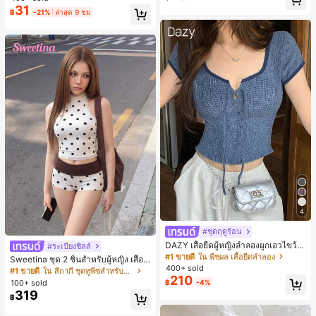
เล็กๆ ห่วงผม อุปกรณ์เสริมผม, เหมาะสำ
31
#1 ขายดี
ใน หลากสี ที่คาดผม
฿
-21%
ล่าสุด 9 ชม
หรับการออกไปข้างนอกประจำวัน, ลำล
เกือบหมดแล้ว!
อง, งานปาร์ตี้, การเดินทาง, การพักผ่อ
น, การมัดผม, การจัดทรงผม, การแต่งห
น้า, การจับคู่ชุด, อุปกรณ์เสริมประดับผ
ม
4
#ชุดฤดูร้อน
DAZY เสื้อยืดผู้หญิงลำลองผูกเอวไขว้
#ระเบียงชิลล์
#1 ขายดี
ใน สีกากี ชุดทูพีซสำหรับผู้หญิง
สำหรับฤดูร้อน
#1 ขายดี
ใน พืชผล เสื้อยืดลำลอง
เกือบหมดแล้ว!
Sweetina ชุด 2 ชิ้นสำหรับผู้หญิง เสื้อก
400+ sold
ล้ามเข้ารูปพิมพ์ลายจุดสีบล็อกหลังเปิด
#1 ขายดี
#1 ขายดี
ใน สีกากี ชุดทูพีซสำหรับผู้หญิง
ใน สีกากี ชุดทูพีซสำหรับผู้หญิง
210
และกางเกงขาสั้นเอวพับ
100+ sold
฿
-4%
เกือบหมดแล้ว!
เกือบหมดแล้ว!
319
#1 ขายดี
ใน สีกากี ชุดทูพีซสำหรับผู้หญิง
฿
เกือบหมดแล้ว!