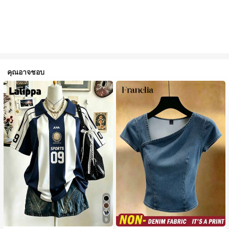
คุณอาจชอบ
9
#1 ขายดี
ใน ธรรมดา เสื้อผู้หญิง