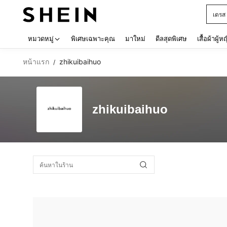
เดรส
Use up 
หมวดหมู่
พิเศษเฉพาะคุณ
มาใหม่
ดีลสุดพิเศษ
เสื้อผ้าผู้ห
หน้าแรก
zhikuibaihuo
/
zhikuibaihuo