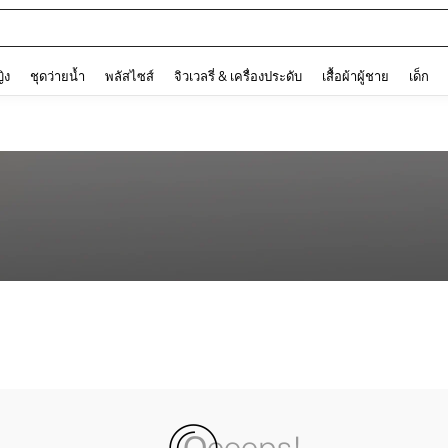
and down arrow keys to navigate search การค้นหาล่าสุด and ค้นหา. Press Enter to
ญิง
ชุดว่ายน้ำ
พลัสไซส์
จิวเวลรี่ & เครื่องประดับ
เสื้อผ้าผู้ชาย
เด็ก