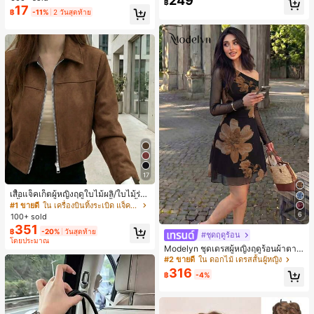
249
฿
ชิ้น และฟองน้ำแต่งหน้ารูปสามเหลี่ยม
สุ่ม)
17
฿
-11%
2 วันสุดท้าย
1 ชิ้น - ชุดคลาสสิก ทำจากขนสังเคราะ
ห์นุ่มและเป็นมิตรต่อผิว เหมาะสำหรับผู้
หญิงและเด็กผู้หญิง เหมาะสำหรับฤดูใบ
ไม้ร่วงและฤดูหนาว
17
เสื้อแจ็คเก็ตผู้หญิงฤดูใบไม้ผลิ/ใบไม้ร่วง
สีพื้น หนังเทียม สไตล์ปกคอเสื้อ ซิปขึ้น
#1 ขายดี
ใน เครื่องบินทิ้งระเบิด แจ็คเก็ตผู้หญิง
แขนยาว สไตล์ลำลอง วิทยาลัย สนามบิ
6
100+ sold
น เสื้อนอก สีน้ำตาล สไตล์สบายๆ ฤดูใบ
351
฿
-20%
วันสุดท้าย
ไม้ร่วง
#ชุดฤดูร้อน
โดยประมาณ
Modelyn ชุดเดรสผู้หญิงฤดูร้อนผ้าตาข่
ายพิมพ์ลาย คอไม่สมมาตร จับจีบ หรูหร
#2 ขายดี
ใน ดอกไม้ เดรสสั้นผู้หญิง
า เซ็กซี่
316
฿
-4%