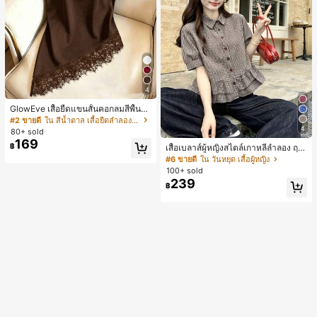
4
GlowEve เสื้อยืดแขนสั้นคอกลมสีพื้นลำ
ลองอเนกประสงค์สำหรับผู้หญิง
#2 ขายดี
ใน สีน้ำตาล เสื้อยืดลำลองพื้นฐาน
4
80+ sold
169
฿
เสื้อเบลาส์ผู้หญิงสไตล์เกาหลีลำลอง ฤดู
ใบไม้ผลิ/ฤดูร้อนใหม่ ชายระบาย ชิคแล
#6 ขายดี
ใน วันหยุด เสื้อผู้หญิง
ะหรูหรา
100+ sold
239
฿