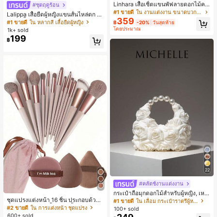
Linhara เสื้อเชิ้ตแขนพัฟลายดอกไม้คอ
#ชุดฤดูร้อน
ปกไม่สมมาตรสำหรับผู้หญิงไซส์ใหญ่ +
#1 ขายดี
ใน งานแต่งงาน ขนาดบวก Co-Ords
Lalippa เสื้อยืดผู้หญิงแขนสั้นไหล่ตก ค
กางเกงลำลองทรงหลวมเอวยางยืด 2 ชิ้
359
อวีปกเสื้อ ลายพิมพ์ดิจิทัลลายทาง สไตล์
#1 ขายดี
ใน หลากสี เสื้อยืดผู้หญิง
฿
-20%
วันสุดท้าย
น สำหรับฤดูใบไม้ผลิ/ฤดูร้อน
สปอร์ตแฟชั่นมินิมอล ของขวัญสำหรับเ
โดยประมาณ
1k+ sold
พื่อน
199
฿
22
#คลัตช์งานแต่งงาน
กระเป๋าถือมุกดอกไม้สำหรับผู้หญิง, เหม
ชุดแปรงแต่งหน้า 16 ชิ้น ประกอบด้วยแ
าะสำหรับชุดราตรี, ชุดบอล, เครื่องประ
#1 ขายดี
ใน เลื่อม กระเป๋าราตรีผู้หญิง
ปรงแต่งหน้า 13 ชิ้น, ฟองน้ำแต่งหน้ารู
ดับงานแต่งงาน, กระเป๋าสตางค์สุภาพส
#2 ขายดี
ใน การแต่งหน้า ชุดแปรง
100+ sold
ปหยดน้ำ 1 ชิ้น, แปรงแป้งรองพื้นกลม 1
ตรีหรูหรา, ของขวัญสำหรับผู้หญิง (ลาย
600+ sold