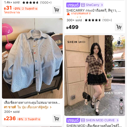
ว เหมาะสำหรับผู้เริ่มต้นทำเล็บ ติดทนน
1.4k+ sold
(1000+)
าน
SheCarry
#1 ขายดี
ใน บรรยากาศฤดูร้อน กระเป๋าหูหิ้วด้านบนผู้หญิง
31
฿
-21%
2 วันสุดท้าย
เกือบหมดแล้ว!
SHECARRY กระเป๋าถือสตรี, สีขาว, แฟ
โดยประมาณ
ชั่น, สง่างาม, วันหยุด, งานปาร์ตี้
#1 ขายดี
#1 ขายดี
ใน บรรยากาศฤดูร้อน กระเป๋าหูหิ้วด้านบนผู้หญิง
ใน บรรยากาศฤดูร้อน กระเป๋าหูหิ้วด้านบนผู้หญิง
เกือบหมดแล้ว!
เกือบหมดแล้ว!
300+ sold
(100+)
#1 ขายดี
ใน บรรยากาศฤดูร้อน กระเป๋าหูหิ้วด้านบนผู้หญิง
499
฿
เกือบหมดแล้ว!
เสื้อเชิ้ตลายทางกระดุมไม่สมมาตรหลว
ม ๆ สีสันสดใสสำหรับผู้หญิง สไตล์หรูหร
#1 ขายดี
ใน ปุ่ม เสื้อเบลาส์ผู้หญิง
า น่ารัก มินิมอล สดใส ใส่ได้ทุกวัน ทำง
200+ sold
6
านได้หลากหลาย สำหรับฤดูใบไม้ผลิ
236
฿
-9%
3 วันสุดท้าย
SHEIN MOD CURVE
SHEIN MOD เสื้อเชิ้ตลายสก็อตไซส์ให