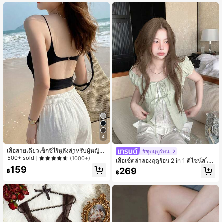
เกือบหมดแล้ว!
4
เสื้อสายเดี่ยวเซ็กซี่ไร้หลังสำหรับผู้หญิง
#ชุดฤดูร้อน
พร้อมบราแบบมีฟองน้ำ, เสื้อกล้ามแขน
500+ sold
(1000+)
เสื้อเชิ้ตลำลองฤดูร้อน 2 in 1 ดีไซน์สไต
กุด, เสื้อลำลองสีดำสำหรับฤดูร้อน
ล์เกาหลี แต่งลูกไม้ต่อผ้า
159
269
฿
฿