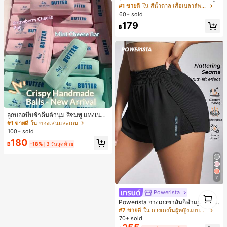
ญ่, ฤดูใบไม้ร่วง/ฤดูหนาว, สไตล์พรีพพี้,
#1 ขายดี
ใน สีน้ำตาล เสื้อเบลาส์พลัสไซส์
ใส่ประจำวันแบบสบายๆ, สำหรับสาววัย
60+ sold
รุ่นเดินทางไปทำงาน
179
฿
ลูกบอลบีบช้าคืนตัวนุ่ม สีชมพู แท่งเนย
บีบคลายเครียด นุ่มยืดหยุ่น ของเล่นบีบ
#1 ขายดี
ใน ของเล่นและเกม
4 ออนซ์ ของเล่นเกลือ เหมาะสำหรับขอ
100+ sold
งขวัญวันหยุด ของขวัญสนุกและน่ารัก
180
ของขวัญวันเกิด ของขวัญอีสเตอร์ ของ
฿
-18%
3 วันสุดท้าย
ขวัญฮาโลวีน ของขวัญคริสต์มาส ของข
วัญปาร์ตี้ สกวิชชี่ ของเล่นสกวิชชี่ ของเ
ล่นคลายเครียดสกวิชชี่ สกวิชชี่เกี๊ยว ขอ
งเล่นสำหรับผู้ใหญ่ ผู้หญิง สกวิชชี่กรอบ
สกวิชชี่เนยกรอบ บีบ ลูกบอลสลัชชี่
7
Powerista
1
1
Powerista กางเกงขาสั้นกีฬาแบบเรียบ
ง่าย สไตล์วันทุกวัน กางเกงขาสั้นสบาย
#7 ขายดี
ใน กางเกงในผู้หญิงแบบแอคทีฟ
พร้อมเสวตเตอร์
70+ sold