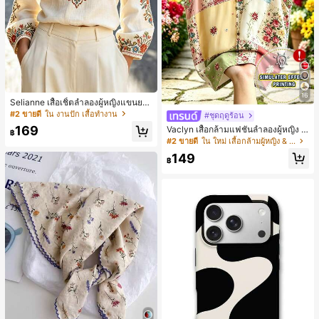
16
Selianne เสื้อเชิ้ตลำลองผู้หญิงแขนยา
ว คอวีเว้า ลายดอกไม้
#2 ขายดี
ใน งานปัก เสื้อทำงาน
#ชุดฤดูร้อน
169
Vaclyn เสื้อกล้ามแฟชั่นลำลองผู้หญิง ล
฿
ายแพตช์เวิร์ก แขนกุด คอกลม ติดกระดุ
#2 ขายดี
ใน ใหม่ เสื้อกล้ามผู้หญิง & Camis
ม
149
฿