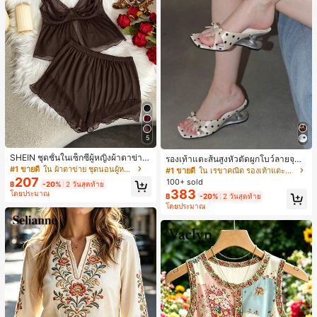
5
SHEIN ชุดชั้นในเซ็กซี่ผู้หญิงผ้าตาข่าย
รองเท้าแตะส้นสูงหัวตัดผูกโบว์ลายจุดส
มีโครงคัพบาง
ายเดี่ยวส้นไม่สมมาตรสำหรับผู้หญิง, รอ
#1 ขายดี
ใน ผ้าตาข่าย ชุดนอนผู้หญิง
#1 ขายดี
ใน เรขาคณิต รองเท้าแตะส้นสูงผู้หญิง
งเท้าแตะส้นสูงหนังเทียมสีขาวหรูหรา
207
100+ sold
฿
-20%
2 วันสุดท้าย
สำหรับฤดูร้อน
383
โดยประมาณ
฿
-20%
2 วันสุดท้าย
โดยประมาณ