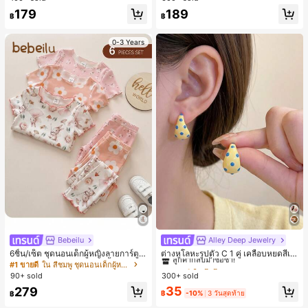
179
189
฿
฿
0-3 Years
Bebeilu
Alley Deep Jewelry
#1 ขายดี
ใน โบโฮ ต่างหูผู้หญิง
ลูกค้ากลับมาซื้อซ้ำ!
6ชิ้น/เซ็ต ชุดนอนเด็กผู้หญิงลายการ์ตูน
ต่างหูโลหะรูปตัว C 1 คู่ เคลือบหยดสีเห
หมีและดอกไม้ คอกลม แขนสั้น กางเกง
ลือง ลายจุดสีน้ำเงิน สไตล์ยุโรปและอเม
เกือบหมดแล้ว!
#1 ขายดี
ใน สีชมพู ชุดนอนเด็กผู้หญิง
#1 ขายดี
#1 ขายดี
ใน โบโฮ ต่างหูผู้หญิง
ใน โบโฮ ต่างหูผู้หญิง
ขาสั้น ขอบระบาย สวมใส่สบาย
ริกัน แฟชั่นส่วนตัว หวานและสง่างาม
90+ sold
300+ sold
ลูกค้ากลับมาซื้อซ้ำ!
ลูกค้ากลับมาซื้อซ้ำ!
สำหรับผู้หญิงและเด็กหญิง สำหรับการเ
เกือบหมดแล้ว!
เกือบหมดแล้ว!
#1 ขายดี
ใน โบโฮ ต่างหูผู้หญิง
35
279
ดินทาง งานแต่งงาน ปาร์ตี้ วันเกิด ของ
฿
-10%
3 วันสุดท้าย
฿
ลูกค้ากลับมาซื้อซ้ำ!
ขวัญคริสต์มาส 2026