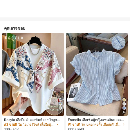
คุณอาจชอบ
7
12
Resyla เสื้อยืดลำลองพิมพ์ลายปักลูกปัด
Franclia เสื้อเชิ้ตผู้หญิงแขนสั้นคอระบา
รูปโบว์ขนาดใหญ่สำหรับผู้หญิง
ยกระดุมเดี่ยวลายทาง
#3 ขายดี
ใน โอเวอร์ไซส์ เสื้อยืดผู้หญิง
#1 ขายดี
ใน ปลอกคอตั้ง เสื้อสตรี เสื้อเบลาส์ & Tee
100+ sold
600+ sold