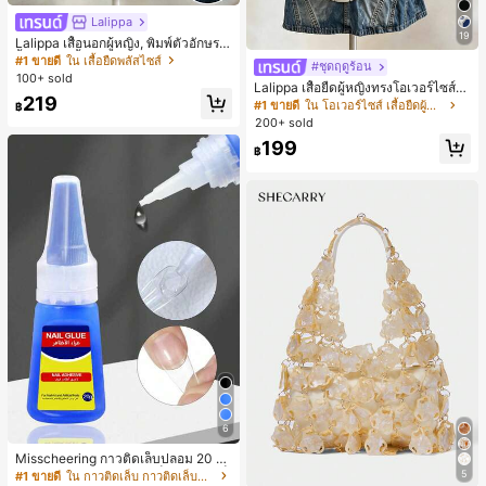
Lalippa
19
Lalippa เสื้อนอกผู้หญิง, พิมพ์ตัวอักษร, เ
สื้อยืดแขนสั้นฤดูร้อน, ลวดลาย, สีแอปริ
#1 ขายดี
ใน เสื้อยืดพลัสไซส์
#ชุดฤดูร้อน
คอต, สีแดงเบอร์กันดี, พิมพ์ตัวอักษร, นั
100+ sold
Lalippa เสื้อยืดผู้หญิงทรงโอเวอร์ไซส์ค
กเรียน, กลางแจ้ง, สไตล์สตรีท, เสื้อยืดผู้
219
วามยาวกลาง คอกลม ไหล่ตก ลายพิมพ์
หญิงไซส์ใหญ่
#1 ขายดี
ใน โอเวอร์ไซส์ เสื้อยืดผู้หญิง
฿
ตัวอักษรและลายทางแนวตั้ง สไตล์แฟชั่
200+ sold
นมินิมอล ของขวัญให้เพื่อน
199
฿
6
Misscheering กาวติดเล็บปลอม 20 กรั
ม แรงยึดสูง เจลสติกเกอร์เล็บนุ่ม แห้งเร็
5
#1 ขายดี
ใน กาวติดเล็บ กาวติดเล็บและสารยึดติด