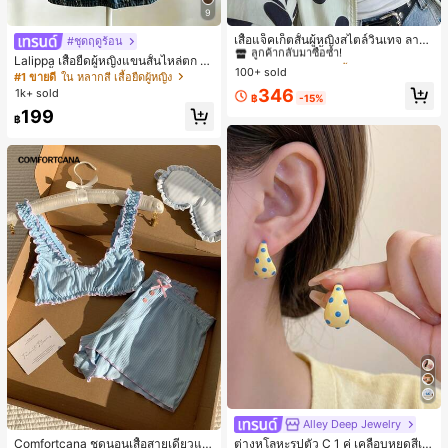
9
#1 ขายดี
ใน กระเป๋า เสื้อคลุมลำลอง
ลูกค้ากลับมาซื้อซ้ำ!
เสื้อแจ็คเก็ตสั้นผู้หญิงสไตล์วินเทจ ลายจุ
#ชุดฤดูร้อน
ดขนาดใหญ่ คอตั้ง เอวเข้ารูป แขนพอง
#1 ขายดี
#1 ขายดี
ใน กระเป๋า เสื้อคลุมลำลอง
ใน กระเป๋า เสื้อคลุมลำลอง
Lalippa เสื้อยืดผู้หญิงแขนสั้นไหล่ตก ค
ทรงหลวม แฟชั่นอเนกประสงค์ สำหรับใ
100+ sold
ลูกค้ากลับมาซื้อซ้ำ!
ลูกค้ากลับมาซื้อซ้ำ!
อวีปกเสื้อ ลายพิมพ์ดิจิทัลลายทาง สไตล์
#1 ขายดี
ใน หลากสี เสื้อยืดผู้หญิง
ส่ประจำวันและไปเที่ยวพักผ่อน
สปอร์ตแฟชั่นมินิมอล ของขวัญสำหรับเ
#1 ขายดี
ใน กระเป๋า เสื้อคลุมลำลอง
346
1k+ sold
฿
-15%
พื่อน
ลูกค้ากลับมาซื้อซ้ำ!
199
฿
Alley Deep Jewelry
#1 ขายดี
ใน โบโฮ ต่างหูผู้หญิง
ลูกค้ากลับมาซื้อซ้ำ!
Comfortcana ชุดนอนเสื้อสายเดี่ยวแต่
ต่างหูโลหะรูปตัว C 1 คู่ เคลือบหยดสีเห