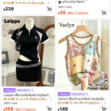
งระบายและกางเกงขาสั้นสำหรับผู้หญิง
ลือง ลายจุดสีน้ำเงิน สไตล์ยุโรปและอเม
#1 ขายดี
ใน ลำลอง-ยัง ชุดนอนผู้หญิง
#1 ขายดี
#1 ขายดี
ใน โบโฮ ต่างหูผู้หญิง
ใน โบโฮ ต่างหูผู้หญิง
ริกัน แฟชั่นส่วนตัว หวานและสง่างาม
300+ sold
ลูกค้ากลับมาซื้อซ้ำ!
ลูกค้ากลับมาซื้อซ้ำ!
239
สำหรับผู้หญิงและเด็กหญิง สำหรับการเ
฿
#1 ขายดี
ใน โบโฮ ต่างหูผู้หญิง
35
ดินทาง งานแต่งงาน ปาร์ตี้ วันเกิด ของ
฿
-10%
2 วันสุดท้าย
ลูกค้ากลับมาซื้อซ้ำ!
ขวัญคริสต์มาส 2026
7
16
#ชุดฤดูร้อน
#ชุดฤดูร้อน
Lalippa เสื้อแขนสั้นพิมพ์ลายยูนิคอร์นล
ายทางสีตัดกันสำหรับผู้หญิง สไตล์วิทย
Vaclyn เสื้อกล้ามแฟชั่นลำลองผู้หญิง ล
#3 ขายดี
ใน หลากสี เสื้อยืดแขนสั้นเนื้อนุ่มสำหรับใส่ทุกวัน
าลัย
ายแพตช์เวิร์ก แขนกุด คอกลม ติดกระดุ
#1 ขายดี
ใน ใหม่ เสื้อกล้ามผู้หญิง & Camis
500+ sold
ม
159
149
฿
-11%
2 วันสุดท้าย
฿