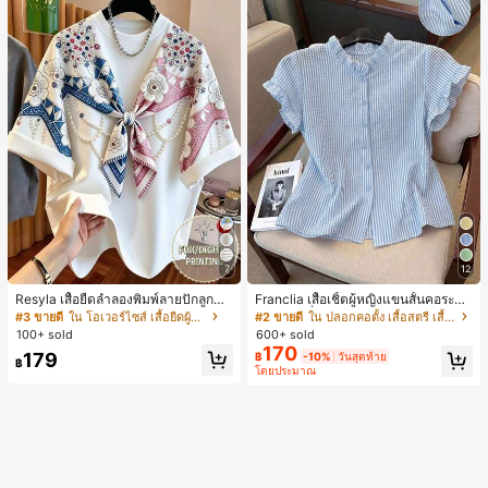
7
12
Resyla เสื้อยืดลำลองพิมพ์ลายปักลูกปัด
Franclia เสื้อเชิ้ตผู้หญิงแขนสั้นคอระบา
รูปโบว์ขนาดใหญ่สำหรับผู้หญิง
ยกระดุมเดี่ยวลายทาง
#3 ขายดี
ใน โอเวอร์ไซส์ เสื้อยืดผู้หญิง
#2 ขายดี
ใน ปลอกคอตั้ง เสื้อสตรี เสื้อเบลาส์ & Tee
100+ sold
600+ sold
170
179
฿
-10%
วันสุดท้าย
฿
โดยประมาณ