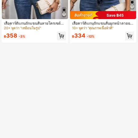
Save ฿45
เสื้อคาร์ดิแกนถักแขนสั้นลายโครเชต์ลา
เสื้อคาร์ดิแกนถักแขนสั้นผูกหน้าลายฉลุ
ยคลื่น, สไตล์หวานและสง่างาม, สำหรับ
ชายระบายคลื่นหรูหรา สไตล์หวานสำห
20+ พูดว่า "เหมือนในรูป"
10+ พูดว่า "คุณภาพเนื้อผ้าดี"
ฤดูร้อนลำลองสีขาว
รับฤดูร้อน สีดำ
358
334
฿
-3%
฿
-12%