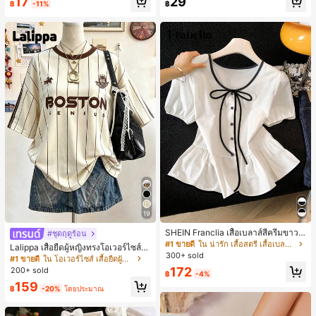
17
29
1 ชิ้น - ชุดคลาสสิก ทำจากขนสังเคราะ
฿
-11%
฿
ห์นุ่มและเป็นมิตรต่อผิว เหมาะสำหรับผู้
หญิงและเด็กผู้หญิง เหมาะสำหรับฤดูใบ
ไม้ร่วงและฤดูหนาว
19
SHEIN Franclia เสื้อเบลาส์สีครีมขาวนุ่
#ชุดฤดูร้อน
มนวล เอวรูด, แต่งขอบตัดกัน + โบว์ผูก,
#1 ขายดี
ใน น่ารัก เสื้อสตรี เสื้อเบลาส์ & Tee
Lalippa เสื้อยืดผู้หญิงทรงโอเวอร์ไซส์ค
แขนพอง จับคู่กับกระโปรงชายระบาย,
300+ sold
วามยาวกลาง คอกลม ไหล่ตก ลายพิมพ์
#1 ขายดี
ใน โอเวอร์ไซส์ เสื้อยืดผู้หญิง
ลดอายุและดูดี, นุ่มและเก๋ไก๋สำหรับใส่ทุ
ตัวอักษรและลายทางแนวตั้ง สไตล์แฟชั่
172
200+ sold
กวัน
฿
-4%
นมินิมอล ของขวัญให้เพื่อน
159
฿
-20%
โดยประมาณ