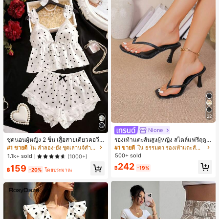
22
Nione
ชุดนอนผู้หญิง 2 ชิ้น เสื้อสายเดี่ยวคอวีลู
รองเท้าแตะส้นสูงผู้หญิง สไตล์แฟรี่ฤดูร้
กไม้ พร้อมกางเกงขาสั้นแต่งลูกไม้ แต่ง
อน ส้นบาง แบบคีบ แต่งสายคาดผม รอ
#1 ขายดี
ใน ลำลอง-ยัง ชุดเลานจ์สำหรับผู้หญิง
#1 ขายดี
ใน ธรรมดา รองเท้าแตะส้นสูงผู้หญิง
โบว์ที่เอว ชุดลำลองผู้หญิงนุ่มสบายน่ารั
งเท้าแตะชายหาดสำหรับเที่ยวพักผ่อน
500+ sold
1.1k+ sold
(1000+)
ก สไตล์เอสเธติก
แฟชั่นสายไขว้ สำหรับเดทไนท์
242
159
฿
-19%
฿
-20%
โดยประมาณ