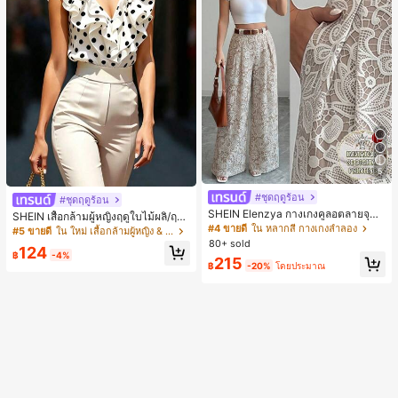
5
#ชุดฤดูร้อน
#ชุดฤดูร้อน
SHEIN Elenzya กางเกงคูลอตลายจุดเ
SHEIN เสื้อกล้ามผู้หญิงฤดูใบไม้ผลิ/ฤดูร้
อวสูงแบบใหม่สำหรับฤดูใบไม้ผลิ/ฤดูร้อ
#4 ขายดี
ใน หลากสี กางเกงลำลอง
อน ใหม่ สไตล์มินิมอลลำลองหรูหรา สีบ
#5 ขายดี
ใน ใหม่ เสื้อกล้ามผู้หญิง & Camis
น, สไตล์หรูหราเหมาะสำหรับใส่ในชีวิต
ล็อก ลายจุด คอวี แพตช์เวิร์ก ชายระบา
80+ sold
124
ประจำวันและทำงาน, ให้ความรู้สึกวินเ
ย แขนกุด ทรงเข้ารูป อเนกประสงค์, เสื้อ
฿
-4%
215
ทจสำหรับฤดูรับปริญญา, เทศกาลดนตร
ผู้หญิงฤดูใบไม้ผลิ/ฤดูร้อน, เสื้อหรูหราผู้
฿
-20%
โดยประมาณ
ี, การแข่งม้าดาร์บี้, วันประกาศอิสรภาพ
หญิง, เสื้อเที่ยวพักผ่อนผู้หญิง