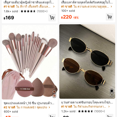
เสื้อสายเดี่ยวผู้หญิงผ้าซาตินแต่งลูกไม้
เสื้อเบลาส์ลายจุดสไตล์ฝรั่งเศสฤดูใบไม้
- เสื้อสายเดี่ยวฤดูร้อนสีคากีมีรอยผ่าด้า
ร่วง, ทรงเข้ารูป, แขนยาวคอวี, สไตล์ให
#1 ขายดี
ใน สีกากี เสื้อสตรี เสื้อเบลาส์ & Tee
#1 ขายดี
ใน ความสะดวกสบายสูงสุด เสื้อสตรี เสื้อเบลาส์ & Tee
นข้างที่น่าดึงดูดแบบสบายๆ
ม่ฤดูใบไม้ผลิ, ป้องกันแสงแดด, ใส่ไป
100+ sold
1.6k+ sold
(1000+)
ทำงานและลำลอง สีขาว
220
169
฿
-8%
฿
แว่นสายตาแฟชั่นกรอบโลหะทรงไข่/เห
ชุดแปรงแต่งหน้า 16 ชิ้น ประกอบด้วยแ
ลี่ยมสำหรับผู้หญิง (กรอบครึ่ง), เหมาะ
#1 ขายดี
ใน กีฬาและกิจกรรมกลางแจ้ง
ปรงแต่งหน้า 13 ชิ้น, ฟองน้ำแต่งหน้ารู
#2 ขายดี
ใน การแต่งหน้า ชุดแปรง
สำหรับใส่ในชีวิตประจำวันและกิจกรรม
ปหยดน้ำ 1 ชิ้น, แปรงแป้งรองพื้นกลม 1
1.2k+ sold
(1000+)
600+ sold
กลางแจ้ง
ชิ้น และฟองน้ำแต่งหน้ารูปสามเหลี่ยม