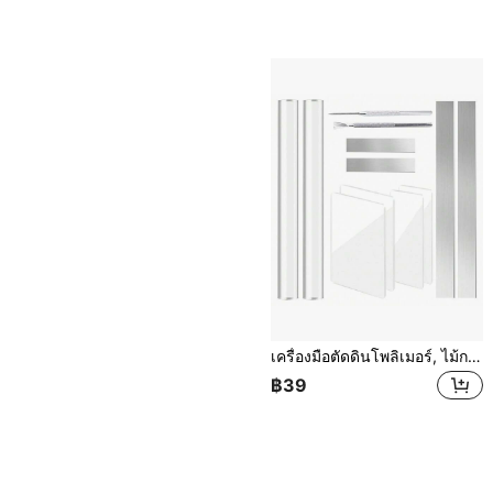
เครื่องมือตัดดินโพลิเมอร์, ไม้กลิ้งอะคริลิก, มีดแกะสลัก, เครื่องตัดเซรามิก, ชุดเครื่องหั่น, แผ่นสี่เหลี่ยมใส, แผ่นกด, ชุดพื้นผิวลวดโลหะ, อุปกรณ์ทำแบบจำลองรายละเอียดคล้ายเข็ม
฿39