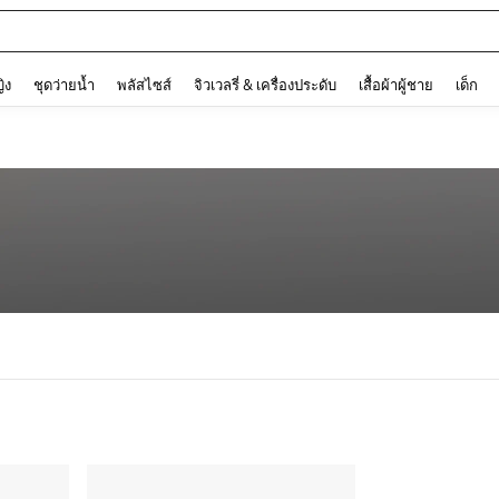
and down arrow keys to navigate search การค้นหาล่าสุด and ค้นหา. Press Enter to
ญิง
ชุดว่ายน้ำ
พลัสไซส์
จิวเวลรี่ & เครื่องประดับ
เสื้อผ้าผู้ชาย
เด็ก