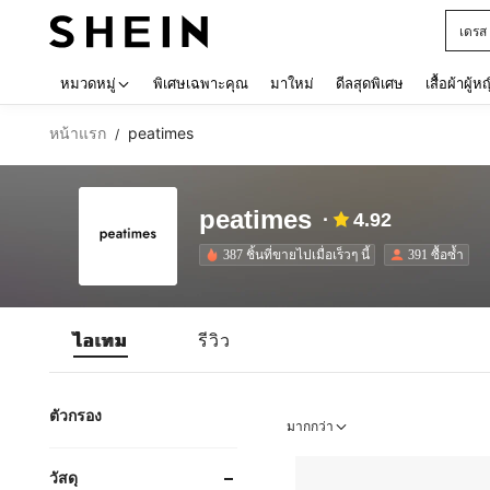
เดรส
Use up 
หมวดหมู่
พิเศษเฉพาะคุณ
มาใหม่
ดีลสุดพิเศษ
เสื้อผ้าผู้ห
หน้าแรก
peatimes
/
peatimes
4.92
387 ชิ้นที่ขายไปเมื่อเร็วๆ นี้
391 ซื้อซ้ำ
ไอเทม
รีวิว
ตัวกรอง
มากกว่า
วัสดุ