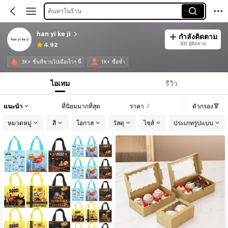
ค้นหาในร้าน
han yi ke ji
กำลังติดตาม
300 ผู้ติดตาม
4.92
3K+ ชิ้นที่ขายไปเมื่อเร็วๆ นี้
1K+ ซื้อซ้ำ
ไอเทม
รีวิว
แนะนำ
ที่นิยมมากที่สุด
ราคา
ตัวกรอง
หมวดหมู่
สี
โอกาส
วัสดุ
ไซส์
ประเภทรูปแบบ