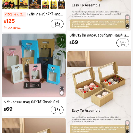
12ชิ้น กระเป๋าผ้าไม่ทออย่างหรู กระเป๋าของขวัญงานปาร์ตี้ งานแต่งงาน วันเกิด เทศกาล กระเป๋าผ้าใช้ซ้ำได้ กระเป๋าช้อปปิ้ง พิมพ์ยานพาหนะก่อสร้างหลายสี 3มิติ กระเป๋าส่งอาหารกันน้ำ พิมพ์บล็อกก่อสร้าง กระเป๋าบรรจุภัณฑ์ ผ้าไม่ทอ
-10%
ช่วง 2 วันที่ผ่านมา
125
฿
โดยประมาณ
6ชิ้น/12ชิ้น กล่องของขวัญขนมอบสี่เหลี่ยม, พร้อมหน้าต่างโปร่งใส, สีขาว, สีน้ำตาล, สีดำ, สีชมพู, กล่องขนมเบเกอรี่, กล่องของขวัญพรีเมี่ยมสำหรับของหวาน, โดนัท, พาย, ลูกกวาด, เค้ก, มัฟฟิน, มาการอง, ปาร์ตี้วันวาเลนไทน์, ของตกแต่งบ้าน, ของขวัญสำหรับบ้าน
69
฿
5 ชิ้น ถุงของขวัญ มีตั้งได้ มีฝาพับใสใหม่ สีชมพู, สีขาว, สีดำ, สีน้ำเงิน, สีน้ำตาล สีพื้นโบว์หูถุง ถุงลูกกวาด ถุงของขวัญงานปาร์ตี้ ของขวัญวันเกิด ถุงของขวัญสากลสำหรับวันวาเลนไทน์
69
฿