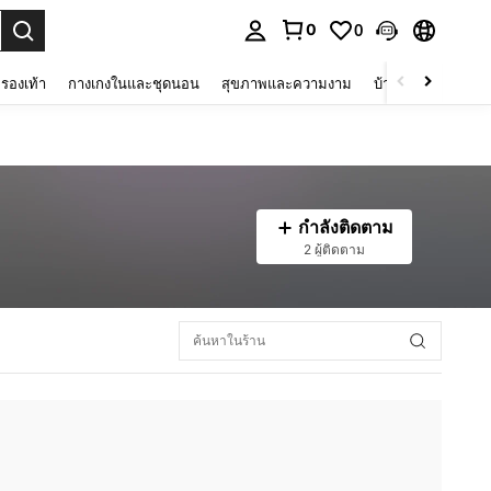
0
0
 select.
รองเท้า
กางเกงในและชุดนอน
สุขภาพและความงาม
บ้านและที่อยู่อาศัย
กำลังติดตาม
2 ผู้ติดตาม