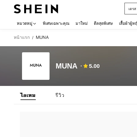
เดรส
Use up 
หมวดหมู่
พิเศษเฉพาะคุณ
มาใหม่
ดีลสุดพิเศษ
เสื้อผ้าผู้ห
หน้าแรก
MUNA
/
MUNA
5.00
ไอเทม
รีวิว