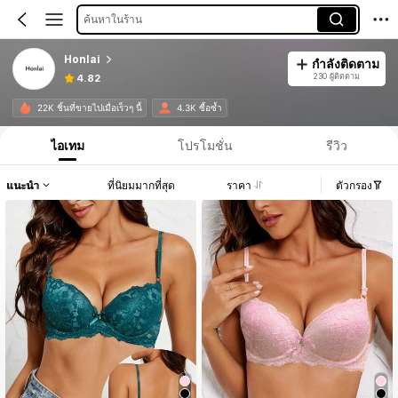
ค้นหาในร้าน
Honlai
กำลังติดตาม
230 ผู้ติดตาม
4.82
22K ชิ้นที่ขายไปเมื่อเร็วๆ นี้
4.3K ซื้อซ้ำ
ไอเทม
โปรโมชั่น
รีวิว
แนะนำ
ที่นิยมมากที่สุด
ราคา
ตัวกรอง