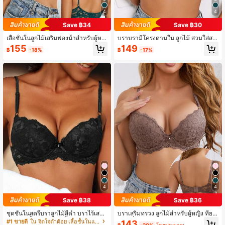
4
4
Save ฿34
Save ฿30
เสื้อชั้นในลูกไม้เสริมฟองน้ำสำหรับผู้หญิ
บราบรามีโครงดานใน ลูกไม้ สวมใส่สบ
ง ยกกระชับทรวงอก ป้องกันการหย่อนค
าย ลดการยวิบอน ช่วยพยุงทรงอก เหมา
155
149
฿
-18%
฿
-17%
ล้อย เหมาะสำหรับชุดแต่งงาน
ะสำหรับชุดแต่งงาน
4
4
Save ฿38
Save ฿36
ชุดชั้นในสตรีบราลูกไม้สีดำ บราไร้เสา
บราเสริมทรวง ลูกไม้สำหรับผู้หญิง ที่ยก
ที่ยกและค้ำจุน บราชุดชั้นในมีฝาครอบ
และเพิ่ม รูปทรงหน้าอก สำหรับชุดแต่งง
#1 ขายดี
ใน จิตใจต่ำต้อย เสื้อชั้นในและบราเล็ตต์สำหรับผู้หญ
143