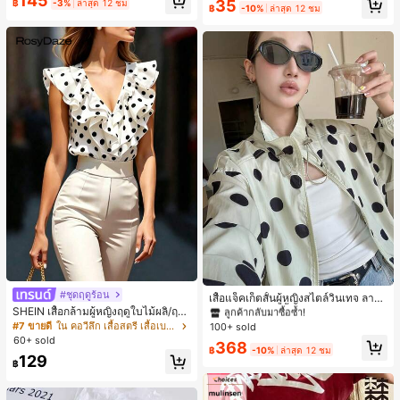
145
เกือบหมดแล้ว!
เกือบหมดแล้ว!
#1 ขายดี
ใน โบโฮ ต่างหูผู้หญิง
35
฿
-3%
ล่าสุด 12 ชม
ดินทาง งานแต่งงาน ปาร์ตี้ วันเกิด ของ
฿
-10%
ล่าสุด 12 ชม
ลูกค้ากลับมาซื้อซ้ำ!
ขวัญคริสต์มาส 2026
เกือบหมดแล้ว!
#1 ขายดี
ใน กระเป๋า เสื้อคลุมลำลอง
#ชุดฤดูร้อน
ลูกค้ากลับมาซื้อซ้ำ!
เสื้อแจ็คเก็ตสั้นผู้หญิงสไตล์วินเทจ ลายจุ
ดขนาดใหญ่ คอตั้ง เอวเข้ารูป แขนพอง
SHEIN เสื้อกล้ามผู้หญิงฤดูใบไม้ผลิ/ฤดูร้
#1 ขายดี
#1 ขายดี
ใน กระเป๋า เสื้อคลุมลำลอง
ใน กระเป๋า เสื้อคลุมลำลอง
ทรงหลวม แฟชั่นอเนกประสงค์ สำหรับใ
อน ใหม่ สไตล์มินิมอลลำลองหรูหรา สีบ
#7 ขายดี
ใน คอวีลึก เสื้อสตรี เสื้อเบลาส์ & Tee
100+ sold
ลูกค้ากลับมาซื้อซ้ำ!
ลูกค้ากลับมาซื้อซ้ำ!
ส่ประจำวันและไปเที่ยวพักผ่อน
ล็อก ลายจุด คอวี แพตช์เวิร์ก ชายระบา
60+ sold
#1 ขายดี
ใน กระเป๋า เสื้อคลุมลำลอง
368
ย แขนกุด ทรงเข้ารูป อเนกประสงค์, เสื้อ
฿
-10%
ล่าสุด 12 ชม
129
ลูกค้ากลับมาซื้อซ้ำ!
ผู้หญิงฤดูใบไม้ผลิ/ฤดูร้อน, เสื้อหรูหราผู้
฿
หญิง, เสื้อเที่ยวพักผ่อนผู้หญิง