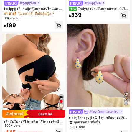
#ชุดฤดูร้อน
#ชุดฤดูร้อน
Lalippa เสื้อยืดผู้หญิงแขนสั้นไหล่ตก ค
Trelyra เดรสสั้นแขนยาวคอวีเว้า
NEW
อวีปกเสื้อ ลายพิมพ์ดิจิทัลลายทาง สไตล์
สีพื้นสำหรับผู้หญิง
#1 ขายดี
ใน หลากสี เสื้อยืดผู้หญิง
339
฿
สปอร์ตแฟชั่นมินิมอล ของขวัญสำหรับเ
1.1k+ sold
พื่อน
199
฿
Alley Deep Jewelry
#1 ขายดี
ใน โบโฮ ต่างหูผู้หญิง
Save ฿4
ลูกค้ากลับมาซื้อซ้ำ!
ต่างหูโลหะรูปตัว C 1 คู่ เคลือบหยดสีเห
เสื้อชั้นในสตรีไร้ตะเข็บ ไร้โครง เซ็กซี่ ด้
ลือง ลายจุดสีน้ำเงิน สไตล์ยุโรปและอเม
เกือบหมดแล้ว!
#1 ขายดี
#1 ขายดี
ใน โบโฮ ต่างหูผู้หญิง
ใน โบโฮ ต่างหูผู้หญิง
านข้างไม่ลื่น แผ่นรองถอดได้ ลายไขว้ห
300+ sold
ริกัน แฟชั่นส่วนตัว หวานและสง่างาม
300+ sold
ลูกค้ากลับมาซื้อซ้ำ!
ลูกค้ากลับมาซื้อซ้ำ!
ลัง ไร้สาย สบายตลอดวัน
สำหรับผู้หญิงและเด็กหญิง สำหรับการเ