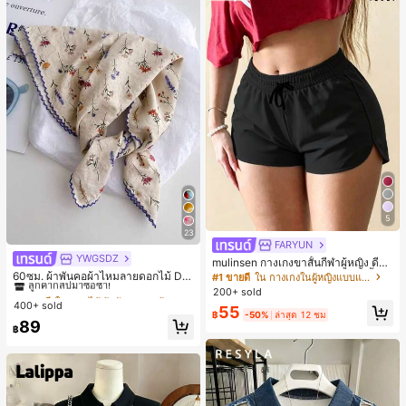
5
23
FARYUN
YWGSDZ
#1 ขายดี
ใน ดอกไม้ ผ้าพันคอและผ้าพันคอผู้หญิง
mulinsen กางเกงขาสั้นกีฬาผู้หญิง ดีไซ
น์ปลายเปิด เอวยืดหยุ่น กางเกงขาสั้น
ลูกค้ากลับมาซื้อซ้ำ!
60ซม. ผ้าพันคอผ้าไหมลายดอกไม้ Dit
#1 ขายดี
ใน กางเกงในผู้หญิงแบบแอคทีฟ
ลำลองกีฬาฤดูร้อน ความยาว 3/4
sy สีเบจ, เครื่องประดับใหม่สำหรับผู้หญิ
#1 ขายดี
#1 ขายดี
ใน ดอกไม้ ผ้าพันคอและผ้าพันคอผู้หญิง
ใน ดอกไม้ ผ้าพันคอและผ้าพันคอผู้หญิง
200+ sold
งฤดูใบไม้ผลิ/ฤดูใบไม้ร่วง, ผ้าพันคอผืน
400+ sold
ลูกค้ากลับมาซื้อซ้ำ!
ลูกค้ากลับมาซื้อซ้ำ!
55
บางอเนกประสงค์หรูหรา
฿
-50%
ล่าสุด 12 ชม
#1 ขายดี
ใน ดอกไม้ ผ้าพันคอและผ้าพันคอผู้หญิง
89
฿
ลูกค้ากลับมาซื้อซ้ำ!