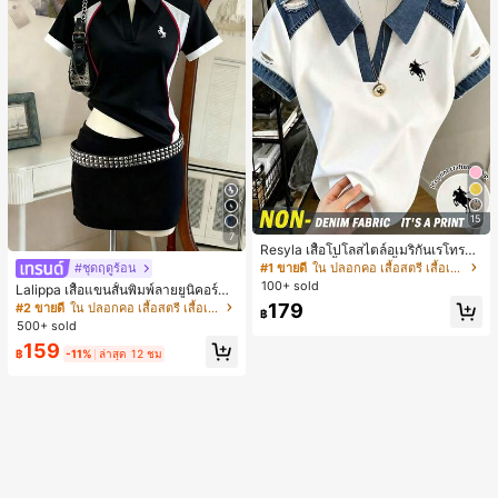
15
7
Resyla เสื้อโปโลสไตล์อเมริกันเรโทรสำ
หรับผู้หญิง, เสื้อยืดแขนสั้นสำหรับผู้หญิ
#1 ขายดี
ใน ปลอกคอ เสื้อสตรี เสื้อเบลาส์ & Tee
#ชุดฤดูร้อน
ง, ลายม้า, สไตล์ Y2K, เสื้อโปโลแขนสั้น
100+ sold
Lalippa เสื้อแขนสั้นพิมพ์ลายยูนิคอร์นล
แบบคัลเลอร์บล็อกสำหรับผู้หญิง
ายทางสีตัดกันสำหรับผู้หญิง สไตล์วิทย
179
#2 ขายดี
ใน ปลอกคอ เสื้อสตรี เสื้อเบลาส์ & Tee
฿
าลัย
500+ sold
159
฿
-11%
ล่าสุด 12 ชม