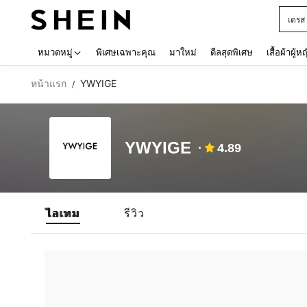
เดรส
Use up 
หมวดหมู่
พิเศษเฉพาะคุณ
มาใหม่
ดีลสุดพิเศษ
เสื้อผ้าผู้ห
หน้าแรก
YWYIGE
/
YWYIGE
4.89
ไอเทม
รีวิว