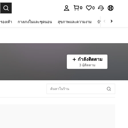
0
0
 select.
รองเท้า
กางเกงในและชุดนอน
สุขภาพและความงาม
บ้านและที่อยู่อาศัย
กำลังติดตาม
3 ผู้ติดตาม