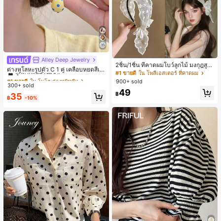
Alley Deep Jewelry
#1 ขายดี
ใน โบโฮ ต่างหูผู้หญิง
2ชิ้น/1ชิ้น ที่คาดผมโบว์ลูกไม้ มงกุฎสูง
ลูกค้ากลับมาซื้อซ้ำ!
ต่างหูโลหะรูปตัว C 1 คู่ เคลือบหยดสีเห
แถบกว้าง สีดำ สีขาว สำหรับใส่ประจำ
#1 ขายดี
ใน โพลีเอสเตอร์ ที่คาดผม
ลือง ลายจุดสีน้ำเงิน สไตล์ยุโรปและอเม
#1 ขายดี
#1 ขายดี
ใน โบโฮ ต่างหูผู้หญิง
ใน โบโฮ ต่างหูผู้หญิง
วัน กิ๊บติดผม ยางรัดผม (ลายปักดอกไม้
900+ sold
ริกัน แฟชั่นส่วนตัว หวานและสง่างาม
300+ sold
จัดวางแบบสุ่ม)
ลูกค้ากลับมาซื้อซ้ำ!
ลูกค้ากลับมาซื้อซ้ำ!
สำหรับผู้หญิงและเด็กหญิง สำหรับการเ
49
฿
#1 ขายดี
ใน โบโฮ ต่างหูผู้หญิง
35
ดินทาง งานแต่งงาน ปาร์ตี้ วันเกิด ของ
฿
-10%
ลูกค้ากลับมาซื้อซ้ำ!
ขวัญคริสต์มาส 2026