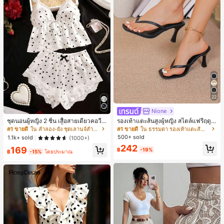
22
Nione
ชุดนอนผู้หญิง 2 ชิ้น เสื้อสายเดี่ยวคอวีลู
รองเท้าแตะส้นสูงผู้หญิง สไตล์แฟรี่ฤดูร้
กไม้ พร้อมกางเกงขาสั้นแต่งลูกไม้ แต่ง
อน ส้นบาง แบบคีบ แต่งสายคาดผม รอ
#1 ขายดี
ใน ลำลอง-ยัง ชุดเลานจ์สำหรับผู้หญิง
#1 ขายดี
ใน ธรรมดา รองเท้าแตะส้นสูงผู้หญิง
โบว์ที่เอว ชุดลำลองผู้หญิงนุ่มสบายน่ารั
งเท้าแตะชายหาดสำหรับเที่ยวพักผ่อน
500+ sold
1.1k+ sold
(1000+)
ก สไตล์เอสเธติก
แฟชั่นสายไขว้ สำหรับเดทไนท์
242
169
฿
-19%
฿
-15%
โดยประมาณ