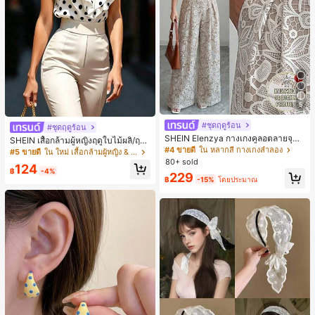
5
#ชุดฤดูร้อน
#ชุดฤดูร้อน
SHEIN Elenzya กางเกงคูลอตลายจุดเ
SHEIN เสื้อกล้ามผู้หญิงฤดูใบไม้ผลิ/ฤดูร้
อวสูงแบบใหม่สำหรับฤดูใบไม้ผลิ/ฤดูร้อ
#4 ขายดี
ใน หลากสี กางเกงลำลอง
อน ใหม่ สไตล์มินิมอลลำลองหรูหรา สีบ
#5 ขายดี
ใน ใหม่ เสื้อกล้ามผู้หญิง & Camis
น, สไตล์หรูหราเหมาะสำหรับใส่ในชีวิต
ล็อก ลายจุด คอวี แพตช์เวิร์ก ชายระบา
80+ sold
124
ประจำวันและทำงาน, ให้ความรู้สึกวินเ
ย แขนกุด ทรงเข้ารูป อเนกประสงค์, เสื้อ
฿
-4%
229
ทจสำหรับฤดูรับปริญญา, เทศกาลดนตร
ผู้หญิงฤดูใบไม้ผลิ/ฤดูร้อน, เสื้อหรูหราผู้
฿
-15%
โดยประมาณ
ี, การแข่งม้าดาร์บี้, วันประกาศอิสรภาพ
หญิง, เสื้อเที่ยวพักผ่อนผู้หญิง