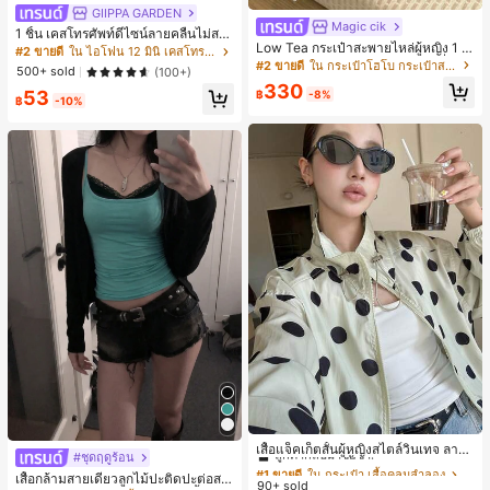
GIIPPA GARDEN
Magic cik
1 ชิ้น เคสโทรศัพท์ดีไซน์ลายคลื่นไม่สม
Low Tea กระเป๋าสะพายไหล่ผู้หญิง 1 ชิ้
มาตรสำหรับ Phone 17 Pro Max, เหม
#2 ขายดี
ใน ไอโฟน 12 มินิ เคสโทรศัพท์แฟชั่น
น ลายจุด ผ้า PU สไตล์วินเทจแฟชั่น ทร
าะสำหรับ Phone 16 Pro Max, 15 Pro
#2 ขายดี
ใน กระเป๋าโฮโบ กระเป๋าสะพายผู้หญิง
500+ sold
(100+)
งเกี๊ยว ดีไซน์หูหิ้วคู่ด้านบน ปิดด้วยกระ
Max, 14 Pro Max, เคสโทรศัพท์สไตล์เ
330
ดุมแป๊ก สายสะพายปรับได้ ใช้สะพายไ
53
กาหลีและน่าสนใจ, เข้ากันได้กับ 11/12/
฿
-8%
฿
-10%
หล่หรือถือได้ เหมาะสำหรับไปทำงาน ก
13/14/15/16 Pro Max Plus, ดีไซน์หรู
ลางแจ้ง ท่องเที่ยว และออกไปข้างนอก
หราเหมาะสำหรับทั้งชายและหญิง, ของ
(พร้อมจี้ห้อย)
ขวัญในอุดมคติสำหรับคริสต์มาส, วันว
าเลนไทน์, อีสเตอร์, ฤดูแต่งงานและวันเ
กิดสำหรับแฟนสาว
#1 ขายดี
ใน กระเป๋า เสื้อคลุมลำลอง
ลูกค้ากลับมาซื้อซ้ำ!
เสื้อแจ็คเก็ตสั้นผู้หญิงสไตล์วินเทจ ลายจุ
#ชุดฤดูร้อน
ดขนาดใหญ่ คอตั้ง เอวเข้ารูป แขนพอง
#1 ขายดี
#1 ขายดี
ใน กระเป๋า เสื้อคลุมลำลอง
ใน กระเป๋า เสื้อคลุมลำลอง
เสื้อกล้ามสายเดี่ยวลูกไม้ปะติดปะต่อสไ
ทรงหลวม แฟชั่นอเนกประสงค์ สำหรับใ
90+ sold
ลูกค้ากลับมาซื้อซ้ำ!
ลูกค้ากลับมาซื้อซ้ำ!