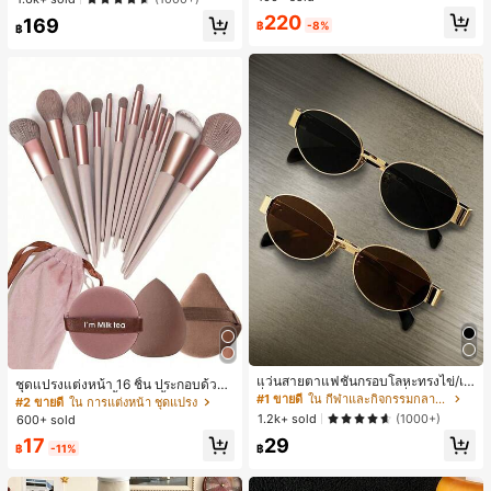
ทำงานและลำลอง สีขาว
ลูกค้ากลับมาซื้อซ้ำ!
220
169
฿
-8%
฿
แว่นสายตาแฟชั่นกรอบโลหะทรงไข่/เห
ชุดแปรงแต่งหน้า 16 ชิ้น ประกอบด้วยแ
ลี่ยมสำหรับผู้หญิง (กรอบครึ่ง), เหมาะ
#1 ขายดี
ใน กีฬาและกิจกรรมกลางแจ้ง
ปรงแต่งหน้า 13 ชิ้น, ฟองน้ำแต่งหน้ารู
#2 ขายดี
ใน การแต่งหน้า ชุดแปรง
สำหรับใส่ในชีวิตประจำวันและกิจกรรม
ปหยดน้ำ 1 ชิ้น, แปรงแป้งรองพื้นกลม 1
1.2k+ sold
(1000+)
600+ sold
กลางแจ้ง
ชิ้น และฟองน้ำแต่งหน้ารูปสามเหลี่ยม
17
29
1 ชิ้น - ชุดคลาสสิก ทำจากขนสังเคราะ
฿
-11%
฿
ห์นุ่มและเป็นมิตรต่อผิว เหมาะสำหรับผู้
หญิงและเด็กผู้หญิง เหมาะสำหรับฤดูใบ