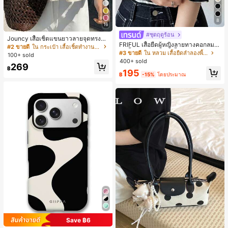
8
16
#ชุดฤดูร้อน
Jouncy เสื้อเชิ้ตแขนยาวลายจุดทรงหล
FRIFUL เสื้อยืดผู้หญิงลายทางคอกลมแ
วมสำหรับผู้หญิง
#2 ขายดี
ใน กระเป๋า เสื้อเชิ้ตทำงานมีกระเป๋า
ขนสั้นปลายแขนพับ เสื้อยืดกราฟิกฤดูร้
#3 ขายดี
ใน หลวม เสื้อยืดลำลองพื้นฐาน
100+ sold
อน
400+ sold
269
฿
195
฿
-15%
โดยประมาณ
Save ฿6