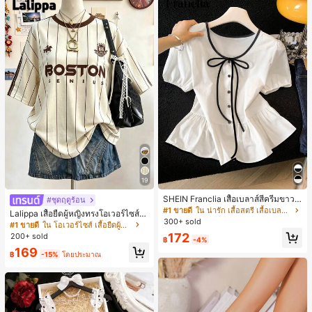
ไม้ร่วงและฤดูหนาว
19
SHEIN Franclia เสื้อเบลาส์สีครีมขาวนุ่
#ชุดฤดูร้อน
มนวล เอวรูด, แต่งขอบตัดกัน + โบว์ผูก,
#1 ขายดี
ใน น่ารัก เสื้อสตรี เสื้อเบลาส์ & Tee
Lalippa เสื้อยืดผู้หญิงทรงโอเวอร์ไซส์ค
แขนพอง จับคู่กับกระโปรงชายระบาย,
300+ sold
วามยาวกลาง คอกลม ไหล่ตก ลายพิมพ์
#1 ขายดี
ใน โอเวอร์ไซส์ เสื้อยืดผู้หญิง
ลดอายุและดูดี, นุ่มและเก๋ไก๋สำหรับใส่ทุ
ตัวอักษรและลายทางแนวตั้ง สไตล์แฟชั่
172
200+ sold
กวัน
฿
-4%
นมินิมอล ของขวัญให้เพื่อน
169
฿
-15%
โดยประมาณ