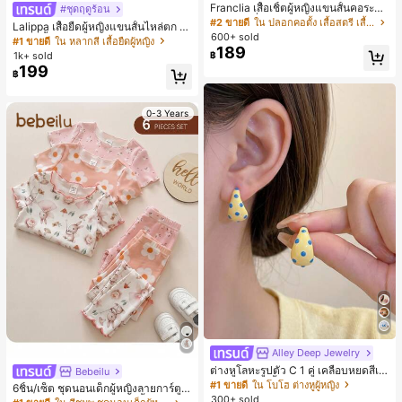
Franclia เสื้อเชิ้ตผู้หญิงแขนสั้นคอระบา
#ชุดฤดูร้อน
ยกระดุมเดี่ยวลายทาง
#2 ขายดี
ใน ปลอกคอตั้ง เสื้อสตรี เสื้อเบลาส์ & Tee
Lalippa เสื้อยืดผู้หญิงแขนสั้นไหล่ตก ค
600+ sold
อวีปกเสื้อ ลายพิมพ์ดิจิทัลลายทาง สไตล์
#1 ขายดี
ใน หลากสี เสื้อยืดผู้หญิง
189
สปอร์ตแฟชั่นมินิมอล ของขวัญสำหรับเ
1k+ sold
฿
พื่อน
199
฿
0-3 Years
Alley Deep Jewelry
#1 ขายดี
ใน โบโฮ ต่างหูผู้หญิง
ลูกค้ากลับมาซื้อซ้ำ!
ต่างหูโลหะรูปตัว C 1 คู่ เคลือบหยดสีเห
Bebeilu
ลือง ลายจุดสีน้ำเงิน สไตล์ยุโรปและอเม
เกือบหมดแล้ว!
#1 ขายดี
#1 ขายดี
ใน โบโฮ ต่างหูผู้หญิง
ใน โบโฮ ต่างหูผู้หญิง
6ชิ้น/เซ็ต ชุดนอนเด็กผู้หญิงลายการ์ตูน
ริกัน แฟชั่นส่วนตัว หวานและสง่างาม
300+ sold
ลูกค้ากลับมาซื้อซ้ำ!
ลูกค้ากลับมาซื้อซ้ำ!
หมีและดอกไม้ คอกลม แขนสั้น กางเกง