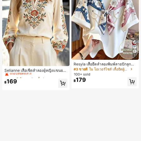
7
Resyla เสื้อยืดลำลองพิมพ์ลายปักลูกปัด
#2 ขายดี
ใน งานปัก เสื้อทำงาน
รูปโบว์ขนาดใหญ่สำหรับผู้หญิง
#3 ขายดี
ใน โอเวอร์ไซส์ เสื้อยืดผู้หญิง
เกือบหมดแล้ว!
Selianne เสื้อเชิ้ตลำลองผู้หญิงแขนยา
100+ sold
ว คอวีเว้า ลายดอกไม้
#2 ขายดี
#2 ขายดี
ใน งานปัก เสื้อทำงาน
ใน งานปัก เสื้อทำงาน
179
169
เกือบหมดแล้ว!
เกือบหมดแล้ว!
฿
฿
#2 ขายดี
ใน งานปัก เสื้อทำงาน
เกือบหมดแล้ว!