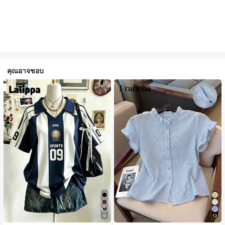
คุณอาจชอบ
9
12