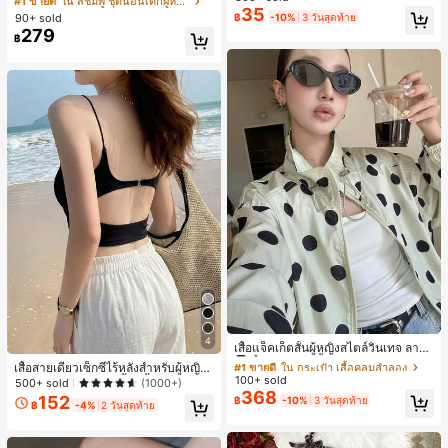
#1 ขายดี
ใน สีชมพู ชุดนอนเด็กผู้หญิง
สำหรับผู้หญิงและเด็กหญิง สำหรับการเ
35
ขาสั้น ขอบระบาย สวมใส่สบาย
เกือบหมดแล้ว!
เกือบหมดแล้ว!
#1 ขายดี
ใน โบโฮ ต่างหูผู้หญิง
90+ sold
฿
-10%
3 วันสุดท้าย
ดินทาง งานแต่งงาน ปาร์ตี้ วันเกิด ของ
279
ลูกค้ากลับมาซื้อซ้ำ!
ขวัญคริสต์มาส 2026
฿
เกือบหมดแล้ว!
#1 ขายดี
ใน กระเป๋า เสื้อคลุมลำลอง
4
ลูกค้ากลับมาซื้อซ้ำ!
เสื้อแจ็คเก็ตสั้นผู้หญิงสไตล์วินเทจ ลายจุ
ดขนาดใหญ่ คอตั้ง เอวเข้ารูป แขนพอง
#1 ขายดี
#1 ขายดี
ใน กระเป๋า เสื้อคลุมลำลอง
ใน กระเป๋า เสื้อคลุมลำลอง
เสื้อสายเดี่ยวเซ็กซี่ไร้หลังสำหรับผู้หญิง
ทรงหลวม แฟชั่นอเนกประสงค์ สำหรับใ
100+ sold
ลูกค้ากลับมาซื้อซ้ำ!
ลูกค้ากลับมาซื้อซ้ำ!
พร้อมบราแบบมีฟองน้ำ, เสื้อกล้ามแขน
500+ sold
(1000+)
ส่ประจำวันและไปเที่ยวพักผ่อน
368
กุด, เสื้อลำลองสีดำสำหรับฤดูร้อน
152
#1 ขายดี
ใน กระเป๋า เสื้อคลุมลำลอง
฿
-10%
3 วันสุดท้าย
฿
-4%
2 วันสุดท้าย
ลูกค้ากลับมาซื้อซ้ำ!