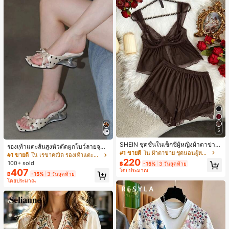
5
SHEIN ชุดชั้นในเซ็กซี่ผู้หญิงผ้าตาข่าย
รองเท้าแตะส้นสูงหัวตัดผูกโบว์ลายจุดส
มีโครงคัพบาง
#1 ขายดี
ใน ผ้าตาข่าย ชุดนอนผู้หญิง
ายเดี่ยวส้นไม่สมมาตรสำหรับผู้หญิง, รอ
#1 ขายดี
ใน เรขาคณิต รองเท้าแตะส้นสูงผู้หญิง
220
งเท้าแตะส้นสูงหนังเทียมสีขาวหรูหรา
100+ sold
฿
-15%
3 วันสุดท้าย
สำหรับฤดูร้อน
407
โดยประมาณ
฿
-15%
3 วันสุดท้าย
โดยประมาณ