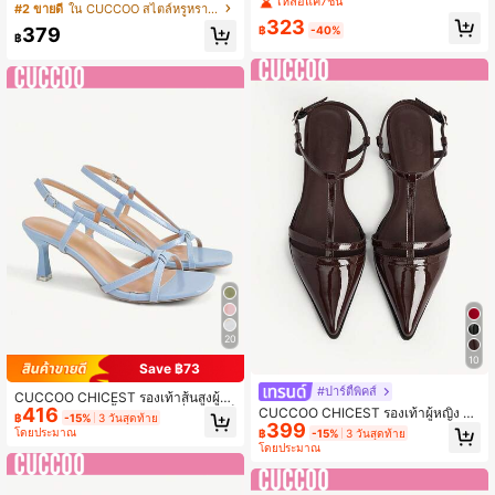
เหลือแค่7ชิ้น
สูงทรงแหลม สีดำ ลูกไม้ตาข่าย ทันสมัย
#2 ขายดี
ใน CUCCOO สไตล์หรูหรา รองเท้าผู้หญิง
รโบว์คู่ สง่างาม เซ็กซี่ หัวเหลี่ยม ส้นหน
เหมาะสำหรับใส่ทำงาน ใส่ลำลอง หรูหร
323
า ส้นเตี้ย น่ารัก งดงาม สีเงิน รองเท้าส้น
379
฿
-40%
า เซ็กซี่ รองเท้าส้นสูงแบบรัดส้น รองเท้า
฿
สูงผู้หญิง ปาร์ตี้ เดินทาง
ผู้หญิง
20
10
Save ฿73
#ปาร์ตี้พิคส์
CUCCOO CHICEST รองเท้าส้นสูงผู้ห
416
CUCCOO CHICEST รองเท้าผู้หญิง ฤดู
ญิง สายไขว้ เปิดนิ้วเท้า หัวเหลี่ยม ส้นเข็
฿
-15%
3 วันสุดท้าย
399
ใบไม้ผลิและฤดูร้อน ใหม่ สง่างาม หัวแ
ม แฟชั่น สำหรับเดินทางไปทำงาน สีน้ำ
โดยประมาณ
฿
-15%
3 วันสุดท้าย
หลม สายรัดส้นเท้า สำหรับออกเดท สวม
เงิน หนัง PU รองเท้าแตะส้นสูง สำหรับเ
โดยประมาณ
ใส่ทำงาน รองเท้าแฟลตผู้หญิง
ดท วันหยุด และน้ำชายามบ่าย