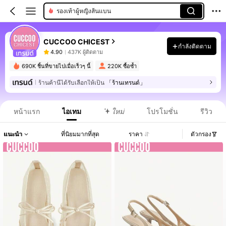
รองเท้าผู้หญิงส้นแบน
CUCCOO CHICEST
กำลังติดตาม
4.90
437K ผู้ติดตาม
690K ชิ้นที่ขายไปเมื่อเร็วๆ นี้
220K ซื้อซ้ำ
ร้านค้านี้ได้รับเลือกให้เป็น
「ร้านเทรนด์」
หน้าแรก
ไอเทม
ใหม่
โปรโมชั่น
รีวิว
แนะนำ
ที่นิยมมากที่สุด
ราคา
ตัวกรอง