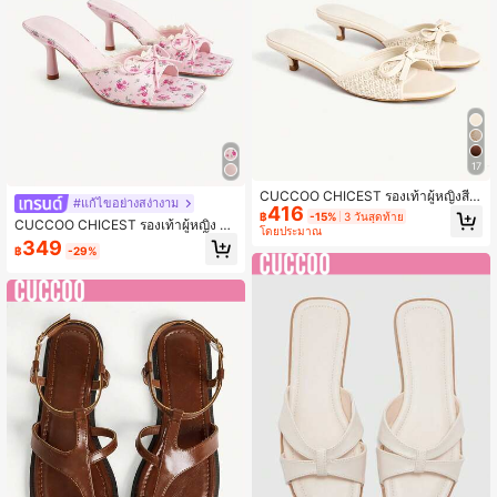
17
CUCCOO CHICEST รองเท้าผู้หญิงสีเ
#แก้ไขอย่างสง่างาม
416
บจ ลายโบว์ถัก มีองค์ประกอบดีไซน์ทัน
฿
-15%
3 วันสุดท้าย
CUCCOO CHICEST รองเท้าผู้หญิง สีช
สมัยและสวมใส่สบาย สำหรับวันหยุดฤดู
โดยประมาณ
มพู ลายดอกไม้ ตกแต่งลูกไม้ แฟชั่นหรู
ใบไม้ผลิและฤดูร้อน รองเท้าส้นเตี้ยและ
349
฿
-29%
หรา โบว์ รองเท้าแตะสวม
รองเท้าแตะ รองเท้าฤดูร้อน