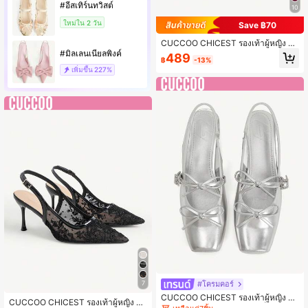
#อีสเทิร์นทวิสต์
10
ใหม่ใน 2 วัน
Save ฿70
CUCCOO CHICEST รองเท้าผู้หญิง 8.
5 ซม. รองเท้าผู้หญิงฤดูใบไม้ผลิและฤดูร้
#มิลเลนเนียลพิงค์
489
฿
-13%
อนใหม่แบบกลวงทอเปิดนิ้วเท้ารองเท้า
เพิ่มขึ้น
227%
ส้นหนาพร้อมหัวเข็มขัดรองเท้าแตะส้นสู
งหนังกลับสีทึบสง่างามหลากหลายสำหรั
บออกเดททุกวัน
#โครมคอร์
7
CUCCOO CHICEST รองเท้าผู้หญิง ฤดู
CUCCOO CHICEST รองเท้าผู้หญิง ส้น
ใบไม้ผลิและฤดูร้อน ใหม่ หัวเข็มขัดเพช