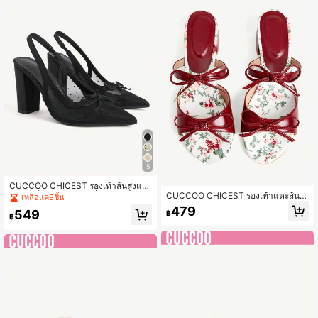
5
CUCCOO CHICEST รองเท้าส้นสูงแบ
CUCCOO CHICEST รองเท้าแตะส้นแ
บสลิงแบ็คผู้หญิงสไตล์ฝรั่งเศส ลายจุด โ
เหลือแค่9ชิ้น
บนหัวกลมสำหรับผู้หญิง สีเบอร์กันดี แฟ
บว์ สีดำ ปลายแหลม ส้นหนา
479
549
฿
ชั่นโบว์ เรียบง่าย สำหรับใส่ไปทำงานแ
฿
ละเดินทาง