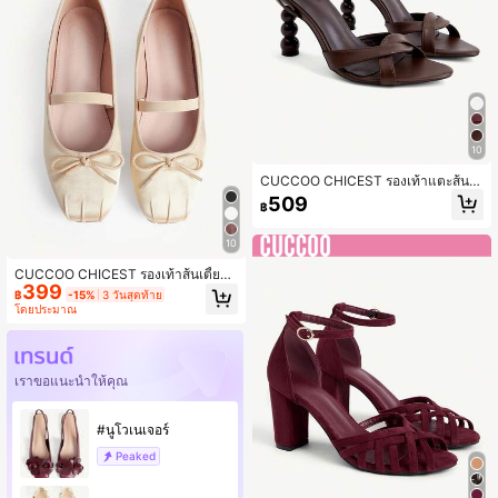
10
CUCCOO CHICEST รองเท้าแตะส้นสู
งสีดำสำหรับผู้หญิง ฤดูร้อน/ฤดูร้อนกลา
509
฿
งแจ้งใหม่, รองเท้าสไตล์โรมันสายบางแ
ฟชั่น, เหมาะสำหรับงานปาร์ตี้, งานฉลอ
งอีสเตอร์, รองเท้าแต่งงาน, รองเท้าฤดูร้
10
อน, รองเท้าเจ้าสาว
CUCCOO CHICEST รองเท้าส้นเตี้ยแ
399
บบสวมสำหรับผู้หญิง, รองเท้าแตะแบบเ
฿
-15%
3 วันสุดท้าย
ปิดส้นปักลายตาข่ายหัวเหลี่ยม, สไตล์ห
โดยประมาณ
รูหราและมีเสน่ห์
เราขอแนะนำให้คุณ
#นูโวเนเจอร์
Peaked