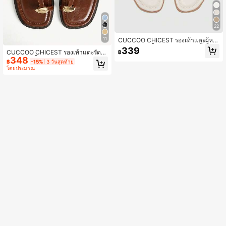
22
11
CUCCOO CHICEST รองเท้าแตะผู้หญิ
งแบบลำลองพื้นแบน สบาย เปิดนิ้วเท้า
339
CUCCOO CHICEST รองเท้าแตะรัดส้
฿
สำหรับใส่ไปชายหาด/ใส่เดินถนน รองเ
348
นแบบเปิดนิ้วเท้า
ท้าฤดูร้อน/ฤดูใบไม้ร่วง ฤดูใบไม้ผลิ รอง
฿
-15%
3 วันสุดท้าย
เท้าฤดูร้อน
โดยประมาณ