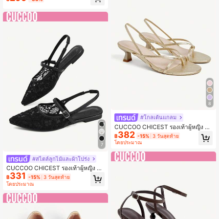
8
#โกลเด้นแกลม
CUCCOO CHICEST รองเท้าผู้หญิง สบ
382
าย Mezzo Toes หัวกลม ส้นบาง รองเท้
฿
-15%
3 วันสุดท้าย
าแตะส้นสูง เรียบง่าย ใส่ทำงาน ออกเด
โดยประมาณ
7
ท เที่ยวพักผ่อน
#สไตล์ลูกไม้และผ้าโปร่ง
CUCCOO CHICEST รองเท้าผู้หญิง รอ
331
งเท้าส้นแบนหัวแหลมสีดำ ผ้าตาข่ายลูก
฿
-15%
3 วันสุดท้าย
ไม้ เข็มขัด รองเท้าส้นแบนผู้หญิง ทันสมั
โดยประมาณ
ย สง่างาม เรียบง่าย สวมใส่สบาย และร
ะบายอากาศได้ดี รองเท้าผู้หญิงแบบสลิ
งแบ็ค หลังการเดินทางประจำวัน