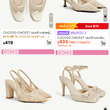
11
Save ฿76
7
CUCCOO CHICEST รองเท้าแฟลตผู้ห
#ส้นเท้าไก่
ญิงสไตล์สาวฝรั่งเศส ลายหัวใจ ผ้าตาข่
#1 ขายดี
ใน CUCCOO รองเท้า แต่งงาน .
CUCCOO CHICEST รองเท้าแตะส้นสู
าย ลายจุด หัวเหลี่ยม ระบายอากาศได้ดี
433
งหัวแหลมสไตล์ลูกไม้ดอกไม้หรูหรา สไ
419
฿
-15%
3 วันสุดท้าย
สำหรับฤดูร้อน
฿
ตล์จีนใหม่ เหมาะสำหรับผู้หญิงที่ต้องกา
โดยประมาณ
รความสง่างาม เหมาะมากสำหรับการเ
ดินทางในชีวิตประจำวัน การออกเดท ห
รือการจับคู่ชุดกี่เพ้า/ชุดเดรสเพื่อเข้าร่ว
มงานเลี้ยงเบาๆ