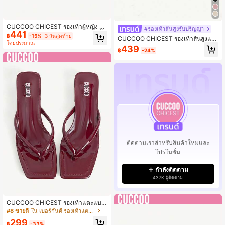
CUCCOO CHICEST รองเท้าผู้หญิง ฤดู
#รองเท้าส้นสูงรับปริญญา
441
ใบไม้ร่วง ใหม่ ตาข่าย หัวแหลม ส้นเตี้ย
฿
-15%
3 วันสุดท้าย
CUCCOO CHICEST รองเท้าส้นสูงแฟ
ส้นบาง ส้นสูง สง่างาม แฟชั่น รองเท้าส้
โดยประมาณ
ชั่นผู้หญิง ดีไซน์โบว์ หัวเหลี่ยม ย่น เซ็ก
นหนา
439
฿
-24%
ซี่ สำหรับใส่ไปงานปาร์ตี้และงานเลี้ยง
ติดตามเราสำหรับสินค้าใหม่และ
โปรโมชั่น
กำลังติดตาม
437K ผู้ติดตาม
CUCCOO CHICEST รองเท้าแตะแบน
สำหรับผู้หญิง
#8 ขายดี
ใน เบอร์กันดี รองเท้าแตะผู้หญิง
299
฿
-33%