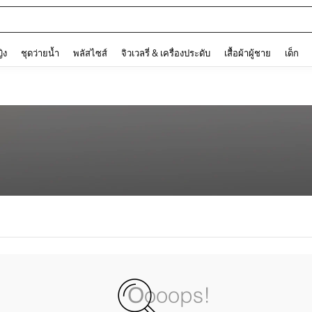
and down arrow keys to navigate search การค้นหาล่าสุด and ค้นหา. Press Enter to
ญิง
ชุดว่ายน้ำ
พลัสไซส์
จิวเวลรี่ & เครื่องประดับ
เสื้อผ้าผู้ชาย
เด็ก