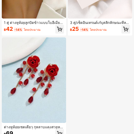
1 คู่ ต่างหูห้อยลูกปัดข้าวแบบโบฮีเมียน
3 คู่/เซ็ตอินเทรนด์เก๋บุคลิกลักษณะที่ละเ
แบบเก่าแก่ ที่มีความโค้งมน ใช้ได้หลา
อียดอ่อนรูปหัวใจ พลอยเทียม ต่างหูชุด,
42
25
฿
-14%
โดยประมาณ
฿
-14%
โดยประมาณ
กหลาย หรูหราแบบบอลลีวูด สำหรับผู้ห
สบายๆอเนกประสงค์สปอร์ตต่างหูกลาง
ญิงและวัยรุ่น งานแต่งงาน งานเลี้ยง ปา
แจ้ง, สำหรับผู้หญิงและวัยรุ่นจัดเลี้ยงงา
ร์ตี้ ออกเดท ของขวัญ ท่องเที่ยวฤดูร้อน เ
นแต่งงานพรหมออกเดทของขวัญวันหยุ
ทศกาลดนตรี เหมาะสำหรับสวมใส่ในวั
ดฤดูร้อนท่องเที่ยวเทศกาลดนตรีเหมาะ
นหยุด
สำหรับสวมใส่วันหยุดของขวัญวันแม่
ต่างหูห้อยเซตเดี่ยว กุหลาบแดงสวยหรู
คริสตัลแดง สไตล์ที่น่ารัก แฟชั่นเครื่องป
69