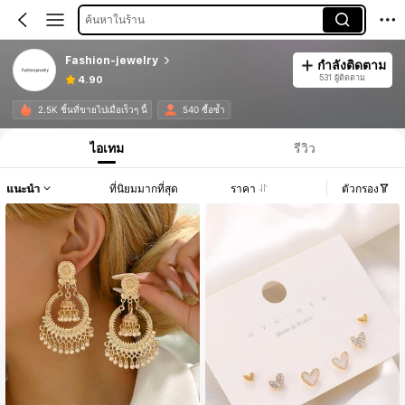
ค้นหาในร้าน
Fashion-jewelry
กำลังติดตาม
531 ผู้ติดตาม
4.90
2.5K ชิ้นที่ขายไปเมื่อเร็วๆ นี้
540 ซื้อซ้ำ
ไอเทม
รีวิว
แนะนำ
ที่นิยมมากที่สุด
ราคา
ตัวกรอง