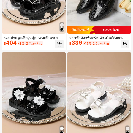
Save ฿70
รองเท้าแตะเด็กผู้หญิง, รองเท้าชายหาด
รองเท้าอ็อกซ์ฟอร์ดเด็ก สไตล์อังกฤษ รุ่น
404
339
แบบเปิดนิ้วเท้าสไตล์เจ้าหญิงฤดูร้อนให
ใหม่ฤดูใบไม้ผลิ/ใบไม้ร่วง แฟชั่นเกาหลี
฿
-8%
2 วันสุดท้าย
฿
-17%
2 วันสุดท้าย
ม่น้ำหนักเบาสำหรับใส่ในชีวิตประจำวัน
นักเรียนชาย การแสดงสีดำ ระบายอาก
าศดี มีสไตล์ รองเท้าอ็อกซ์ฟอร์ดเล็ก หัว
แหลม เคลือบเงา สำหรับกลับไปโรงเรีย
น