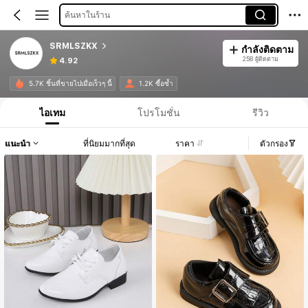
ค้นหาในร้าน
SRMLSZKX
กำลังติดตาม
258 ผู้ติดตาม
4.92
5.7K ชิ้นที่ขายไปเมื่อเร็วๆ นี้
1.2K ซื้อซ้ำ
ไอเทม
โปรโมชั่น
รีวิว
แนะนำ
ที่นิยมมากที่สุด
ราคา
ตัวกรอง