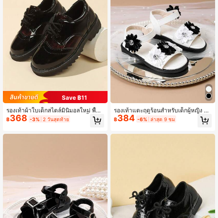
Save ฿11
รองเท้าผ้าใบเด็กสไตล์มินิมอลใหม่ พื้นนิ่
รองเท้าแตะฤดูร้อนสำหรับเด็กผู้หญิง สไ
368
384
ม ผูกเชือก สวมใส่สบาย หัวกลม น้ำหนัก
ตล์ใหม่ หรูหรา ลายดอกไม้ แบบติดตีน
฿
-3%
2 วันสุดท้าย
฿
-6%
ล่าสุด 9 ชม
เบาและทันสมัย รองเท้าเด็กผู้ชาย
ตุ๊กแก รองเท้าเจ้าหญิงสำหรับเด็กผู้หญิง
ตัวเล็ก