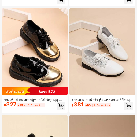
ด้หลากหลาย สำหรับใส่ นอกที่พัก ฤดูใบ
แฟชั่นอเนกประสงค์ รองเท้านักเรียนสำ
ไม้ผลิและใบไม้ร่วง
หรับกลางแจ้ง
Save ฿72
รองเท้าลำลองเด็กผู้ชายใส่ได้ทุกฤดู สำ
รองเท้าอ็อกฟอร์ดหัวแหลมสไตล์อังกฤษ
327
381
หรับใส่ในโรงเรียน สีทอง สบาย
สำหรับเด็ก, เวอร์ชั่นเกาหลีใหม่สำหรับฤ
฿
-18%
2 วันสุดท้าย
฿
-9%
2 วันสุดท้าย
ดูใบไม้ผลิ/ฤดูใบไม้ร่วง, รองเท้าหัวแหล
มแฟชั่นระบายอากาศสีขาวเงางามสำห
รับนักเรียนชาย, กลับไปโรงเรียน