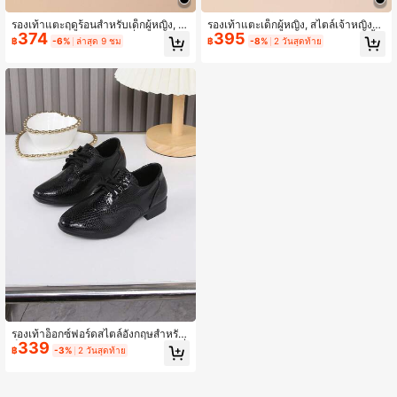
รองเท้าแตะฤดูร้อนสำหรับเด็กผู้หญิง, ส
รองเท้าแตะเด็กผู้หญิง, สไตล์เจ้าหญิงฤ
374
395
ไตล์ใหม่, ดีไซน์ดอกไม้แฟชั่นพร้อมตัวยึ
ดูร้อนใหม่ รองเท้าชายหาดแบบเปิดนิ้วเ
฿
-6%
ล่าสุด 9 ชม
฿
-8%
2 วันสุดท้าย
ดและตัวปิด, รองเท้าเจ้าหญิงสำหรับเด็
ท้า น้ำหนักเบา สำหรับใส่ในชีวิตประจำ
กผู้หญิงตัวเล็ก
วัน
รองเท้าอ็อกซ์ฟอร์ดสไตล์อังกฤษสำหรับเ
339
ด็ก รุ่นใหม่ฤดูใบไม้ผลิ/ใบไม้ร่วง เวอร์ชั่
฿
-3%
2 วันสุดท้าย
นเกาหลี สำหรับนักเรียนชาย สีดำ ระบา
ยอากาศได้ แฟชั่น รองเท้าอ็อกซ์ฟอร์ด
ขนาดเล็ก กลับสู่โรงเรียน หัวแหลม เงาง
าม