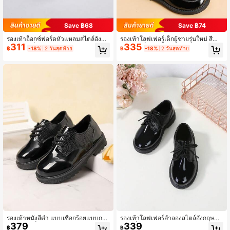
Save ฿68
Save ฿74
รองเท้าอ็อกซ์ฟอร์ดหัวแหลมสไตล์อังกฤ
รองเท้าโลฟเฟอร์เด็กผู้ชายรุ่นใหม่ สีดำ
311
335
ษสำหรับเด็ก, รุ่นใหม่ฤดูใบไม้ผลิ/ใบไม้ร่
แบบหัวเข็มขัด พื้นนุ่ม ส่วนบนนุ่ม สไตล์
฿
-18%
2 วันสุดท้าย
฿
-18%
2 วันสุดท้าย
วง, แฟชั่นเกาหลี นักเรียนชาย รองเท้าอ็
อังกฤษ รองเท้าโรงเรียนสำหรับนักเรียน
อกซ์ฟอร์ดสีดำเงางามระบายอากาศได้
ประถม รองเท้าแฟชั่นลำลองสำหรับแค
ดี สำหรับใส่ไปโรงเรียน รองเท้าเดรสหัว
มปัส
แหลม
รองเท้าหนังสีดำ แบบเชือกร้อยแบบกล
รองเท้าโลฟเฟอร์ลำลองสไตล์อังกฤษสำ
379
339
ม สำหรับเด็กผู้ชาย, รองเท้านักเรียนใช้ไ
หรับเด็กผู้ชาย ฤดูใบไม้ผลิ/ฤดูใบไม้ร่วง
฿
฿