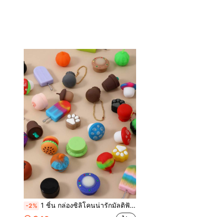
1 ชิ้น กล่องซิลิโคนน่ารักมัลติฟังก์ชั่นสำหรับน้ำมันหอมระเหย, ส่วนผสมอโรมาเธอราพี, เครื่องประดับ, ลูกปัด, เครื่องประดับขนาดเล็ก & ของตกแต่งบ้าน
-2%