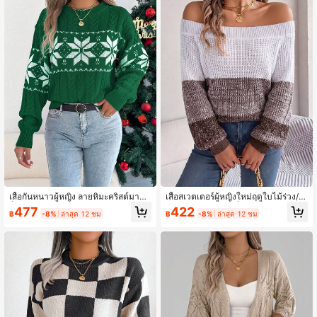
เสื้อกันหนาวผู้หญิง ลายหิมะคริสต์มาสบ
เสื้อสเวตเตอร์ผู้หญิงใหม่ฤดูใบไม้ร่วง/ฤ
ล็อกสี แขนยาว คอกลม ฤดูใบไม้ร่วง/ฤดู
ดูหนาว ลายทางสีบล็อกเปิดไหล่ แขนย
477
422
฿
-8%
ล่าสุด 12 ชม
฿
-8%
ล่าสุด 12 ชม
หนาวใหม่
าว แบบสวมหัว สีน้ำตาลกาแฟ