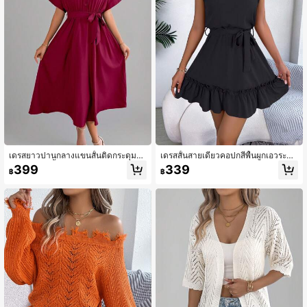
เดรสยาวปานกลางแขนสั้นติดกระดุมมีเ
เดรสสั้นสายเดี่ยวคอปกสีพื้นผูกเอวระบา
ชือกผูกเอวสีพื้นทรงหลวมลำลองคอปกโ
ยชายกระโปรงแบบใหม่สำหรับฤดูใบไม้
399
339
฿
฿
ปโลคอลเลกชันฤดูใบไม้ผลิ/ฤดูร้อนใหม่,
ผลิ/ฤดูร้อน, เดรสสั้นสีดำหรูหรา
สีแดงไวน์หรูหรา