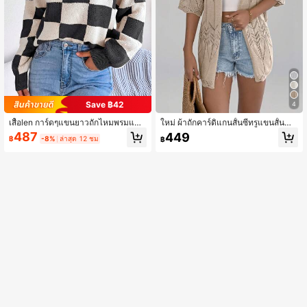
Save ฿42
4
เสื้อlen การ์ดๆแขนยาวถักไหมพรมแบบ
ใหม่ ผ้าถักคาร์ดิแกนสั้นซีทรูแขนสั้นสำ
ลูกคอ สำหรับผู้หญิง สไตล์ถนนสีคอนทร
หรับสตรี เหมาะสำหรับชายหาดและกา
487
449
฿
-8%
ล่าสุด 12 ชม
฿
าสต์ สำหรับซีซั่นใบไม้ร่วงและหนาว เสื้
รพักผ่อน
อคริสมาสต์