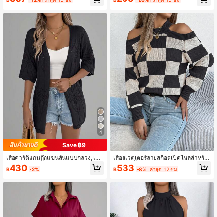
อลเลกชันฤดูใบไม้ผลิ/ฤดูร้อนใหม่
บชายหาด/รีสอร์ท, ฤดูร้อน
4
Save ฿9
เสื้อคาร์ดิแกนถักแขนสั้นแบบกลวง, เสื้อ
เสื้อสเวตเตอร์ลายสก็อตเปิดไหล่สำหรับ
คลุมชายหาดน้ำหนักเบาสำหรับผู้หญิงสี
ผู้หญิง, เสื้อถักแขนยาวคอกลมสีตัดกัน
430
533
฿
-2%
฿
-8%
ล่าสุด 12 ชม
ดำ
สำหรับฤดูใบไม้ร่วง/ฤดูหนาว, สไตล์ชน
บท