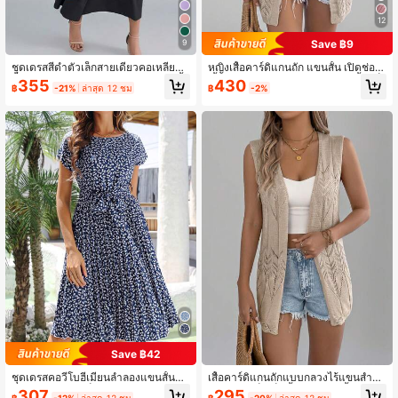
12
Save ฿9
9
ชุดเดรสสีดำตัวเล็กสายเดี่ยวคอเหลี่ยมสี
หญิงเสื้อคาร์ดิแกนถัก แขนสั้น เปิดช่อง,
พื้นแบบใหม่สำหรับฤดูร้อน ไม่มีแขนเสื้
เสื้อคลุมสำหรับชายหาด รีสอร์ท เสื้อแจ็
355
430
฿
-21%
ล่าสุด 12 ชม
฿
-2%
อ แต่งระบาย ทรงลำลอง สง่างาม
คเก็ตบาง, ฤดูร้อน
Save ฿42
ชุดเดรสคอวีโบฮีเมียนลำลองแขนสั้นผูก
เสื้อคาร์ดิแกนถักแบบกลวงไร้แขนสำหรั
หน้าลายดอกไม้เล็กชายระบายหรูหราค
บผู้หญิง, แจ็คเก็ตน้ำหนักเบาสีพื้นสำหรั
307
295
฿
-12%
ล่าสุด 12 ชม
฿
-20%
ล่าสุด 12 ชม