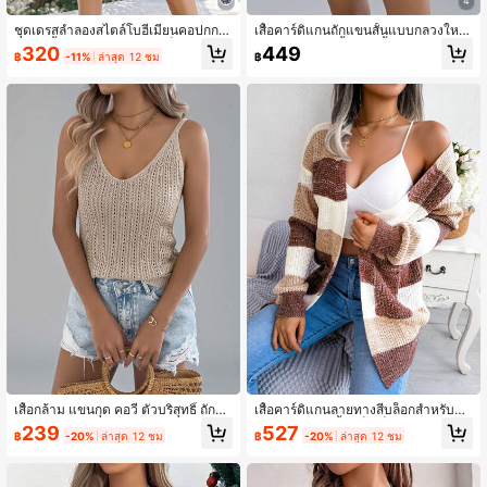
4
ชุดเดรสลำลองสไตล์โบฮีเมียนคอปกกล
เสื้อคาร์ดิแกนถักแขนสั้นแบบกลวงใหม่
มแขนสั้นผูกเอวลายดอกไม้เล็กชายกระ
สำหรับผู้หญิง, เสื้อคลุมน้ำหนักเบาสำหรั
320
449
฿
-11%
ล่าสุด 12 ชม
฿
โปรงระบายเป็นชั้นสำหรับฤดูใบไม้ผลิ/ฤ
บวันหยุดพักผ่อนริมทะเลสีขาว
ดูร้อน ชุดเดรสหรูหราสำหรับวันหยุดพัก
ผ่อน
เสื้อกล้าม แขนกุด คอวี ตัวบริสุทธิ์ ถัก
เสื้อคาร์ดิแกนลายทางสีบล็อกสำหรับผู้ห
สำหรับผู้หญิง, สำหรับฤดูร้อนและวันหยุ
ญิง แขนพอง, เสื้อแจ็คเก็ตเปิดหน้าพร้อ
239
527
฿
-20%
ล่าสุด 12 ชม
฿
-20%
ล่าสุด 12 ชม
ด
มกระเป๋า, เสื้อกันหนาวถักลำลองสำหรับ
ฤดูหนาว