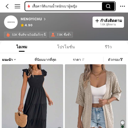
เสื้อคาร์ดิแกนน้ำหนักเบาผู้หญิง
MENGYICHU
กำลังติดตาม
1.6K ผู้ติดตาม
4.90
53K ชิ้นที่ขายไปเมื่อเร็วๆ นี้
7.9K ซื้อซ้ำ
ไอเทม
โปรโมชั่น
รีวิว
แนะนำ
ที่นิยมมากที่สุด
ราคา
ตัวกรอง