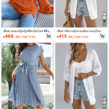
12
เสื้อสเวตเตอร์ผู้หญิงสีส้มเปิดไหล่ สีพื้น
เสื้อคาร์ดิแกนถักแขนสั้นลายฉลุใหม่สำ
ลำลอง สำหรับวันหยุด ขอบขนฟู แขนย
หรับฤดูร้อน, เสื้อคลุมบางสำหรับผู้หญิง
468
413
฿
-8%
ล่าสุด 12 ชม
฿
-8%
ล่าสุด 12 ชม
าว แบบสวมหัว ฤดูใบไม้ร่วง/ฤดูหนาว
สำหรับวันหยุดพักผ่อนริมชายหาด
ฮาโลวีน