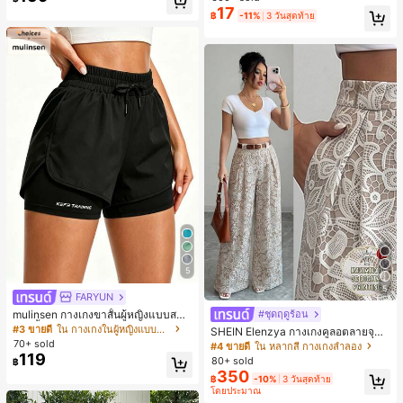
มียม, ลำลองอเนกประสงค์, สวมใส่ประ
ชิ้น และฟองน้ำแต่งหน้ารูปสามเหลี่ยม
17
฿
-11%
3 วันสุดท้าย
จำวัน, กลางแจ้ง, ช้อปปิ้ง, การเดินทาง
1 ชิ้น - ชุดคลาสสิก ทำจากขนสังเคราะ
เสื้อผ้ากลางแจ้ง
ห์นุ่มและเป็นมิตรต่อผิว เหมาะสำหรับผู้
หญิงและเด็กผู้หญิง เหมาะสำหรับฤดูใบ
ไม้ร่วงและฤดูหนาว
5
5
FARYUN
mulinsen กางเกงขาสั้นผู้หญิงแบบสบา
#ชุดฤดูร้อน
ยๆ สีพื้น หลวม อเนกประสงค์ กางเกงขา
#3 ขายดี
ใน กางเกงในผู้หญิงแบบแอคทีฟ
SHEIN Elenzya กางเกงคูลอตลายจุดเ
สั้นกีฬา 2-In-1 สำหรับวิ่ง ฟิตเนส และก
70+ sold
อวสูงแบบใหม่สำหรับฤดูใบไม้ผลิ/ฤดูร้อ
#4 ขายดี
ใน หลากสี กางเกงลำลอง
ารฝึกซ้อมกีฬาในฤดูร้อน
น, สไตล์หรูหราเหมาะสำหรับใส่ในชีวิต
119
80+ sold
฿
ประจำวันและทำงาน, ให้ความรู้สึกวินเ
350
฿
-10%
3 วันสุดท้าย
ทจสำหรับฤดูรับปริญญา, เทศกาลดนตร
โดยประมาณ
ี, การแข่งม้าดาร์บี้, วันประกาศอิสรภาพ