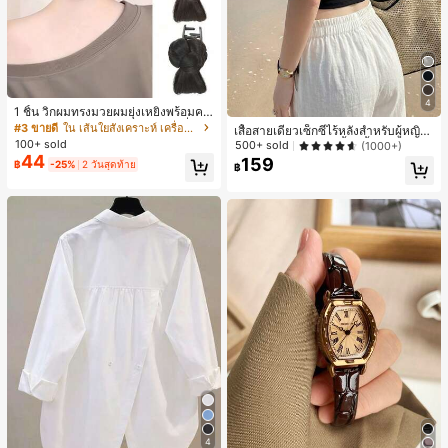
4
1 ชิ้น วิกผมทรงมวยผมยุ่งเหยิงพร้อมคลิ
ปหนีบผม, คลิปหนีบผมสังเคราะห์ที่ได้รั
#3 ขายดี
ใน เส้นใยสังเคราะห์ เครื่องประดับผมผู้หญิง
เสื้อสายเดี่ยวเซ็กซี่ไร้หลังสำหรับผู้หญิง
บการอัปเกรดแฟชั่น, วิกผมเส้นใยทนคว
พร้อมบราแบบมีฟองน้ำ, เสื้อกล้ามแขน
100+ sold
500+ sold
(1000+)
ามร้อนสูงที่ออกแบบมาสำหรับผู้หญิง, ใ
กุด, เสื้อลำลองสีดำสำหรับฤดูร้อน
44
159
฿
-25%
2 วันสุดท้าย
ช้งานง่ายโดยไม่ต้องใช้เครื่องมือ, เหมา
฿
ะสำหรับสไตล์สบายๆ, อุปกรณ์เสริมผมที่
สมบูรณ์แบบสำหรับผู้หญิง คลิปหนีบผม
คลิปหนีบผมสบายๆ แฟชั่นผม คลิปหนีบ
ผมหรูหรา ฤดูร้อน ชายหาด วันหยุด
4