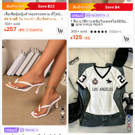
Save ฿22
Save ฿4
เสื้อเชิ้ตผู้หญิงลำลองทรงหลวม ดีไซน์ผ่
REBIRTH
#1 ขายดี
ใน วินเทจ นาฬิกาควอทซ์ผู้หญิง
าหลัง คอปกพับ แขนยาว ผ้าทอสีพื้น กร
#5 ขายดี
ใน กระเป๋า เสื้อเชิ้ตทำงานมีกระเป๋า
ลูกค้ากลับมาซื้อซ้ำ!
1 ชิ้น นาฬิกาแฟชั่นวินเทจสไตล์มินิมอล
ะเป๋าผ่าหน้าติดกระดุม สไตล์เรียบหรูสำ
100+ sold
เลขโรมันสำหรับผู้หญิง เหมาะสำหรับก
#1 ขายดี
#1 ขายดี
ใน วินเทจ นาฬิกาควอทซ์ผู้หญิง
ใน วินเทจ นาฬิกาควอทซ์ผู้หญิง
หรับใส่ไปทำงานและใส่ประจำวัน ฤดูใ
257
ารตกแต่งประจำวัน
฿
-8%
3 วันสุดท้าย
บไม้ผลิ/ใบไม้ร่วง สีขาว ลุคสมาร์ทแคช
ลูกค้ากลับมาซื้อซ้ำ!
ลูกค้ากลับมาซื้อซ้ำ!
300+ sold
(1000+)
ชวล
125
#1 ขายดี
ใน วินเทจ นาฬิกาควอทซ์ผู้หญิง
฿
-3%
ลูกค้ากลับมาซื้อซ้ำ!
22
26
Nione