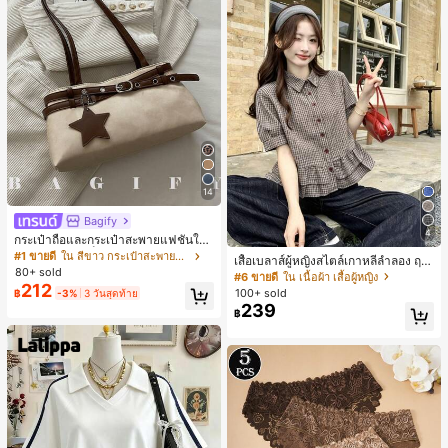
14
Bagify
4
กระเป๋าถือและกระเป๋าสะพายแฟชั่นให
ม่ ตกแต่งด้วยเข็มขัด เหมาะสำหรับงาน
#1 ขายดี
ใน สีขาว กระเป๋าสะพายผู้หญิง
เสื้อเบลาส์ผู้หญิงสไตล์เกาหลีลำลอง ฤดู
ปาร์ตี้ การรวมตัว การออกไปข้างนอก ก
80+ sold
ใบไม้ผลิ/ฤดูร้อนใหม่ ชายระบาย ชิคแล
#6 ขายดี
ใน เนื้อผ้า เสื้อผู้หญิง
ารท่องเที่ยว การช้อปปิ้ง และการใช้งาน
212
ะหรูหรา
100+ sold
฿
-3%
3 วันสุดท้าย
ประจำวัน สามารถเก็บเหรียญ โทรศัพท์
239
เหมาะสำหรับกระเป๋าทำงานของพนักง
฿
านออฟฟิศ นักศึกษามหาวิทยาลัย และ
พนักงานออฟฟิศ กระเป๋าผู้หญิงที่หรูหรา