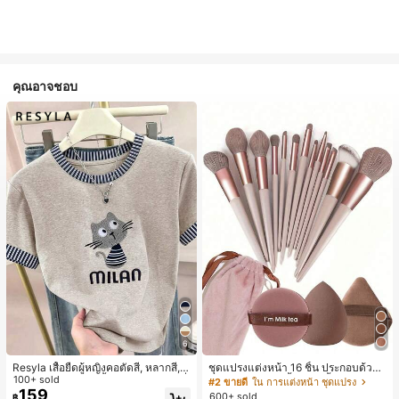
คุณอาจชอบ
6
Resyla เสื้อยืดผู้หญิงคอตัดสี, หลากสี, ล
ชุดแปรงแต่งหน้า 16 ชิ้น ประกอบด้วยแ
ายพิมพ์แมวน่ารัก, เสื้อสำหรับออกไปเที่
100+ sold
ปรงแต่งหน้า 13 ชิ้น, ฟองน้ำแต่งหน้ารู
#2 ขายดี
ใน การแต่งหน้า ชุดแปรง
ยวฤดูร้อน, ดีไซน์กราฟิก, ความรู้สึกพรีเ
ปหยดน้ำ 1 ชิ้น, แปรงแป้งรองพื้นกลม 1
159
600+ sold
฿