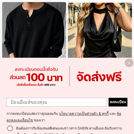
รับฤดูหนาวที่อบอุ่น, รองเท้าแตะผ้ากำม
ะหยี่น่ารัก, ของขวัญปีใหม่/วันวาเลนไท
น์ในอุดมคติ, รองเท้าแตะคู่รัก, ของขวั
ญวันแม่, สวน, ของตกแต่งห้องครัว, ฤดู
ร้อน, ชายหาด, ของใช้จำเป็นสำหรับกา
รเดินทาง, ของตกแต่งห้อง, นุ่มนิ่ม, การ
สำเร็จการศึกษา, ชั้นวางรองเท้า, ประห
ยัดพื้นที่จัดเก็บ, กลางแจ้ง, สวน, พิธีสำเ
ร็จการศึกษา, พิธีจบการศึกษา, ยินดีด้ว
ยบัณฑิต, บัณฑิตที่สำเร็จการศึกษา, ผู้ก
ล่าวคำอำลา, เรียนจบ, งานเลี้ยงจบการ
ศึกษา
Save ฿14
Blueprint Man
#ชุดฤดูร้อน
1
1
Blueprint Man เสื้อยืดผู้ชาย 1 ชิ้น คอเ
Cévolie เสื้อกล้ามแฟชั่นปาร์ตี้ทรงเข้า
ฮนลีย์ ผ้าถักลายวาฟเฟิล คอวีเล็ก ทรงห
ลงทะเบียน
รูป เซ็กซี่ คอเดรป คอคาวล์ จับย่น แต่ง
#1 ขายดี
ใน มีรอยบาก เสื้อยืดผู้ชาย
#5 ขายดี
ใน ผ้าซาติน เสื้อกล้ามผู้หญิง & Camis
ลวม บาง ระบายอากาศได้ดี ใส่สบาย มี
ลูกไม้ ดีไซน์ต่อผ้า เปิดหลัง แขนกุด
100+ sold
60+ sold
กระดุม สไตล์ Old Money ทรงยุโรป ไซ
275
191
การลงทะเบียนแสดงว่าคุณยอมรับ
นโยบายความเป็นส่วนตัว & คุกกี้
และ
ข้อ
฿
-5%
ส์ใหญ่กว่าปกติ กรุณาเลือกไซส์เล็กลงเพื่
฿
-4%
อให้พอดีขึ้น
ตกลงและเงื่อนไข
ของเรา
ฉันต้องการรับข้อเสนอพิเศษและข่าวสาร SHEIN ผ่านอีเมล ฉันรับทราบ