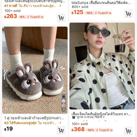
รองเท้าแตะส้นสูงแบบคีบสำหรับผู้หญิง
IslaSuriya เสื้อยืดแขนสั้นคอวีพิมพ์ลาย
สไตล์คลาสสิก สีบล็อก สไตล์แฟรี่ฤดูร้อ
#1 ขายดี
ใน สีขาว รองเท้าแตะผู้หญิง
สีตัดกันสำหรับผู้หญิง
800+ sold
น ส้นเข็ม รองเท้าแตะแบบคีบ รองเท้าแ
100+ sold
125
฿
-10%
3 วันสุดท้าย
ตะชายหาดแฟชั่นสายไขว้ รองเท้าผู้ห
263
฿
-9%
3 วันสุดท้าย
ญิง สำหรับออฟฟิศ บ้าน กลางแจ้ง ดีไซ
น์หัวเหลี่ยม ชิคและหรูหรา สำหรับเดทไ
นท์
#1 ขายดี
ใน กระเป๋า เสื้อคลุมลำลอง
5
ลูกค้ากลับมาซื้อซ้ำ!
เสื้อแจ็คเก็ตสั้นผู้หญิงสไตล์วินเทจ ลายจุ
1 คู่ รองเท้าแตะผ้ากำมะหยี่รูปกระต่าย
ดขนาดใหญ่ คอตั้ง เอวเข้ารูป แขนพอง
#1 ขายดี
#1 ขายดี
ใน กระเป๋า เสื้อคลุมลำลอง
ใน กระเป๋า เสื้อคลุมลำลอง
สำหรับผู้หญิง, อบอุ่นและสบาย, เหมาะ
ทรงหลวม แฟชั่นอเนกประสงค์ สำหรับใ
#3 ได้รับคะแนนสูงสุด
ใน รองเท้าแตะใส่ในบ้าน
100+ sold
ลูกค้ากลับมาซื้อซ้ำ!
ลูกค้ากลับมาซื้อซ้ำ!
สำหรับใส่ลำลองในฤดูใบไม้ร่วง/ฤดูหน
ส่ประจำวันและไปเที่ยวพักผ่อน
19
368
#1 ขายดี
ใน กระเป๋า เสื้อคลุมลำลอง
฿
฿
-10%
3 วันสุดท้าย
าว, รองเท้าบ้านผู้หญิงหรูหราใหม่, ส้นเ
ตี้ย, หัวกลมเรียบง่าย, อุปกรณ์เสริมสำห
ลูกค้ากลับมาซื้อซ้ำ!