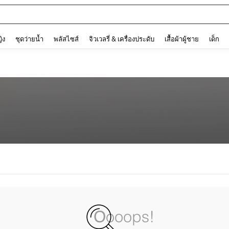
and down arrow keys to navigate search การค้นหาล่าสุด and ค้นหา. Press Enter to
ญิง
ชุดว่ายน้ำ
พลัสไซส์
จิวเวลรี่ & เครื่องประดับ
เสื้อผ้าผู้ชาย
เด็ก