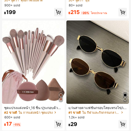
30+ พูดว่า "คุณภาพเนื้อผ้าดี"
30+ พูดว่า "คุณภาพเนื้อผ้าดี"
30+ พูดว่า "นุ่ม"
30+ พูดว่า "นุ่ม"
สปอร์ตแฟชั่นมินิมอล ของขวัญสำหรับเ
น, สไตล์หรูหราเหมาะสำหรับใส่ในชีวิต
900+ sold
80+ sold
#1 ขายดี
ใน หลากสี เสื้อยืดผู้หญิง
#4 ขายดี
ใน หลากสี กางเกงลำลอง
พื่อน
ประจำวันและทำงาน, ให้ความรู้สึกวินเ
30+ พูดว่า "คุณภาพเนื้อผ้าดี"
30+ พูดว่า "นุ่ม"
199
215
ทจสำหรับฤดูรับปริญญา, เทศกาลดนตร
฿
฿
-20%
โดยประมาณ
ี, การแข่งม้าดาร์บี้, วันประกาศอิสรภาพ
ชุดแปรงแต่งหน้า 16 ชิ้น ประกอบด้วยแ
แว่นสายตาแฟชั่นกรอบโลหะทรงไข่/เห
ปรงแต่งหน้า 13 ชิ้น, ฟองน้ำแต่งหน้ารู
ลี่ยมสำหรับผู้หญิง (กรอบครึ่ง), เหมาะ
#2 ขายดี
ใน การแต่งหน้า ชุดแปรง
#1 ขายดี
ใน กีฬาและกิจกรรมกลางแจ้ง
ปหยดน้ำ 1 ชิ้น, แปรงแป้งรองพื้นกลม 1
สำหรับใส่ในชีวิตประจำวันและกิจกรรม
600+ sold
1.2k+ sold
ชิ้น และฟองน้ำแต่งหน้ารูปสามเหลี่ยม
กลางแจ้ง
17
29
1 ชิ้น - ชุดคลาสสิก ทำจากขนสังเคราะ
฿
-11%
฿
ห์นุ่มและเป็นมิตรต่อผิว เหมาะสำหรับผู้