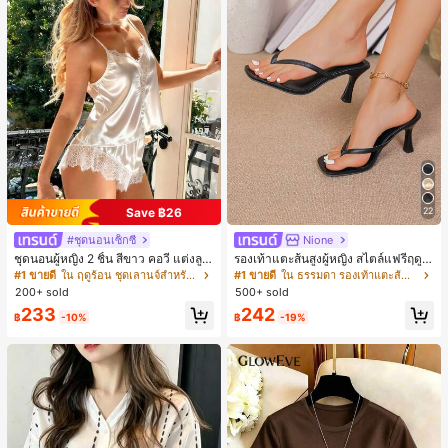
Save ฿26
22
#ชุดนอนเซ็กซี่
Nione
ชุดนอนผู้หญิง 2 ชิ้น สีขาว คอวี แต่งลูก
รองเท้าแตะส้นสูงผู้หญิง สไตล์แฟรี่ฤดูร้
ไม้แบบแพตช์เวิร์ก ชุดนอนใส่ในบ้าน
อน ส้นบาง แบบคีบ แต่งสายคาดผม รอ
#1 ขายดี
ใน ฤดูร้อน ชุดเลานจ์สำหรับผู้หญิง
#1 ขายดี
ใน ธรรมดา รองเท้าแตะส้นสูงผู้หญิง
สำหรับเธอ
งเท้าแตะชายหาดสำหรับเที่ยวพักผ่อน
200+ sold
500+ sold
แฟชั่นสายไขว้ สำหรับเดทไนท์
233
242
฿
-10%
฿
-19%