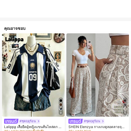
คุณอาจชอบ
9
5
#1 ขายดี
ใน หลากสี เสื้อยืดผู้หญิง
#4 ขายดี
ใน หลากสี กางเกงลำลอง
30+ พูดว่า "คุณภาพเนื้อผ้าดี"
30+ พูดว่า "นุ่ม"
#ชุดฤดูร้อน
#ชุดฤดูร้อน
#1 ขายดี
#1 ขายดี
ใน หลากสี เสื้อยืดผู้หญิง
ใน หลากสี เสื้อยืดผู้หญิง
#4 ขายดี
#4 ขายดี
ใน หลากสี กางเกงลำลอง
ใน หลากสี กางเกงลำลอง
Lalippa เสื้อยืดผู้หญิงแขนสั้นไหล่ตก ค
SHEIN Elenzya กางเกงคูลอตลายจุดเ
อวีปกเสื้อ ลายพิมพ์ดิจิทัลลายทาง สไตล์
อวสูงแบบใหม่สำหรับฤดูใบไม้ผลิ/ฤดูร้อ