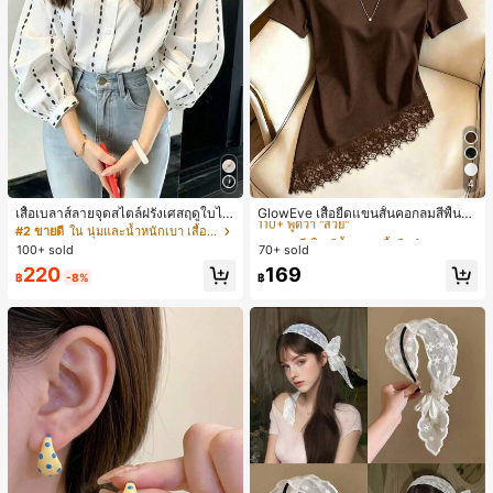
4
#3 ขายดี
ใน สีน้ำตาล เสื้อยืดลำลองพื้นฐาน
110+ พูดว่า "สวย"
เสื้อเบลาส์ลายจุดสไตล์ฝรั่งเศสฤดูใบไม้
GlowEve เสื้อยืดแขนสั้นคอกลมสีพื้นลำ
ร่วง, ทรงเข้ารูป, แขนยาวคอวี, สไตล์ให
ลองอเนกประสงค์สำหรับผู้หญิง
#2 ขายดี
ใน นุ่มและน้ำหนักเบา เสื้อสตรี เสื้อเบลาส์ & Tee
#3 ขายดี
#3 ขายดี
ใน สีน้ำตาล เสื้อยืดลำลองพื้นฐาน
ใน สีน้ำตาล เสื้อยืดลำลองพื้นฐาน
ม่ฤดูใบไม้ผลิ, ป้องกันแสงแดด, ใส่ไป
100+ sold
70+ sold
110+ พูดว่า "สวย"
110+ พูดว่า "สวย"
ทำงานและลำลอง สีขาว
#3 ขายดี
ใน สีน้ำตาล เสื้อยืดลำลองพื้นฐาน
220
169
฿
-8%
฿
110+ พูดว่า "สวย"