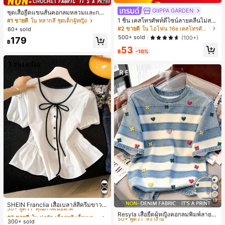
GIIPPA GARDEN
ชุดเสื้อยืดแขนสั้นคอกลมหลวมและกาง
เกงขาสั้นไบค์เกอร์รัดรูปสำหรับเด็กผู้ห
1 ชิ้น เคสโทรศัพท์ดีไซน์ลายคลื่นไม่สม
#1 ขายดี
ใน หลากสี ชุดเด็กผู้หญิง
ญิง สไตล์มินิมอล เหมาะสำหรับฤดูใบไ
มาตรสำหรับ Phone 17 Pro Max, เหม
#2 ขายดี
ใน ไอโฟน 16e เคสโทรศัพท์แฟชั่น
60+ sold
ม้ผลิและฤดูร้อน
าะสำหรับ Phone 16 Pro Max, 15 Pro
500+ sold
(100+)
179
Max, 14 Pro Max, เคสโทรศัพท์สไตล์เ
฿
53
กาหลีและน่าสนใจ, เข้ากันได้กับ 11/12/
฿
-10%
13/14/15/16 Pro Max Plus, ดีไซน์หรู
หราเหมาะสำหรับทั้งชายและหญิง, ของ
ขวัญในอุดมคติสำหรับคริสต์มาส, วันว
าเลนไทน์, อีสเตอร์, ฤดูแต่งงานและวันเ
กิดสำหรับแฟนสาว
#2 ขายดี
ใน น่ารัก เสื้อสตรี เสื้อเบลาส์ & Tee
19
30+ พูดว่า "คุณภาพเนื้อผ้าดี"
#1 ขายดี
ใน บ้าน เสื้อยืดผู้หญิง
SHEIN Franclia เสื้อเบลาส์สีครีมขาวนุ่
มนวล เอวรูด, แต่งขอบตัดกัน + โบว์ผูก,
#2 ขายดี
#2 ขายดี
ใน น่ารัก เสื้อสตรี เสื้อเบลาส์ & Tee
ใน น่ารัก เสื้อสตรี เสื้อเบลาส์ & Tee
50+ พูดว่า "สง่างาม"
Resyla เสื้อยืดผู้หญิงคอกลมพิมพ์ลายด
แขนพอง จับคู่กับกระโปรงชายระบาย,
อกไม้ 3D ลายพิมพ์
300+ sold
30+ พูดว่า "คุณภาพเนื้อผ้าดี"
30+ พูดว่า "คุณภาพเนื้อผ้าดี"
#1 ขายดี
#1 ขายดี
ใน บ้าน เสื้อยืดผู้หญิง
ใน บ้าน เสื้อยืดผู้หญิง