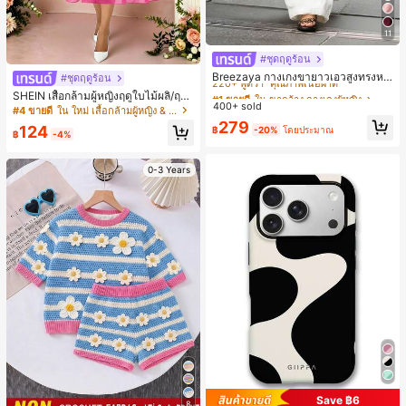
11
#ชุดฤดูร้อน
#1 ขายดี
ใน ขากว้าง กางเกงผู้หญิง
220+ พูดว่า "คุณภาพเนื้อผ้าดี"
Breezaya กางเกงขายาวเอวสูงทรงหล
#ชุดฤดูร้อน
วมขาบานสำหรับผู้หญิง สีขาวเรียบหรูส
#1 ขายดี
#1 ขายดี
ใน ขากว้าง กางเกงผู้หญิง
ใน ขากว้าง กางเกงผู้หญิง
SHEIN เสื้อกล้ามผู้หญิงฤดูใบไม้ผลิ/ฤดูร้
ไตล์ชิค เหมาะสำหรับใส่เที่ยวทะเล วันห
400+ sold
220+ พูดว่า "คุณภาพเนื้อผ้าดี"
220+ พูดว่า "คุณภาพเนื้อผ้าดี"
อน ใหม่ สไตล์มินิมอลลำลองหรูหรา สีบ
#4 ขายดี
ใน ใหม่ เสื้อกล้ามผู้หญิง & Camis
ยุดพักผ่อนฤดูร้อน ลุคสบายๆ ใส่ได้หลา
ล็อก ลายจุด คอวี แพตช์เวิร์ก ชายระบา
#1 ขายดี
ใน ขากว้าง กางเกงผู้หญิง
279
ยโอกาสในชีวิตประจำวัน
124
฿
-20%
โดยประมาณ
ย แขนกุด ทรงเข้ารูป อเนกประสงค์, เสื้อ
฿
-4%
220+ พูดว่า "คุณภาพเนื้อผ้าดี"
ผู้หญิงฤดูใบไม้ผลิ/ฤดูร้อน, เสื้อหรูหราผู้
หญิง, เสื้อเที่ยวพักผ่อนผู้หญิง
0-3 Years
Save ฿6
8