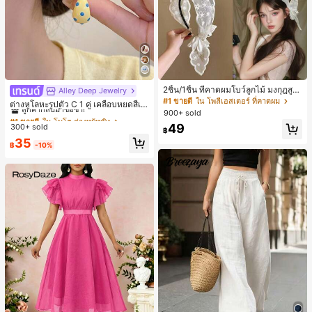
2ชิ้น/1ชิ้น ที่คาดผมโบว์ลูกไม้ มงกุฎสูง
Alley Deep Jewelry
#1 ขายดี
ใน โบโฮ ต่างหูผู้หญิง
แถบกว้าง สีดำ สีขาว สำหรับใส่ประจำ
#1 ขายดี
ใน โพลีเอสเตอร์ ที่คาดผม
ลูกค้ากลับมาซื้อซ้ำ!
ต่างหูโลหะรูปตัว C 1 คู่ เคลือบหยดสีเห
วัน กิ๊บติดผม ยางรัดผม (ลายปักดอกไม้
900+ sold
ลือง ลายจุดสีน้ำเงิน สไตล์ยุโรปและอเม
เกือบหมดแล้ว!
#1 ขายดี
#1 ขายดี
ใน โบโฮ ต่างหูผู้หญิง
ใน โบโฮ ต่างหูผู้หญิง
จัดวางแบบสุ่ม)
ริกัน แฟชั่นส่วนตัว หวานและสง่างาม
49
300+ sold
ลูกค้ากลับมาซื้อซ้ำ!
ลูกค้ากลับมาซื้อซ้ำ!
฿
สำหรับผู้หญิงและเด็กหญิง สำหรับการเ
เกือบหมดแล้ว!
เกือบหมดแล้ว!
#1 ขายดี
ใน โบโฮ ต่างหูผู้หญิง
35
ดินทาง งานแต่งงาน ปาร์ตี้ วันเกิด ของ
฿
-10%
ลูกค้ากลับมาซื้อซ้ำ!
ขวัญคริสต์มาส 2026
เกือบหมดแล้ว!