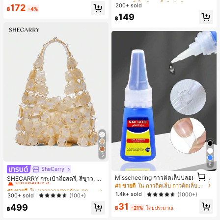
ลดอายุและดูดี, นุ่มและเก๋ไก๋สำหรับใส่ทุ
200+ sold
#2 ขายดี
ใน น่ารัก เสื้อสตรี เสื้อเบลาส์ & Tee
50+ พูดว่า "สง่างาม"
50+ พูดว่า "สง่างาม"
172
กวัน
฿
-4%
30+ พูดว่า "คุณภาพเนื้อผ้าดี"
#1 ขายดี
ใน บ้าน เสื้อยืดผู้หญิง
149
฿
50+ พูดว่า "สง่างาม"
5
6
SheCarry
#1 ขายดี
ใน บรรยากาศฤดูร้อน กระเป๋าหูหิ้วด้านบนผู้หญิง
1
Misscheering กาวติดเล็บปลอม 20 กรั
เกือบหมดแล้ว!
SHECARRY กระเป๋าถือสตรี, สีขาว, แฟ
1
ม แรงยึดสูง เจลสติกเกอร์เล็บนุ่ม แห้งเร็
ชั่น, สง่างาม, วันหยุด, งานปาร์ตี้
#1 ขายดี
ใน กาวติดเล็บ กาวติดเล็บและสารยึดติด
#1 ขายดี
#1 ขายดี
ใน บรรยากาศฤดูร้อน กระเป๋าหูหิ้วด้านบนผู้หญิง
ใน บรรยากาศฤดูร้อน กระเป๋าหูหิ้วด้านบนผู้หญิง
ว เหมาะสำหรับผู้เริ่มต้นทำเล็บ ติดทนน
1.4k+ sold
(1000+)
เกือบหมดแล้ว!
เกือบหมดแล้ว!
300+ sold
(100+)
าน
#1 ขายดี
ใน บรรยากาศฤดูร้อน กระเป๋าหูหิ้วด้านบนผู้หญิง
31
499
฿
-21%
โดยประมาณ
฿
เกือบหมดแล้ว!