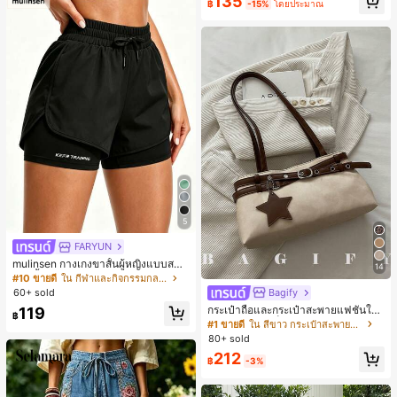
135
฿
-15%
โดยประมาณ
มียม, ลำลองอเนกประสงค์, สวมใส่ประ
จำวัน, กลางแจ้ง, ช้อปปิ้ง, การเดินทาง
เสื้อผ้ากลางแจ้ง
5
FARYUN
mulinsen กางเกงขาสั้นผู้หญิงแบบสบา
14
ยๆ สีพื้น หลวม อเนกประสงค์ กางเกงขา
#10 ขายดี
ใน กีฬาและกิจกรรมกลางแจ้ง
สั้นกีฬา 2-In-1 สำหรับวิ่ง ฟิตเนส และก
Bagify
60+ sold
ารฝึกซ้อมกีฬาในฤดูร้อน
กระเป๋าถือและกระเป๋าสะพายแฟชั่นให
119
฿
ม่ ตกแต่งด้วยเข็มขัด เหมาะสำหรับงาน
#1 ขายดี
ใน สีขาว กระเป๋าสะพายผู้หญิง
ปาร์ตี้ การรวมตัว การออกไปข้างนอก ก
80+ sold
ารท่องเที่ยว การช้อปปิ้ง และการใช้งาน
212
ประจำวัน สามารถเก็บเหรียญ โทรศัพท์
฿
-3%
เหมาะสำหรับกระเป๋าทำงานของพนักง
านออฟฟิศ นักศึกษามหาวิทยาลัย และ
พนักงานออฟฟิศ กระเป๋าผู้หญิงที่หรูหรา