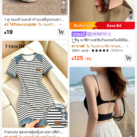
5
1 คู่ รองเท้าแตะผ้ากำมะหยี่รูปกระต่าย
สำหรับผู้หญิง, อบอุ่นและสบาย, เหมาะ
#3 ได้รับคะแนนสูงสุด
ใน รองเท้าแตะใส่ในบ้าน
Save ฿4
สำหรับใส่ลำลองในฤดูใบไม้ร่วง/ฤดูหน
19
าว, รองเท้าบ้านผู้หญิงหรูหราใหม่, ส้นเ
฿
REBIRTH
#1 ขายดี
ใน วินเทจ นาฬิกาควอทซ์ผู้หญิง
ตี้ย, หัวกลมเรียบง่าย, อุปกรณ์เสริมสำห
ลูกค้ากลับมาซื้อซ้ำ!
1 ชิ้น นาฬิกาแฟชั่นวินเทจสไตล์มินิมอล
รับฤดูหนาวที่อบอุ่น, รองเท้าแตะผ้ากำม
เลขโรมันสำหรับผู้หญิง เหมาะสำหรับก
#1 ขายดี
#1 ขายดี
ใน วินเทจ นาฬิกาควอทซ์ผู้หญิง
ใน วินเทจ นาฬิกาควอทซ์ผู้หญิง
ะหยี่น่ารัก, ของขวัญปีใหม่/วันวาเลนไท
ารตกแต่งประจำวัน
น์ในอุดมคติ, รองเท้าแตะคู่รัก, ของขวั
ลูกค้ากลับมาซื้อซ้ำ!
ลูกค้ากลับมาซื้อซ้ำ!
300+ sold
(1000+)
ญวันแม่, สวน, ของตกแต่งห้องครัว, ฤดู
#1 ขายดี
ใน วินเทจ นาฬิกาควอทซ์ผู้หญิง
125
ร้อน, ชายหาด, ของใช้จำเป็นสำหรับกา
฿
-3%
ลูกค้ากลับมาซื้อซ้ำ!
รเดินทาง, ของตกแต่งห้อง, นุ่มนิ่ม, การ
สำเร็จการศึกษา, ชั้นวางรองเท้า, ประห
ยัดพื้นที่จัดเก็บ, กลางแจ้ง, สวน, พิธีสำเ
ร็จการศึกษา, พิธีจบการศึกษา, ยินดีด้ว
ยบัณฑิต, บัณฑิตที่สำเร็จการศึกษา, ผู้ก
ล่าวคำอำลา, เรียนจบ, งานเลี้ยงจบการ
ศึกษา
5
Franclia ชุดเดรสผู้หญิงลายทางสีดำขา
วแบบแพตช์เวิร์กเอฟเฟกต์เดนิม สำหรั
#1 ขายดี
ใน หลากสี มินิเดรสโทนสี