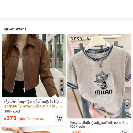
คุณอาจชอบ
17
เสื้อแจ็คเก็ตผู้หญิงฤดูใบไม้ผลิ/ใบไม้ร่วง
สีพื้น หนังเทียม สไตล์ปกคอเสื้อ ซิปขึ้น
#1 ขายดี
ใน เครื่องบินทิ้งระเบิด แจ็คเก็ตผู้หญิง
แขนยาว สไตล์ลำลอง วิทยาลัย สนามบิ
100+ sold
น เสื้อนอก สีน้ำตาล สไตล์สบายๆ ฤดูใบ
6
373
ไม้ร่วง
฿
-15%
โดยประมาณ
Resyla เสื้อยืดผู้หญิงคอตัดสี, หลากสี, ล
ายพิมพ์แมวน่ารัก, เสื้อสำหรับออกไปเที่
100+ sold
ยวฤดูร้อน, ดีไซน์กราฟิก, ความรู้สึกพรีเ