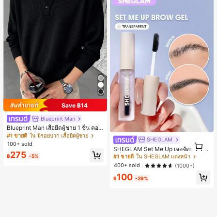
Save ฿14
Blueprint Man
Blueprint Man เสื้อยืดผู้ชาย 1 ชิ้น คอเ
ฮนลีย์ ผ้าถักลายวาฟเฟิล คอวีเล็ก ทรงห
#1 ขายดี
ใน มีรอยบาก เสื้อยืดผู้ชาย
SHEGLAM
1
ลวม บาง ระบายอากาศได้ดี ใส่สบาย มี
100+ sold
กระดุม สไตล์ Old Money ทรงยุโรป ไซ
SHEGLAM Set Me Up เจลจัดทรงคิ้ว
1
275
ส์ใหญ่กว่าปกติ กรุณาเลือกไซส์เล็กลงเพื่
เครื่องสำอางแบรนด์ความงามและเมค
฿
-5%
#1 ขายดี
ใน SHEGLAM แต่งหน้า
อให้พอดีขึ้น
อัพสำหรับผู้หญิงและเด็กผู้หญิง
400+ sold
(1000+)
100
฿
-29%