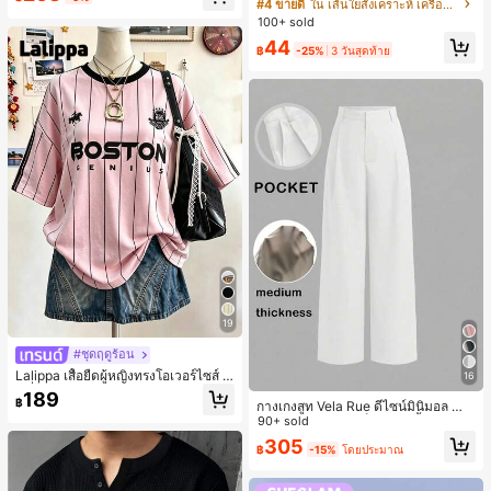
ปหนีบผม, คลิปหนีบผมสังเคราะห์ที่ได้รั
#4 ขายดี
ใน เส้นใยสังเคราะห์ เครื่องประดับผมผู้หญิง
น์หัวเหลี่ยม ชิคและหรูหรา สำหรับเดทไ
บการอัปเกรดแฟชั่น, วิกผมเส้นใยทนคว
100+ sold
นท์
ามร้อนสูงที่ออกแบบมาสำหรับผู้หญิง, ใ
44
ช้งานง่ายโดยไม่ต้องใช้เครื่องมือ, เหมา
฿
-25%
3 วันสุดท้าย
ะสำหรับสไตล์สบายๆ, อุปกรณ์เสริมผมที่
สมบูรณ์แบบสำหรับผู้หญิง คลิปหนีบผม
คลิปหนีบผมสบายๆ แฟชั่นผม คลิปหนีบ
ผมหรูหรา ฤดูร้อน ชายหาด วันหยุด
19
#ชุดฤดูร้อน
Lalippa เสื้อยืดผู้หญิงทรงโอเวอร์ไซส์ แ
16
ฟชั่นมินิมอล ลายตัวอักษรและลายทาง
189
฿
กางเกงสูท Vela Rue ดีไซน์มินิมอล น้ำ
แนวตั้ง สีเงิน Digital Silver Fox ความ
หนักเบา โปร่งแสงเล็กน้อย สีน้ำเงินเข้ม
90+ sold
ยาวกลางตัว คอกลม ไหล่ตก ของขวัญ
สีพื้น ปิดด้วยซิป ตะขอ และกระดุม ขาก
สำหรับเพื่อน
305
฿
-15%
โดยประมาณ
ว้าง ทรงเพรียว แฟชั่นทุกฤดูกาล สีขาว