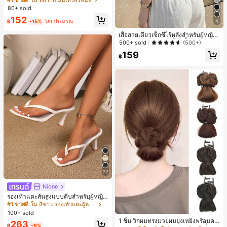
บฤดูร้อน รุ่นใหม่ พิมพ์ดิจิทัลลายทางแบ
80+ sold
บไม่เดนิม ดีไซน์นิช แขนสั้น
152
4
฿
-15%
โดยประมาณ
เสื้อสายเดี่ยวเซ็กซี่ไร้หลังสำหรับผู้หญิง
พร้อมบราแบบมีฟองน้ำ, เสื้อกล้ามแขน
500+ sold
(500+)
กุด, เสื้อลำลองสีดำสำหรับฤดูร้อน
159
฿
22
Nione
รองเท้าแตะส้นสูงแบบคีบสำหรับผู้หญิง
สไตล์คลาสสิก สีบล็อก สไตล์แฟรี่ฤดูร้อ
#1 ขายดี
ใน สีขาว รองเท้าแตะผู้หญิง
น ส้นเข็ม รองเท้าแตะแบบคีบ รองเท้าแ
100+ sold
ตะชายหาดแฟชั่นสายไขว้ รองเท้าผู้ห
1 ชิ้น วิกผมทรงมวยผมยุ่งเหยิงพร้อมคลิ
263
ญิง สำหรับออฟฟิศ บ้าน กลางแจ้ง ดีไซ
฿
-9%