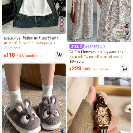
26
5
IslaSuriya เสื้อยืดแขนสั้นคอวีพิมพ์ลาย
สีตัดกันสำหรับผู้หญิง
#8 ขายดี
ใน หลากสี เสื้อยืดผู้หญิง
#ชุดฤดูร้อน
800+ sold
SHEIN Elenzya กางเกงคูลอตลายจุดเ
118
฿
-15%
โดยประมาณ
อวสูงแบบใหม่สำหรับฤดูใบไม้ผลิ/ฤดูร้อ
#4 ขายดี
ใน หลากสี กางเกงลำลอง
น, สไตล์หรูหราเหมาะสำหรับใส่ในชีวิต
80+ sold
ประจำวันและทำงาน, ให้ความรู้สึกวินเ
229
ทจสำหรับฤดูรับปริญญา, เทศกาลดนตร
฿
-15%
โดยประมาณ
ี, การแข่งม้าดาร์บี้, วันประกาศอิสรภาพ