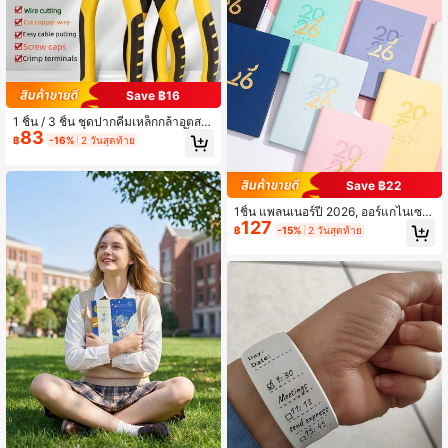
มี 6 สีให้เลือก, กันรอยเปื้อนและกันน้ำ, สั
มผัสสบาย, กระเป๋าเอกสารโรงเรียน, ที่ใ
ส่กระดาษสอบ, ดีไซน์แฟชั่น, กระเป๋าจัด
ระเบียบและคัดแยกความจุขนาดใหญ่,
กระเป๋าเก็บสัญญาและใบเสร็จ
Save ฿16
1 ชิ้น / 3 ชิ้น ชุดปากคีมเหล็กกล้าอุตสา
83
หกรรม, คีมอเนกประสงค์ขนาด 6 นิ้ว แ
฿
-16%
2 วันสุดท้าย
ละ 8 นิ้ว, คีมปากแหลม คีมตัด ไม่ลื่น กั
นสนิม, สำหรับตัด เปลือกสาย จับยึด, คี
มยางด้ามฟิตเนสสำหรับช่างไฟฟ้า, เครื่
Save ฿22
องมือสำหรับการดูแลภายในและภายน
อกอาคาร
1ชิ้น แพลนเนอร์ปี 2026, ออร์แกไนเซอ
127
ร์รายวัน 365 วัน, สมุดบันทึกการจัดการ
฿
-15%
2 วันสุดท้าย
เวลาภาษาอังกฤษ/สเปน/โปรตุเกส, ปกห
นัง PU คุณภาพสูง 312 หน้า, ดีไซน์หลา
กสี, เลย์เอาต์รายเดือนและรายสัปดาห์,
ขนาดพกพาสะดวก, เหมาะสำหรับการจั
ดการเวลาและการติดตามเป้าหมาย