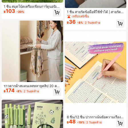
1 ชิ้น สมุดโน้ตเครื่องเขียนการ์ตูนอนิเมะ
103
A5/96 แผ่น หน้าตารางวางแผน + หน้า
1 ชิ้น สายรัดข้อมือที่ใช้ซ้ำได้ | สายรัดข้
฿
-20%
เขียนเส้นคู่ สามารถใช้เป็นสมุดตารางเ
อมือไม้บรรทัด สมุดบันทึก วัสดุหนังเทีย
เหลือแค่9ชิ้น
วลา สมุดโน้ต สมุดบันทึก สมุดจดบันทึก
ม เส้นตาราง ขอบไม่เคลือบ เหมาะสำห
36
การประชุมสำนักงาน ของขวัญการประ
฿
-8%
2 วันสุดท้าย
รับนักเรียน พยาบาล ครู สำหรับการวาง
ชุมประจำปี สมุดโน้ตตัวเลือกแรกสำหรั
แผนงาน การจัดการงาน และรายการสิ่ง
บเพื่อนและเพื่อนร่วมชั้น ดีไซน์ท้องฟ้าด
ที่ต้องทำ อุปกรณ์การเรียน
าวสีน้ำเงินเท่ เหมาะสำหรับผู้ชาย ผู้หญิ
ง นักเรียน และมืออาชีพ
ราวตากผ้าสแตนเลสหลายคลิป 20 คลิ
174
ป สำหรับระเบียง ตากชุดชั้นในและกางเ
฿
-8%
2 วันสุดท้าย
กงในกันลม ราวตากชุดชั้นในหมุนได้สอ
งแถวสำหรับตู้เสื้อผ้า ราวตากอเนกประ
สงค์กันลื่นสำหรับบรา ผ้าพันคอ เข็มขัด
จัดระเบียบและจัดเก็บ
6 ชิ้น/12 ชิ้น ปากกาเน้นข้อความเรืองแ
48
สงนุ่มนวลป้องกันสายตา เหมาะสำหรับ
฿
-19%
2 วันสุดท้าย
การเขียนไดอารี่ ระบายสี วาดภาพ งาน