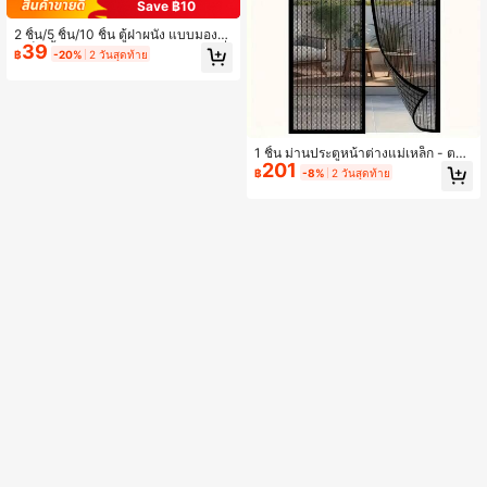
Save ฿10
2 ชิ้น/5 ชิ้น/10 ชิ้น ตู้ฝาผนัง แบบมองไ
39
ม่เห็น ลิ้นชัก มือจับ สีดำ ครัว ตู้ ประตู ที่
฿
-20%
2 วันสุดท้าย
ดึง เรียบง่าย ทันสมัย ที่ซ่อนอยู่ ด้ามจับ
1 ชิ้น ม่านประตูหน้าต่างแม่เหล็ก - ตาข่
201
ายกันแมลงแบบทนทาน พร้อมเทคโนโล
฿
-8%
2 วันสุดท้าย
ยีปิดเองอัตโนมัติ ติดตั้งง่ายโดยไม่ต้องใ
ช้เครื่องมือ ใช้ได้ทุกฤดูกาล เหมาะสำหรั
บห้องนอน ห้องนั่งเล่น