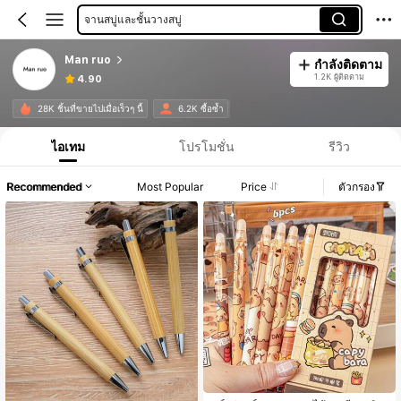
จานสบู่และชั้นวางสบู่
Man ruo
กำลังติดตาม
1.2K ผู้ติดตาม
4.90
28K ชิ้นที่ขายไปเมื่อเร็วๆ นี้
6.2K ซื้อซ้ำ
ไอเทม
โปรโมชั่น
รีวิว
Recommended
Most Popular
Price
ตัวกรอง