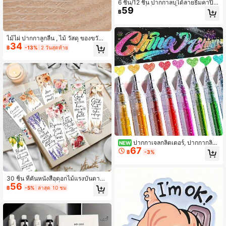
6 ชิ้น/12 ชิ้น ปากกาลบได้ลายธีมคาปิบ
59
าร่าพร้อมที่เก็บ หมึกสีน้ำเงินการเขียนนุ่
฿
มลื่น แห้งเร็ว เครื่องเขียนสำนักงาน ปา
กกาหรูหรา เหมาะสำหรับโรงเรียนและเ
ครื่องเขียนสำนักงาน กลับสู่โรงเรียน
ไม้ไผ่ ปากกาลูกลื่น , ไม้ วัสดุ ของขวัญ
34
ปากกา , คลิก ปากกา
฿
-13%
2 วันสุดท้าย
ปากกาเจลกลิตเตอร์, ปากกากลิตเ
NEW
67
ตอร์เมทัลลิก, ปากกาเจลกลิตเตอร์ทราย
฿
-3%
เหลว, ปากกาฟลูออเรสเซนต์นีออน, ไส้ป
ากกาที่เปลี่ยนได้, สำหรับวาดภาพ, ระบ
ายสี, สมุดภาพ, บันทึกประจำวัน, วันเกิ
ด, คริสต์มาส, วันวาเลนไทน์, ปีใหม่, อีส
30 ชิ้น ที่คั่นหนังสือดอกไม้แรงบันดาลใ
56
เตอร์, ไอเดียของขวัญ, 12 สี, 18 สี, 24 ส
จจากพระคัมภีร์ - ที่คั่นหนังสือคำคมพร
฿
-5%
ล่าสุด 10 ชม
ี, 36 สี, 48 สี, 60 สี ตัวเลือก
ะคัมภีร์, การ์ดข้อความตกแต่งการอ่าน,
ของขวัญให้กำลังใจทางศาสนา, เหมาะ
สำหรับผู้อ่าน, สมุดบันทึก, โอกาสต่างๆ