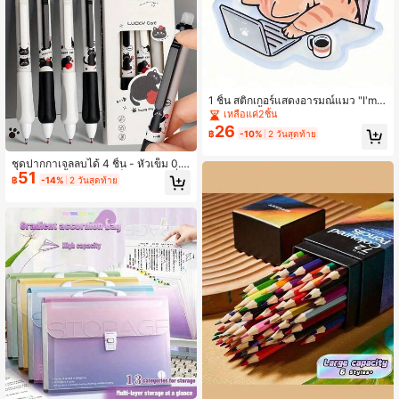
1 ชิ้น สติกเกอร์แสดงอารมณ์แมว "I'm
OK!" - กันน้ำ เงา ดีไซน์กลวง เหมาะสำ
เหลือแค่2ชิ้น
หรับแล็ปท็อป ขวดน้ำ โทรศัพท์ - อุปกร
26
฿
-10%
2 วันสุดท้าย
ณ์เสริมและของขวัญที่ทนทาน ตกแต่งส
มุด อุปกรณ์การเรียน
ชุดปากกาเจลลบได้ 4 ชิ้น - หัวเข็ม 0.5
51
มม., หมึกสีน้ำเงิน, แห้งเร็วและเขียนลื่น,
฿
-14%
2 วันสุดท้าย
ดีไซน์แมวน่ารักพร้อมลายหัวใจและอุ้งเ
ท้า, มีฝาปิดยางลบและหลอดหมึกแบบใ
ส, เหมาะสำหรับโรงเรียน, สำนักงาน, แ
พลนเนอร์, บันทึกการสอบ - ของขวัญที่เ
หมาะสำหรับเด็กและวัยรุ่น (สีน้ำเงินแล
ะสีดำ) - เข้ากันได้ดีกับผู้ที่ชื่นชอบเครื่อง
เขียนสไตล์มังงะญี่ปุ่น, ประกอบด้วยปาก
กา 4 ด้ามและบรรจุภัณฑ์ลายแมวน่ารั
ก, ปากกาสั่งทำพิเศษ, ปากกาทำงานสนุ
ก, ปากกาสไตล์สวยงาม, ปากกาแบบก
ด, ปากกาแปลกใหม่