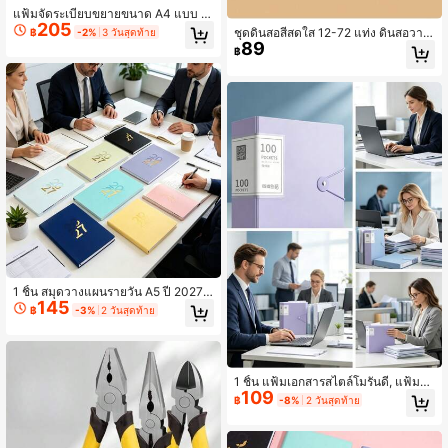
แฟ้มจัดระเบียบขยายขนาด A4 แบบ 1
205
3 ช่อง พับแบบแอคคอร์เดียน ความจุข
ชุดดินสอสีสดใส 12-72 แท่ง ดินสอวาด
฿
-2%
3 วันสุดท้าย
นาดใหญ่ วัสดุ PP ทนทาน มีหลายสีให้เ
89
ภาพแกนอ่อน สำหรับวาดเส้นและระบา
฿
ลือก พื้นผิวสีไล่เฉดชมพู-ม่วง กึ่งโปร่งใส
ยสี เหมาะสำหรับโรงเรียน สมุดระบายสี
แบบด้าน ฝาหน้าปั๊มนูนคำว่า "STORA
ผู้ใหญ่ และการวาดภาพ อุปกรณ์กลับเข้
GE" ภาษาอังกฤษ พร้อมดีไซน์ล็อกกระดุ
าเรียนและของขวัญ
มแป๊ก ตกแต่งด้วยคำคมภาษาอังกฤษสี
อ่อน สไตล์สดใสและหรูหรา ด้านบนมีหู
หิ้วในตัวสำหรับพกพาเอกสารได้สะดวก
เหมาะสำหรับนักเรียนใช้เก็บกระดาษข้อ
สอบ พนักงานออฟฟิศใช้จัดระเบียบใบเ
สร็จ/สัญญา และเอกสารอื่นๆ ดีไซน์ภาย
ในหลายช่องช่วยให้จัดเก็บเอกสารแยก
หมวดหมู่ได้
1 ชิ้น สมุดวางแผนรายวัน A5 ปี 2027,
145
สมุดวางแผนรายวัน 365 วัน, มีเวอร์ชัน
฿
-3%
2 วันสุดท้าย
หน้าในภาษาอังกฤษและภาษาสเปน, ส
มุดบันทึกการจัดการเวลา, ปกหนังเทียม
คุณภาพสูง 312 หน้า, ดีไซน์หลายสี, รูป
แบบรายเดือนและรายสัปดาห์, เหมาะ
สำหรับการจัดการเวลาและการติดตามเ
1 ชิ้น แฟ้มเอกสารสไตล์โมรันดี, แฟ้มใส่
ป้าหมาย, เหมาะสำหรับบันทึกนักเรียน,
109
เอกสารแบบใส, แฟ้มแบบมีกระดุมปิด,
฿
-8%
2 วันสุดท้าย
การวางแผนสำนักงานธุรกิจ และการวา
กล่องเก็บของหลายสี, แฟ้มจัดระเบียบก
งแผนการเดินทาง
ระดาษหลวมหลายขนาด, 30/40/60/1
00 หน้า, แฟ้มใส่เอกสารหลายชั้น A4,