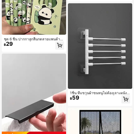
สำนักงาน กลับไปโรงเรียน
ชุด 6 ชิ้น ปากกาลูกลื่นกดลายแพนด้าแ
29
ละไผ่ น่ารักและมีสไตล์ ดีไซน์มินิมอล ท
฿
นทาน เหมาะสำหรับเด็กผู้หญิง หมึกสี
ดำ กลับไปโรงเรียน
1ชิ้น ที่แขวนผ้าขนหนูไม่ต้องเจาะผนัง ส
59
แตนเลส, ชั้นวางของในห้องน้ำ หมุนได้
฿
แขวนพับได้