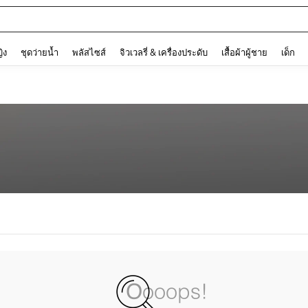
and down arrow keys to navigate search การค้นหาล่าสุด and ค้นหา. Press Enter to
ญิง
ชุดว่ายน้ำ
พลัสไซส์
จิวเวลรี่ & เครื่องประดับ
เสื้อผ้าผู้ชาย
เด็ก