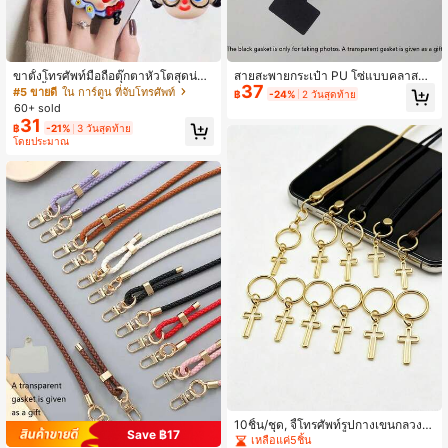
ขาตั้งโทรศัพท์มือถือตุ๊กตาหัวโตสุดน่ารั
สายสะพายกระเป๋า PU โซ่แบบคลาสสิก
37
ก ขาตั้งแบบแหวนพกพา DIY ทำมือ สไ
ขายดี อุปกรณ์เสริมกระเป๋าสำหรับฤดูร้อ
#5 ขายดี
ใน การ์ตูน ที่จับโทรศัพท์
฿
-24%
2 วันสุดท้าย
ตล์ 3D Ins สำหรับเด็กผู้หญิง ใช้ได้กับ i
น สายสะพายไหล่ DIY สายคล้องโทรศัพ
60+ sold
Phone, โทรศัพท์ Android ของขวัญวันเ
ท์ โซ่โทรศัพท์ (ไม่มีลูกปัดสี มีลูกปัดใส)
31
฿
-21%
3 วันสุดท้าย
กิด ครอบครัว และเพื่อน ขาตั้งโทรศัพท์
โดยประมาณ
แบบดึง-ดัน ที่วางโทรศัพท์ อุปกรณ์เสริ
มโทรศัพท์
10ชิ้น/ชุด, จี้โทรศัพท์รูปกางเขนกลวง, เ
Save ฿17
ส้นผ่านศูนย์กลางภายนอก 20 มม., พวง
เหลือแค่5ชิ้น