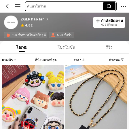
ค้นหาในร้าน
ZQLP hao lan
กำลังติดตาม
622 ผู้ติดตาม
4.82
19K ชิ้นที่ขายไปเมื่อเร็วๆ นี้
5.2K ซื้อซ้ำ
ไอเทม
โปรโมชั่น
รีวิว
แนะนำ
ที่นิยมมากที่สุด
ราคา
ตัวกรอง