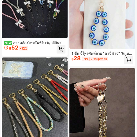
สายคล้องโทรศัพท์โบว์มุกสีสันสด
NEW
52
ใสเงางาม สไตล์หรูหราน่ารัก แบบสาย
฿
-12%
ข้อมือสั้นพร้อมโซ่เชือกคล้องโทรศัพท์ แ
1 ชิ้น จี้โทรศัพท์ลาย "ตาปีศาจ" วินเทจ
ฟชั่น สายโซ่สำรองกันหาย
28
จับคู่กับจี้โทรศัพท์เรซินเคลือบสามชั้น ส
฿
-3%
2 วันสุดท้าย
ามารถใช้เป็นจี้กระเป๋า พวงกุญแจ เหมา
ะสำหรับการตกแต่งประจำวัน ยังสามาร
ถเป็นของขวัญสำหรับครอบครัว เพื่อน ค
รู นักเรียน เพื่อนร่วมชั้น หรือเป็นของขวั
ญคริสต์มาส อุปกรณ์รถยนต์ จี้กระเป๋า