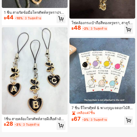
1 ชิ้น สายรัดข้อมือโทรศัพท์หรูหราประดั
44
บเพชรเทียม พร้อมหัวเข็มขัดรูปหัวใจโล
฿
-10%
3 วันสุดท้าย
หะ, พวงกุญแจเพชรประกายประณีต, โซ่
โซ่คล้องกระเป๋าถือสีทองหรูหรา, สายรัด
ประดับกระเป๋าแฟชั่นสำหรับผู้หญิง
48
ข้อมือ, เคสโทรศัพท์, พวงกุญแจรถ, จี้ห้อ
฿
-2%
3 วันสุดท้าย
ยกระเป๋า เข้ากันได้กับ Android และสม
าร์ทโฟนส่วนใหญ่, ของขวัญสำหรับแม่,
ครอบครัว, เพื่อน, วันเกิด, โซ่คล้องโทรศั
พท์สำหรับวันหยุด
7 ชิ้น จี้โทรศัพท์ & พวงกุญแจดอกไม้สีสั
นสดใสหน้ายิ้มมีความสุข เหมาะสำหรับ
เหลือแค่7ชิ้น
ใครก็ตามที่ต้องการแสดงความขอบคุณ
67
1ชิ้น สายคล้องโทรศัพท์ลายผีเสื้อตัวอัก
฿
-3%
3 วันสุดท้าย
ของขวัญเล็กๆ ที่ใช้ได้ทั่วไป เหมาะสำห
28
ษร 26 ตัวสีดำและทองสไตล์มินิมอล, ขอ
฿
-3%
3 วันสุดท้าย
รับวันหยุด ของขวัญขอบคุณ พวงกุญแจ
งขวัญคู่รักส่วนบุคคลที่หรูหรา
ห้องเรียน วันขอบคุณพระเจ้า วันรับปริญ
ญา วันแม่ และวันพ่อ สัปดาห์ชื่นชมครู