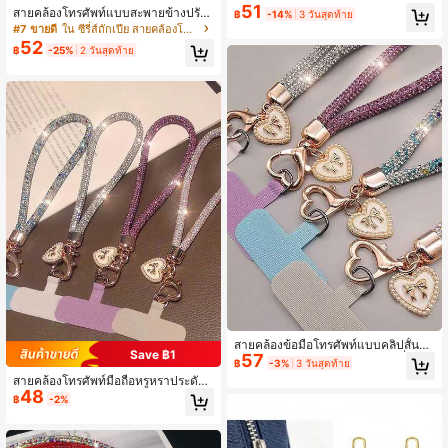
กุญแจลวดโลหะกลม, พวงกุญแจไม่มีโซ
51
สายคล้องโทรศัพท์แบบสะพายข้างปรับ
฿
-14%
3 วันสุดท้าย
่, ของขวัญฮาโลวีน, ของที่ระลึก, อุปกรณ์
ได้ ลายถักหนังเชือก พร้อมโซ่ อเนกประ
#7 ขายดี
ใน ซีรี่ส์ถักเปีย สายคล้องโทรศัพท์มือถือ
เสริมรถยนต์, จี้กระเป๋า, สไตล์โรงเรียน,
สงค์ พร้อมที่ใส่บัตรใส
52
น่ารัก, สไตล์โกธิค, สไตล์ Y2K
฿
-25%
2 วันสุดท้าย
สายคล้องข้อมือโทรศัพท์แบบคลิปสั้นหรู
Save ฿1
57
หรา เงา ลายหัวใจโบว์ กว้าง แฟชั่น ป้อ
฿
-3%
3 วันสุดท้าย
งกันการสูญหาย สำหรับใช้กลางแจ้ง พร้
สายคล้องโทรศัพท์มือถือหรูหราประดับ
อมสายคล้องกระเป๋าและกุญแจ
48
พลอยเทียม, อุปกรณ์สายคล้องข้อมือ, สร้
฿
-2%
อยข้อมือจี้ผีเสื้อและหัวใจสั้นเก๋