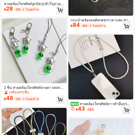
สายคล้องโทรศัพท์ลูกปัดรูปหัวใจลายเจ้
28
าหญิงเงือก สำหรับเคสโทรศัพท์ จี้ตกแต่
฿
-3%
2 วันสุดท้าย
งแฟชั่น Ins แบบคล้องข้อมือ DIY โซ่ตก
แต่ง สายคล้องกล้อง CCD จี้สายคล้อง
กระเป๋าคล้องคอติดเพชรราคาแพง สาย
พวงกุญแจตกแต่ง
84
คล้องโทรศัพท์ข้ามกาย ยาว สามารถนำ
฿
-6%
3 วันสุดท้าย
ไปใช้เป็นที่แขวนไหล่หรือเป้ได้ เชือกตก
แต่งกระเป๋าตัวโทรศัพท์
2 ชิ้น สายคล้องโทรศัพท์ลายดาวตลกที่
ทำด้วยมือแบบส่วนตัวใหม่, สายคล้องโ
เหลือแค่10ชิ้น
ทรศัพท์เอเลี่ยนใส, พวงกุญแจ, จี้กระเป๋
48
฿
-2%
3 วันสุดท้าย
า, อุปกรณ์ของขวัญ, จี้ขนาดเล็ก
สายคล้องโทรศัพท์ยาวทำมือประ
NEW
43
ดับลูกปัดมุกเทียม สายสะพายกระเป่โซ่มุ
฿
-12%
ก สายสะพายไหล่ อเนกประสงค์ สายโซ่
กันหายแบบเปลี่ยนได้