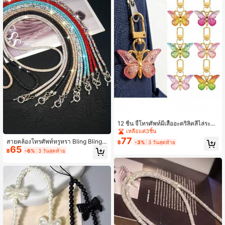
12 ชิ้น จี้โทรศัพท์ผีเสื้ออะคริลิคสีไล่ระดั
บสร้างสรรค์ พวงกุญแจคู่รักส่วนบุคคล
เหลือแค่3ชิ้น
อุปกรณ์เสริมหูฟัง ของขวัญวันหยุด อุปก
77
สายคล้องโทรศัพท์หรูหรา Bling Bling สี
฿
-3%
3 วันสุดท้าย
รณ์ป้องกันการสูญหายกลางแจ้ง
65
เงิน พลอยเทียม Lanyard สายสะพายยา
฿
-6%
3 วันสุดท้าย
ว กระเป๋าถือโซ่แฟชั่นระดับไฮเอนด์ ขอ
งขวัญฤดูใบไม้ผลิ วันครบรอบ งานแต่ง
งาน ปาร์ตี้