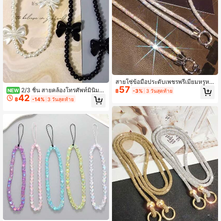
สายโซ่ข้อมือประดับเพชรพรีเมียมหรูหร
57
า ใช้เป็นสายห้อยโทรศัพท์หรือสายรัดข้
2/3 ชิ้น สายคล้องโทรศัพท์มินิมอ
NEW
฿
-3%
3 วันสุดท้าย
อมือได้หลากหลายฟังก์ชัน ทนทานกันต
42
ลน่ารัก ดอกไม้โบว์ไข่มุกเทียมทำมือ ลูก
฿
-14%
3 วันสุดท้าย
ก มีคลิปโลหะ
ปัด สายคล้องกระเป๋าอเนกประสงค์ใช้ไ
ด้ทุกวัน