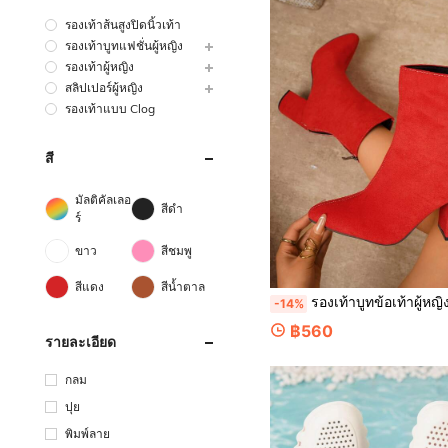
รองเท้าส้นสูงปิดนิ้วเท้า
รองเท้าบูทแฟชั่นผู้หญิง
รองเท้าผู้หญิง
สลิปเปอร์ผู้หญิง
รองเท้าแบบ Clog
สี
มัลติคัลเลอ
สีดำ
ร์
ขาว
สีชมพู
สีแดง
สีน้ำตาล
รองเท้าบูทข้อเท้าผู้หญิง หนังกลับ ซิปหลัง ส้นหนา ปลายแหลม รองเท้าแต่งงานที่หรูหรา รองเท้าบูทข้
-14%
฿560
รายละเอียด
กลม
ปุย
พิมพ์ลาย