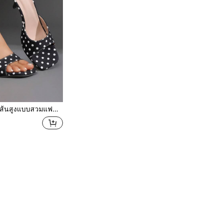
เข็มสำหรับวันหยุดพักผ่อนแบบลำลอง, รองเท้าแตะแบบสวมหัวเหลี่ยมลายจุดกลางแจ้งที่ใส่สบาย