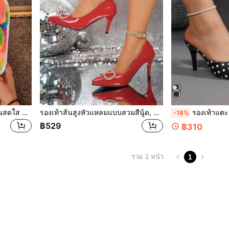
รองเท้าใส่ในบ้านพื้นหนา สีสันสดใส สายคู่ นุ่มฟู สำหรับผู้หญิง กันลื่น แบบสบาย
รองเท้าส้นสูงหัวแหลมแบบสวมสีนู้ด, รองเท้าส้นเข็มประดับหัวเข็มขัดสี่เหลี่ยมเพชร, เหมาะสำหรับงานแต่งงาน, ทำงาน, เดินทาง, ออกเดท, ปาร์ตี้
รองเท้าแตะส้นสูงแบบสวมแฟชั่นสำหรับผู้หญิง, รองเท้าแตะส้น
-18%
฿529
฿310
1
รวม 1 หน้า