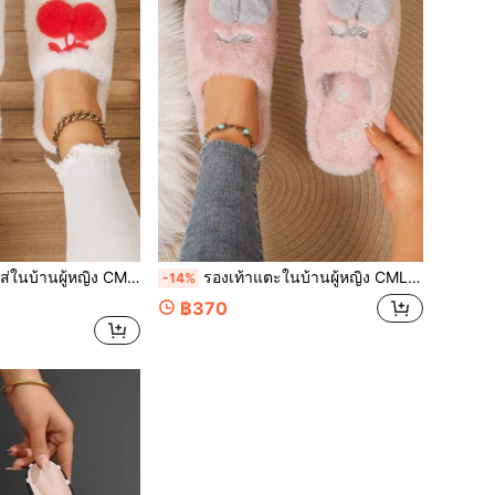
 เปิดนิ้วเท้า ปักลายการ์ตูนเชอร์รี่ แบบสวม ขนฟู
รองเท้าแตะในบ้านผู้หญิง CMLM, รองเท้าแตะลำลองอุ่นปิดปลายเท้าสำหรับเด็กผู้หญิง, รองเท้าแตะสำหรับงานเลี้ยงแต่งงาน, แบบสวมพื้นแบน, รองเท้าแตะในบ้านพื้นนุ่มปักลายขนฟู
-14%
฿370