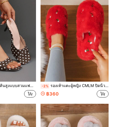
เข็มสำหรับวันหยุดพักผ่อนแบบลำลอง, รองเท้าแตะแบบสวมหัวเหลี่ยมลายจุดกลางแจ้งที่ใส่สบาย
รองเท้าแตะผู้หญิง CMLM ปิดนิ้วเท้า อุ่น สำหรับงานแต่งงานและเทศกาล แบบสวม พื้นแบน ปักลาย พื้นนุ่ม ขนฟู สำหรับใส่ในบ้าน
-2%
฿360