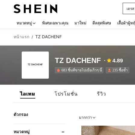
เดรส
Use up 
หมวดหมู่
พิเศษเฉพาะคุณ
มาใหม่
ดีลสุดพิเศษ
เสื้อผ้าผู้ห
หน้าแรก
TZ DACHENF
/
TZ DACHENF
4.89
683 ชิ้นที่ขายไปเมื่อเร็วๆ นี้
235 ซื้อซ้ำ
ไอเทม
โปรโมชั่น
รีวิว
ตัวกรอง
มากกว่า
หมวดหมู่