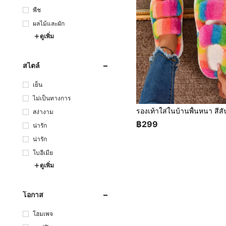
พืช
ผลไม้และผัก
ดูเพิ่ม
สไตล์
เย็น
ไม่เป็นทางการ
สง่างาม
฿299
น่ารัก
น่ารัก
โบฮีเมีย
ดูเพิ่ม
โอกาส
โฮมเพจ