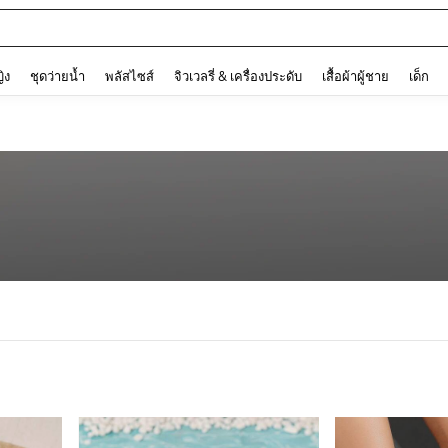
and down arrow keys to navigate search การค้นหาล่าสุด and ค้นหา. Press Enter to
ญิง
ชุดว่ายน้ำ
พลัสไซส์
จิวเวลรี่ & เครื่องประดับ
เสื้อผ้าผู้ชาย
เด็ก