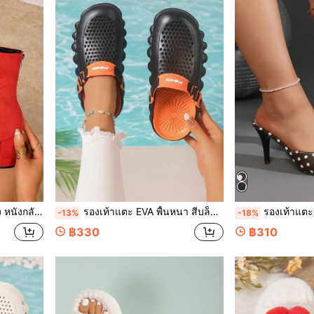
อเท้าสำหรับเพื่อนเจ้าสาวที่หลากหลาย
รองเท้าแตะ EVA พื้นหนา สีบล็อกน้ำหนักเบา CMLM สำหรับผู้ชายและผู้หญิง ไซส์ใหญ่ ฤดูร้อน แบบปิดนิ้วเท้า สายรัดส้นปรับได้ รองเท้าแตะชายหาดกีฬา
รองเท้าแตะส้นสูงแบบสวมแฟชั่นสำหรับผู้หญิง, รองเท้าแตะส้น
-13%
-18%
฿330
฿310