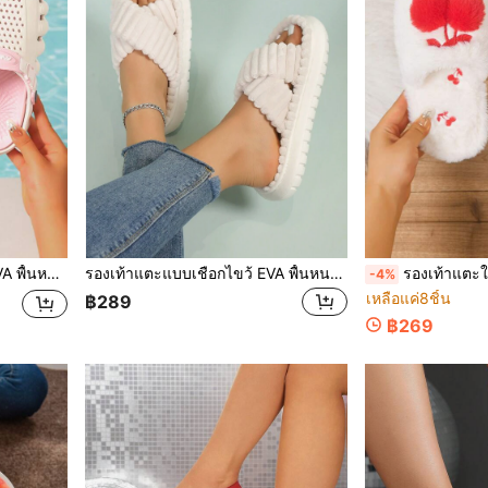
ัดส้นปรับได้ รองเท้าแตะสปอร์ตชายหาด
รองเท้าแตะแบบเชือกไขว้ EVA พื้นหนา ใหม่ปี 2025, รองเท้าแตะลายขวางน่ารักสำหรับใส่ในบ้านผู้หญิง
รองเท้าแตะใส่ในบ้านผู้หญิง CMLM
-4%
เหลือแค่8ชิ้น
฿289
฿269