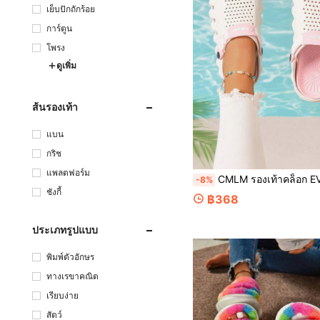
เย็บปักถักร้อย
การ์ตูน
โพรง
ดูเพิ่ม
ส้นรองเท้า
แบน
กริช
แพลตฟอร์ม
CMLM รองเท้าคล็อก EVA พื้นหนา น้ำหนักเบา ลายคัลเลอร์บล็อก สำหรับผู้หญิง ไซส์ใหญ่ ฤดูร้อน หัวปิด แบบสวม พร้อมสายร
-8%
ชังกี้
฿368
ประเภทรูปแบบ
พิมพ์ตัวอักษร
ทางเรขาคณิต
เรียบง่าย
สัตว์