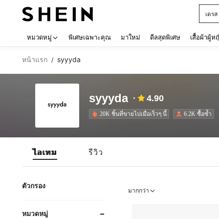
เดรส
Use up 
หมวดหมู่
พิเศษเฉพาะคุณ
มาใหม่
ดีลสุดพิเศษ
เสื้อผ้าผู้ห
หน้าแรก
syyyda
/
syyyda
4.90
20K ชิ้นที่ขายไปเมื่อเร็วๆ นี้
6.2K ซื้อซ้ำ
ไอเทม
รีวิว
ตัวกรอง
มากกว่า
หมวดหมู่