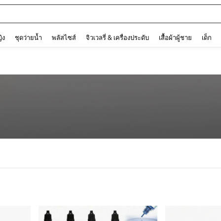
and down arrow keys to navigate search การค้นหาล่าสุด and ค้นหา. Press Enter to
ญิง
ชุดว่ายน้ำ
พลัสไซส์
จิวเวลรี่ & เครื่องประดับ
เสื้อผ้าผู้ชาย
เด็ก