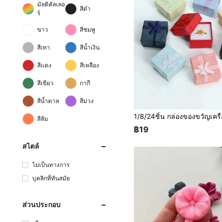
มัลติคัลเลอ
สีดำ
ร์
ขาว
สีชมพู
สีเทา
สีน้ำเงิน
สีแดง
สีเหลือง
สีเขียว
กากี
สีน้ำตาล
สีม่วง
สีส้ม
฿19
สไตล์
ไม่เป็นทางการ
บุคลิกที่ทันสมัย
ส่วนประกอบ