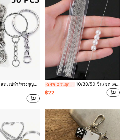
50 ชิ้น พวงกุญแจโลหะเปล่า/พวงกุญแจปั๊ม (คละแบบ), อุปกรณ์เสริมที่ใส่กุญแจแบบถอดได้
10/30/50 ชิ้น/ชุด เครื่องมือเครื่องประดับสแตนเลส, เข็มพันลูกปัดแบบง่ายสำหรับงานฝีมือ
-24%
2 วันสุดท้าย
฿22