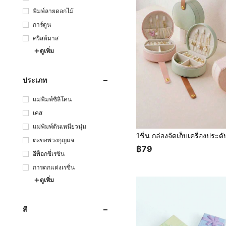
พิมพ์ลายดอกไม้
การ์ตูน
คริสต์มาส
ดูเพิ่ม
ประเภท
แม่พิมพ์ซิลิโคน
เคส
แม่พิมพ์ดินเหนียวนุ่ม
ตะขอพวงกุญแจ
฿79
อีพ็อกซี่เรซิน
การตกแต่งเรซิ่น
ดูเพิ่ม
สี