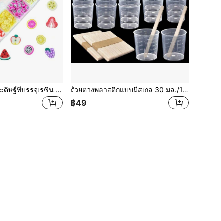
1กล่อง ชิ้นผลไม้ประดิษฐ์ที่บรรจุเรซิน ตกแต่งด้วยมะนาว สตรอเบอร์รี่ ส้ม แท่งพอลิเมอร์เคลย์สำหรับแม่พิมพ์เรซิน ซิลิโคน วัสดุเติมสำหรับเครื่องประดับจี้ ถ้วยเรซิน เครื่องเติมเล็บศิลปะ เหนียวออน
ถ้วยตวงพลาสติกแบบมีสเกล 30 มล./1 ออนซ์, ถ้วยผสมอีพ็อกซี่ใส 5/10/20 ชิ้น พร้อมแท่งคนไม้ 5/10/20 ชิ้น สำหรับเรซิ่น, อีพ็อกซี่, สีย้อม, สีผสม (5+5,10+10,20+20,50+50)
฿49