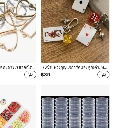
10ชิ้น/แพ็ค กรอบโลหะลายเรขาคณิตโปร่งแสง Bezel สำหรับหล่อ Resin UV สำหรับการทำเครื่องประดับดีไอวาย สร้อยคอ จี้ ต่างหู
1/3ชิ้น พวงกุญแจการ์ดและลูกเต๋า, พร้อมจี้รูปดาว, โพดำ, ข้าวหลามตัด, คลับ โลหะผสม พวงกุญแจ, พวงกุญแจตกแต่ง, สามารถแขวนบนกระเป๋า, เครื่องประดับธีมการ์ตูนตัวเลข, พวงกุญแจรถยนต์, จี้ห้อย, สายคล้องโทรศัพท์, เครื่องประดับแขวนรถยนต์, พวงกุญแจ
฿39