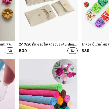
2ชิ้น แม่พิมพ์ดอกไม้ซิลิโคน แม่พิมพ์ดอกไม้และดอกกุหลาบสำหรับทำ ต่างหู จี้ ดิน Polymer ชิ้นงานประดิษฐ์ ดิน Polymer
2/10/20ชิ้น ซองใส่เครื่องประดับ ปลอกเทียมสีขาว เงิน ชมพู ดำ ด้วยกระดุมกดปิด - กระเป๋าของขวัญหรูหรา สำหรับต่างหู สร้อยคอ กำไล และแหวน - เหมาะสำหรับการจัดเก็บและบรรจุภัณฑ์
฿39
฿39