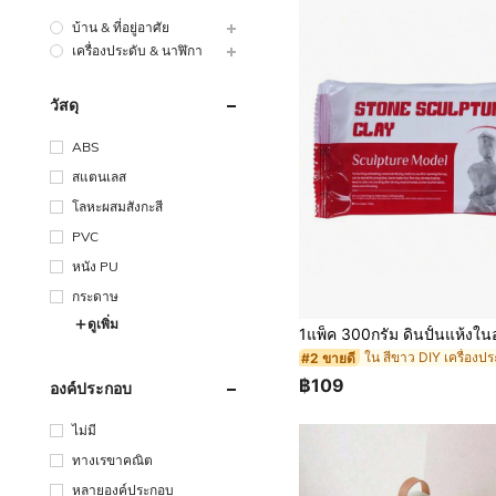
บ้าน & ที่อยู่อาศัย
เครื่องประดับ & นาฬิกา
วัสดุ
ABS
สแตนเลส
โลหะผสมสังกะสี
PVC
หนัง PU
กระดาษ
ดูเพิ่ม
#2 ขายดี
฿109
องค์ประกอบ
ไม่มี
ทางเรขาคณิต
หลายองค์ประกอบ