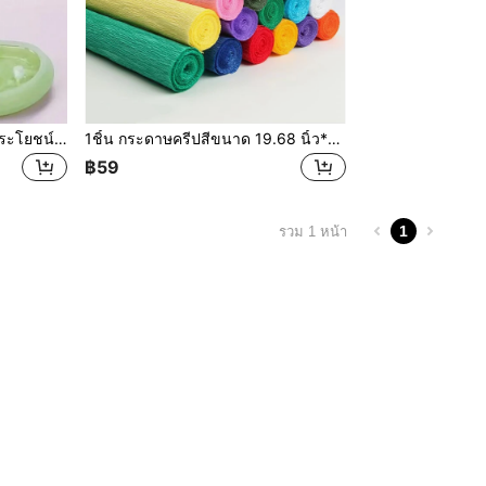
1 ชิ้น แปรงซิลิโคนนุ่มหลายประโยชน์สำหรับการเพ้นท์เรซิน - เหมาะสำหรับการหล่อเรซินDIY การผสมกาว และการทำความสะอาดง่าย, พายผสมสำหรับการทำงานเรซิน DIY
1ชิ้น กระดาษครีปสีขนาด 19.68 นิ้ว*98.42 นิ้ว กระดาษครีปยับ กระดาษสำหรับงานฝีมือดอกไม้ตกแต่ง ของขวัญห่อ งานวาเลนไทน์
฿59
1
รวม 1 หน้า