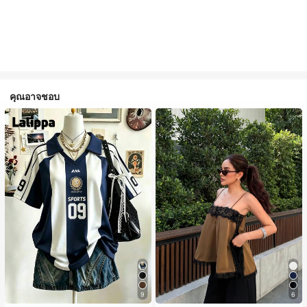
คุณอาจชอบ
9
6
#1 ขายดี
ใน สีกากี เสื้อสตรี เสื้อเบลาส์ & Tee