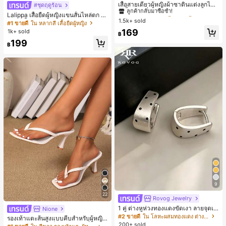
ลูกค้ากลับมาซื้อซ้ำ!
เสื้อสายเดี่ยวผู้หญิงผ้าซาตินแต่งลูกไม้
#ชุดฤดูร้อน
- เสื้อสายเดี่ยวฤดูร้อนสีคากีมีรอยผ่าด้า
#1 ขายดี
#1 ขายดี
ใน สีกากี เสื้อสตรี เสื้อเบลาส์ & Tee
ใน สีกากี เสื้อสตรี เสื้อเบลาส์ & Tee
Lalippa เสื้อยืดผู้หญิงแขนสั้นไหล่ตก ค
นข้างที่น่าดึงดูดแบบสบายๆ
1.5k+ sold
ลูกค้ากลับมาซื้อซ้ำ!
ลูกค้ากลับมาซื้อซ้ำ!
อวีปกเสื้อ ลายพิมพ์ดิจิทัลลายทาง สไตล์
#1 ขายดี
ใน หลากสี เสื้อยืดผู้หญิง
สปอร์ตแฟชั่นมินิมอล ของขวัญสำหรับเ
#1 ขายดี
ใน สีกากี เสื้อสตรี เสื้อเบลาส์ & Tee
169
1k+ sold
฿
พื่อน
ลูกค้ากลับมาซื้อซ้ำ!
199
฿
9
22
Rovog Jewelry
1 คู่ ต่างหูห่วงทองแดงขัดเงา ลายจุดเร
Nione
ขาคณิตสไตล์มินิมอล เหมาะสำหรับสว
#2 ขายดี
ใน โลหะผสมทองแดง ต่างหูผู้หญิง
รองเท้าแตะส้นสูงแบบคีบสำหรับผู้หญิง
มใส่ประจำวันแบบสบายๆ สำหรับผู้หญิง
200+ sold
สไตล์คลาสสิก สีบล็อก สไตล์แฟรี่ฤดูร้อ