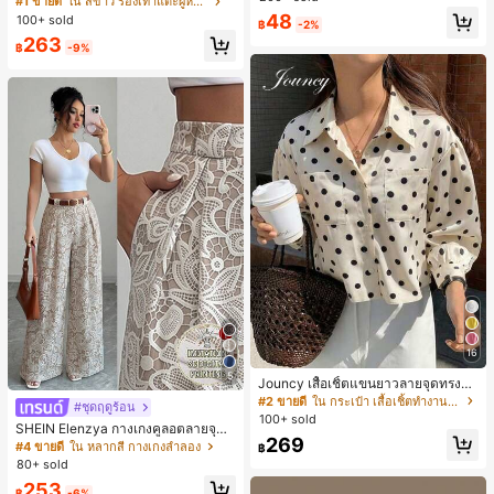
#1 ขายดี
ใน สีขาว รองเท้าแตะผู้หญิง
น ส้นเข็ม รองเท้าแตะแบบคีบ รองเท้าแ
48
100+ sold
฿
-2%
ตะชายหาดแฟชั่นสายไขว้ รองเท้าผู้ห
263
ญิง สำหรับออฟฟิศ บ้าน กลางแจ้ง ดีไซ
฿
-9%
น์หัวเหลี่ยม ชิคและหรูหรา สำหรับเดทไ
นท์
16
5
Jouncy เสื้อเชิ้ตแขนยาวลายจุดทรงหล
วมสำหรับผู้หญิง
#2 ขายดี
ใน กระเป๋า เสื้อเชิ้ตทำงานมีกระเป๋า
#ชุดฤดูร้อน
100+ sold
SHEIN Elenzya กางเกงคูลอตลายจุดเ
269
อวสูงแบบใหม่สำหรับฤดูใบไม้ผลิ/ฤดูร้อ
#4 ขายดี
ใน หลากสี กางเกงลำลอง
฿
น, สไตล์หรูหราเหมาะสำหรับใส่ในชีวิต
80+ sold
ประจำวันและทำงาน, ให้ความรู้สึกวินเ
253
ทจสำหรับฤดูรับปริญญา, เทศกาลดนตร
฿
-6%