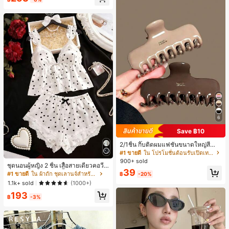
ี, การแข่งม้าดาร์บี้, วันประกาศอิสรภาพ
6
Save ฿10
2/1ชิ้น กิ๊บติดผมแฟชั่นขนาดใหญ่สีน้ำ
ตาลชานมสำหรับผู้หญิง เหมาะสำหรับก
#1 ขายดี
ใน โปรโมชั่นต้อนรับเปิดเทอม เครื่องประดับผมผู้หญิง
ารอาบน้ำ ล้างหน้า และจัดแต่งทรงผม
900+ sold
ชุดนอนผู้หญิง 2 ชิ้น เสื้อสายเดี่ยวคอวีลู
39
กไม้ พร้อมกางเกงขาสั้นแต่งลูกไม้ แต่ง
#1 ขายดี
ใน ผ้าถัก ชุดเลานจ์สำหรับผู้หญิง
฿
-20%
โบว์ที่เอว ชุดลำลองผู้หญิงนุ่มสบายน่ารั
1.1k+ sold
(1000+)
ก สไตล์เอสเธติก
193
฿
-3%