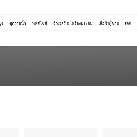
and down arrow keys to navigate search การค้นหาล่าสุด and ค้นหา. Press Enter to
ญิง
ชุดว่ายน้ำ
พลัสไซส์
จิวเวลรี่ & เครื่องประดับ
เสื้อผ้าผู้ชาย
เด็ก