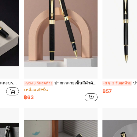
รับมืออาชีพ / เหมาะสำหรับการเซ็นสัญญาธุรกิจ
ปากกาลายเซ็นสีดำด้านระดับไฮเอนด์/ปากกาลูกลื่นเขียนลื่นสบายมือ/สำหรับนักธุรกิจ ผู้หญิง มืออาชีพ และของขวัญองค์กร/ปากกาผู้บริหารหรูหรา/สำหรับใช้ในสำนักงาน บ้าน และโรงเรียน/ไส้ปากกาเปลี่ยนได้
ปากกาโรลเลอร์บอลโลหะส
-9%
3 วันสุดท้าย
-3%
3 วันสุดท้าย
เหลือแค่9ชิ้น
฿57
฿63