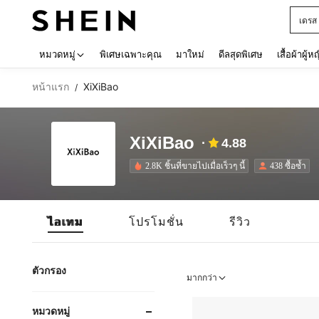
เดรส
Use up 
หมวดหมู่
พิเศษเฉพาะคุณ
มาใหม่
ดีลสุดพิเศษ
เสื้อผ้าผู้ห
หน้าแรก
XiXiBao
/
XiXiBao
4.88
2.8K ชิ้นที่ขายไปเมื่อเร็วๆ นี้
438 ซื้อซ้ำ
ไอเทม
โปรโมชั่น
รีวิว
ตัวกรอง
มากกว่า
หมวดหมู่