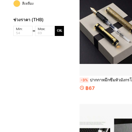
สีเหลือง
ช่วงราคา (THB)
Min:
Max:
OK
ปากกาหมึกซึมหัวมังกรโลหะบรอนซ์สไตล์โบราณ 1 ด้าม / ปากกาคัดลายมือหัวเข็มสไตล์จีนวินเทจ (รวมตลับหมึกและตัวแปลง) / ของขวัญธุรกิจที่เหมาะสมสำห
-3%
฿67