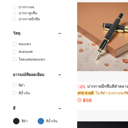
ปากกาเจล
ปากกาลูกลื่น
ปากกาหมึกซึม
วัสดุ
ทองแดง
สแตนเลส
โลหะผสมทองแดง
อารมณ์ที่ยอดเยี่ยม
สีดำ
ปากกาหมึกซึมสีดำคลาสสิกพร้อมก๊อกน้ำ/ฝึกเขียนพู่กัน/สองวิธีการใช้งาน: ดูดหมึกหรือตลับหมึก/เหมาะสำหรับปากกาเซ็นสำนักงานธุรกิจและปากกาฝ
-2%
ใน สีดำ ปากกาและรีฟ
สีน้ำเงิน
#10 ขายดี
฿58
สี
สีดำ
สีน้ำเงิน