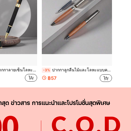
่น เขียนลื่น ผิวเคลือบแล็กเกอร์ลายย่น ปากกาของขวัญธุรกิจ ปากกาผู้บริหารระดับไฮเอนด์สำหรับผู้ชายและผู้หญิง ปากกาฝึกเขียนอักษรศิลป์สำหรับนักเรียน แบบเติมไส้ได้ กลับเข้าเรียน
ปากกาลูกลื่นไม้และโลหะแบบคลาสสิก – ปากกาเซ็นชื่อธุรกิจไม้ธรรมชาติที่เติมได้; เหมาะสำหรับใช้ในสำนักงาน, ของขวัญสำหรับครูและนักเรียน, หรือการฝึกเขียนของนักเรียน
-3%
฿57