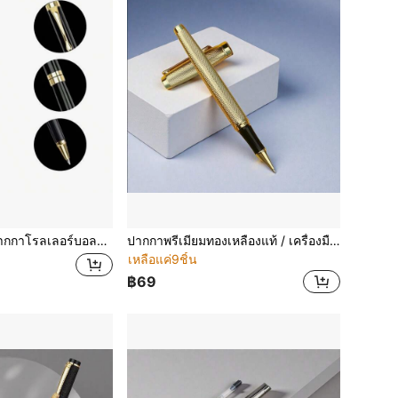
ีดำคลาสสิก / ปากกาเจลโลหะสีดำเขียนลื่น (0.5 มม. เติมหมึกได้) - ปากกาธุรกิจมินิมอล; เหมาะสำหรับสำนักงานและการศึกษา; ปากกาเซ็นชื่อที่หรูหรา; เหมาะสำหรับมืออาชีพ., กลับไปโรงเรียน
ปากกาพรีเมียมทองเหลืองแท้ / เครื่องมือเขียนแบบมินิมอล – เขียนลื่น / เหมาะสำหรับนักเรียนและโต๊ะทำงาน / ของขวัญที่ประณีตพร้อมไส้ที่เปลี่ยนได้ / ปากกาของขวัญสไตล์จีนมินิมอล., กลับไปโรงเรียน
เหลือแค่9ชิ้น
฿69