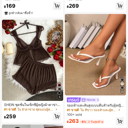
169
269
฿
฿
ลูกค้ากลับมาซื้อซ้ำ!
22
5
Nione
SHEIN ชุดชั้นในเซ็กซี่ผู้หญิงผ้าตาข่าย
รองเท้าแตะส้นสูงแบบคีบสำหรับผู้หญิง
มีโครงคัพบาง
สไตล์คลาสสิก สีบล็อก สไตล์แฟรี่ฤดูร้อ
#1 ขายดี
ใน ผ้าตาข่าย ชุดนอนผู้หญิง
#1 ขายดี
ใน สีขาว รองเท้าแตะผู้หญิง
น ส้นเข็ม รองเท้าแตะแบบคีบ รองเท้าแ
100+ sold
259
ตะชายหาดแฟชั่นสายไขว้ รองเท้าผู้ห
฿
263
ญิง สำหรับออฟฟิศ บ้าน กลางแจ้ง ดีไซ
฿
-9%
3 วันสุดท้าย
น์หัวเหลี่ยม ชิคและหรูหรา สำหรับเดทไ