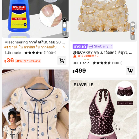
6
5
Misscheering กาวติดเล็บปลอม 20 กรั
ม แรงยึดสูง เจลสติกเกอร์เล็บนุ่ม แห้งเร็
SheCarry
#1 ขายดี
ใน บรรยากาศฤดูร้อน กระเป๋าหูหิ้วด้านบนผู้หญิง
#1 ขายดี
ใน กาวติดเล็บ กาวติดเล็บและสารยึดติด
ว เหมาะสำหรับผู้เริ่มต้นทำเล็บ ติดทนน
เกือบหมดแล้ว!
SHECARRY กระเป๋าถือสตรี, สีขาว, แฟ
1.4k+ sold
(1000+)
าน
ชั่น, สง่างาม, วันหยุด, งานปาร์ตี้
#1 ขายดี
#1 ขายดี
ใน บรรยากาศฤดูร้อน กระเป๋าหูหิ้วด้านบนผู้หญิง
ใน บรรยากาศฤดูร้อน กระเป๋าหูหิ้วด้านบนผู้หญิง
36
฿
-8%
3 วันสุดท้าย
เกือบหมดแล้ว!
เกือบหมดแล้ว!
300+ sold
(100+)
#1 ขายดี
ใน บรรยากาศฤดูร้อน กระเป๋าหูหิ้วด้านบนผู้หญิง
499
฿
เกือบหมดแล้ว!