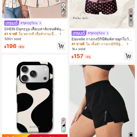
#ชุดฤดูร้อน
26
SHEIN Elenzya เสื้อเบลาส์แขนพัฟแต่
งระบายสีพื้นสีน้ำเงินสำหรับผู้หญิง, เสื้อ
#ชุดฤดูร้อน
#1 ขายดี
ใน หลากสี เสื้อทำงานเนื้อผ้านุ่ม
ครอปเข้ารูปผูกโบว์คอวีตัดกันสำหรับฤ
500+ sold
Elavelle กางเกงบิกินี่พิมพ์ลายผูกโบว์เอ
ดูร้อน
วสูงสำหรับผู้หญิง, ฤดูใบไม้ผลิ/ฤดูร้อน
#1 ขายดี
ใน เนื้อผ้า กางเกงบิกินี่ผู้หญิง
196
฿
-6%
1k+ sold
157
฿
-1%