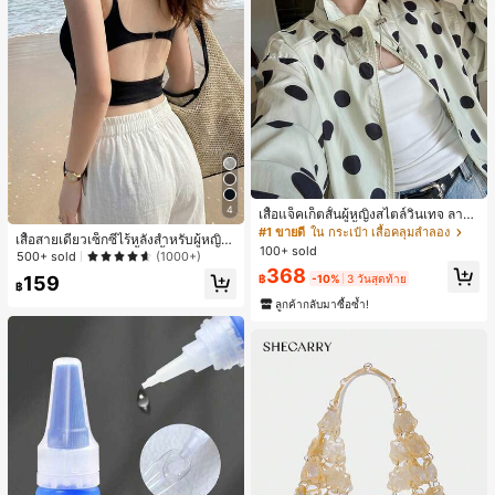
4
เสื้อแจ็คเก็ตสั้นผู้หญิงสไตล์วินเทจ ลายจุ
ดขนาดใหญ่ คอตั้ง เอวเข้ารูป แขนพอง
#1 ขายดี
ใน กระเป๋า เสื้อคลุมลำลอง
เสื้อสายเดี่ยวเซ็กซี่ไร้หลังสำหรับผู้หญิง
ทรงหลวม แฟชั่นอเนกประสงค์ สำหรับใ
100+ sold
พร้อมบราแบบมีฟองน้ำ, เสื้อกล้ามแขน
500+ sold
(1000+)
ส่ประจำวันและไปเที่ยวพักผ่อน
กุด, เสื้อลำลองสีดำสำหรับฤดูร้อน
368
159
฿
-10%
3 วันสุดท้าย
฿
ลูกค้ากลับมาซื้อซ้ำ!