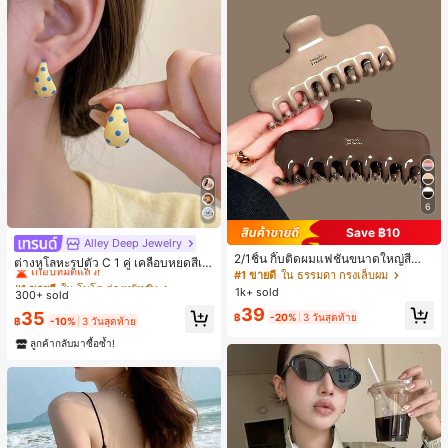
6
Save ฿10
Alley Deep Jewelry
#1 ขายดี
ใน โบโฮ ต่างหูผู้หญิง
2/1ชิ้น กิ๊บติดผมแฟชั่นขนาดใหญ่สีน้ำ
เกือบหมดแล้ว!
ต่างหูโลหะรูปตัว C 1 คู่ เคลือบหยดสีเห
ตาลชานมสำหรับผู้หญิง เหมาะสำหรับก
#1 ขายดี
ใน ธรรมดา กรงเล็บผม
ลือง ลายจุดสีน้ำเงิน สไตล์ยุโรปและอเม
#1 ขายดี
#1 ขายดี
ใน โบโฮ ต่างหูผู้หญิง
ใน โบโฮ ต่างหูผู้หญิง
ารอาบน้ำ ล้างหน้า และจัดแต่งทรงผม
ริกัน แฟชั่นส่วนตัว หวานและสง่างาม
1k+ sold
300+ sold
เกือบหมดแล้ว!
เกือบหมดแล้ว!
สำหรับผู้หญิงและเด็กหญิง สำหรับการเ
39
#1 ขายดี
ใน โบโฮ ต่างหูผู้หญิง
35
฿
-20%
3 วันสุดท้าย
ดินทาง งานแต่งงาน ปาร์ตี้ วันเกิด ของ
฿
-10%
3 วันสุดท้าย
เกือบหมดแล้ว!
ขวัญคริสต์มาส 2026
ลูกค้ากลับมาซื้อซ้ำ!