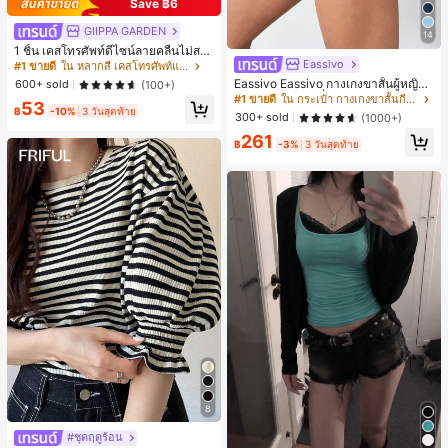
Save ฿6
GIIPPA GARDEN
14
1 ชิ้น เคสโทรศัพท์ดีไซน์ลายคลื่นไม่สม
มาตรสำหรับ Phone 17 Pro Max, เหม
Eassivo
#1 ขายดี
ใน หลากสี เคสโทรศัพท์แฟชั่น
าะสำหรับ Phone 16 Pro Max, 15 Pro
Eassivo Eassivo กางเกงขาสั้นผู้หญิงรั
600+ sold
(100+)
Max, 14 Pro Max, เคสโทรศัพท์สไตล์เ
น 2 ใน 1 ฤดูร้อนที่สบายและกางเกงขา
#1 ขายดี
ใน กระเป๋า กางเกงขาสั้นกีฬาผู้หญิง
53
กาหลีและน่าสนใจ, เข้ากันได้กับ 11/12/
สั้นพรางแสงแดด
฿
-10%
3 วันสุดท้าย
300+ sold
(1000+)
13/14/15/16 Pro Max Plus, ดีไซน์หรู
หราเหมาะสำหรับทั้งชายและหญิง, ของ
261
฿
-3%
3 วันสุดท้าย
ขวัญในอุดมคติสำหรับคริสต์มาส, วันว
าเลนไทน์, อีสเตอร์, ฤดูแต่งงานและวันเ
กิดสำหรับแฟนสาว
8
#ชุดฤดูร้อน