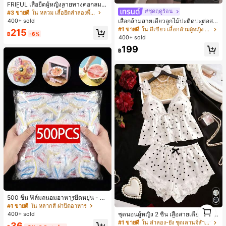
FRIFUL เสื้อยืดผู้หญิงลายทางคอกลมแ
ขนสั้นปลายแขนพับ เสื้อยืดกราฟิกฤดูร้
#ชุดฤดูร้อน
#3 ขายดี
ใน หลวม เสื้อยืดลำลองพื้นฐาน
อน
400+ sold
เสื้อกล้ามสายเดี่ยวลูกไม้ปะติดปะต่อสไ
ตล์เกาหลี, สุนทรียศาสตร์ Y2K, เสื้อผ้าส
#1 ขายดี
ใน สีเขียว เสื้อกล้ามผู้หญิง & Camis
215
฿
-6%
ตรีทแวร์ลำลองฤดูร้อน
400+ sold
199
฿
500 ชิ้น ฟิล์มถนอมอาหารยืดหยุ่น - ฝา
ครอบจานใสยืดหยุ่น, ใช้ซ้ำได้, หลากห
#1 ขายดี
ใน หลากสี ฝาปิดอาหาร
1
ลายฟังก์ชัน, ไม่มีกลิ่น, ป้องกันฝุ่น เหมา
400+ sold
ชุดนอนผู้หญิง 2 ชิ้น เสื้อสายเดี่ยวคอวีลู
1
ะสำหรับบ้าน, ร้านอาหาร, ปิกนิก - เหม
กไม้ พร้อมกางเกงขาสั้นแต่งลูกไม้ แต่ง
#1 ขายดี
ใน ลำลอง-ยัง ชุดเลานจ์สำหรับผู้หญิง
36
าะกับขนาดจานทุกขนาด, สิ่งจำเป็นสำ