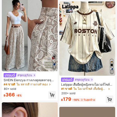
นท์
5
19
#ชุดฤดูร้อน
#ชุดฤดูร้อน
SHEIN Elenzya กางเกงคูลอตลายจุดเ
อวสูงแบบใหม่สำหรับฤดูใบไม้ผลิ/ฤดูร้อ
#4 ขายดี
ใน หลากสี กางเกงลำลอง
Lalippa เสื้อยืดผู้หญิงทรงโอเวอร์ไซส์ค
น, สไตล์หรูหราเหมาะสำหรับใส่ในชีวิต
วามยาวกลาง คอกลม ไหล่ตก ลายพิมพ์
80+ sold
#1 ขายดี
ใน โอเวอร์ไซส์ เสื้อยืดผู้หญิง
ประจำวันและทำงาน, ให้ความรู้สึกวินเ
ตัวอักษรและลายทางแนวตั้ง สไตล์แฟชั่
200+ sold
366
ทจสำหรับฤดูรับปริญญา, เทศกาลดนตร
นมินิมอล ของขวัญให้เพื่อน
฿
-6%
179
ี, การแข่งม้าดาร์บี้, วันประกาศอิสรภาพ
฿
-10%
3 วันสุดท้าย