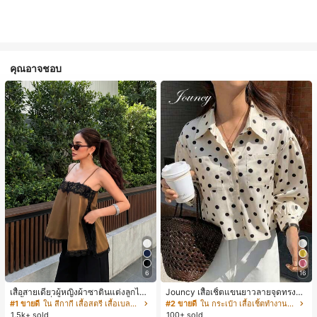
คุณอาจชอบ
6
16
เสื้อสายเดี่ยวผู้หญิงผ้าซาตินแต่งลูกไม้
Jouncy เสื้อเชิ้ตแขนยาวลายจุดทรงหล
- เสื้อสายเดี่ยวฤดูร้อนสีคากีมีรอยผ่าด้า
วมสำหรับผู้หญิง
#1 ขายดี
ใน สีกากี เสื้อสตรี เสื้อเบลาส์ & Tee
#2 ขายดี
ใน กระเป๋า เสื้อเชิ้ตทำงานมีกระเป๋า
นข้างที่น่าดึงดูดแบบสบายๆ
1.5k+ sold
100+ sold