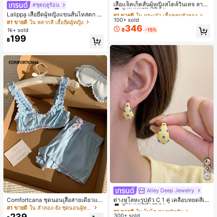
ลูกค้ากลับมาซื้อซ้ำ!
เสื้อแจ็คเก็ตสั้นผู้หญิงสไตล์วินเทจ ลายจุ
#ชุดฤดูร้อน
ดขนาดใหญ่ คอตั้ง เอวเข้ารูป แขนพอง
#1 ขายดี
#1 ขายดี
ใน กระเป๋า เสื้อคลุมลำลอง
ใน กระเป๋า เสื้อคลุมลำลอง
Lalippa เสื้อยืดผู้หญิงแขนสั้นไหล่ตก ค
ทรงหลวม แฟชั่นอเนกประสงค์ สำหรับใ
100+ sold
ลูกค้ากลับมาซื้อซ้ำ!
ลูกค้ากลับมาซื้อซ้ำ!
อวีปกเสื้อ ลายพิมพ์ดิจิทัลลายทาง สไตล์
#1 ขายดี
ใน หลากสี เสื้อยืดผู้หญิง
ส่ประจำวันและไปเที่ยวพักผ่อน
346
สปอร์ตแฟชั่นมินิมอล ของขวัญสำหรับเ
#1 ขายดี
ใน กระเป๋า เสื้อคลุมลำลอง
1k+ sold
฿
-15%
พื่อน
199
ลูกค้ากลับมาซื้อซ้ำ!
฿
Alley Deep Jewelry
#1 ขายดี
ใน โบโฮ ต่างหูผู้หญิง
ลูกค้ากลับมาซื้อซ้ำ!
Comfortcana ชุดนอนเสื้อสายเดี่ยวแต่
ต่างหูโลหะรูปตัว C 1 คู่ เคลือบหยดสีเห
งระบายและกางเกงขาสั้นสำหรับผู้หญิง
ลือง ลายจุดสีน้ำเงิน สไตล์ยุโรปและอเม
#1 ขายดี
ใน ลำลอง-ยัง ชุดนอนผู้หญิง
#1 ขายดี
#1 ขายดี
ใน โบโฮ ต่างหูผู้หญิง
ใน โบโฮ ต่างหูผู้หญิง
ริกัน แฟชั่นส่วนตัว หวานและสง่างาม
239
300+ sold
ลูกค้ากลับมาซื้อซ้ำ!
ลูกค้ากลับมาซื้อซ้ำ!