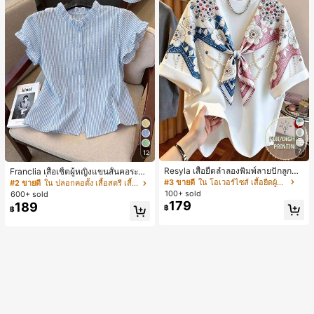
7
12
Resyla เสื้อยืดลำลองพิมพ์ลายปักลูกปัด
Franclia เสื้อเชิ้ตผู้หญิงแขนสั้นคอระบา
รูปโบว์ขนาดใหญ่สำหรับผู้หญิง
ยกระดุมเดี่ยวลายทาง
#3 ขายดี
ใน โอเวอร์ไซส์ เสื้อยืดผู้หญิง
#2 ขายดี
ใน ปลอกคอตั้ง เสื้อสตรี เสื้อเบลาส์ & Tee
100+ sold
600+ sold
179
189
฿
฿