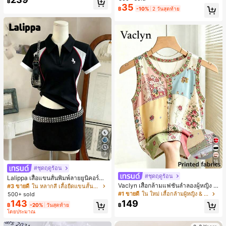
฿
สำหรับผู้หญิงและเด็กหญิง สำหรับการเ
35
#1 ขายดี
ใน โบโฮ ต่างหูผู้หญิง
฿
-10%
2 วันสุดท้าย
ดินทาง งานแต่งงาน ปาร์ตี้ วันเกิด ของ
ลูกค้ากลับมาซื้อซ้ำ!
ขวัญคริสต์มาส 2026
7
16
#ชุดฤดูร้อน
#ชุดฤดูร้อน
Lalippa เสื้อแขนสั้นพิมพ์ลายยูนิคอร์นล
ายทางสีตัดกันสำหรับผู้หญิง สไตล์วิทย
Vaclyn เสื้อกล้ามแฟชั่นลำลองผู้หญิง ล
#3 ขายดี
ใน หลากสี เสื้อยืดแขนสั้นเนื้อนุ่มสำหรับใส่ทุกวัน
าลัย
ายแพตช์เวิร์ก แขนกุด คอกลม ติดกระดุ
#1 ขายดี
ใน ใหม่ เสื้อกล้ามผู้หญิง & Camis
500+ sold
ม
143
149
฿
-20%
วันสุดท้าย
฿
โดยประมาณ