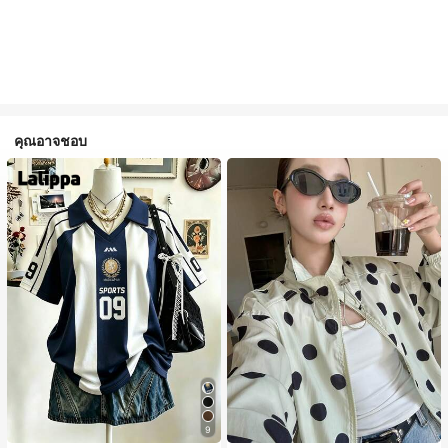
คุณอาจชอบ
9
#1 ขายดี
ใน กระเป๋า เสื้อคลุมลำลอง