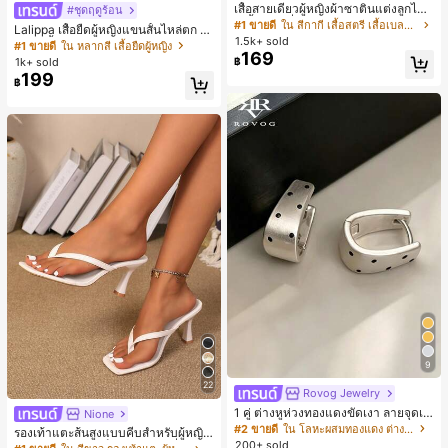
เสื้อสายเดี่ยวผู้หญิงผ้าซาตินแต่งลูกไม้
#ชุดฤดูร้อน
- เสื้อสายเดี่ยวฤดูร้อนสีคากีมีรอยผ่าด้า
#1 ขายดี
ใน สีกากี เสื้อสตรี เสื้อเบลาส์ & Tee
Lalippa เสื้อยืดผู้หญิงแขนสั้นไหล่ตก ค
นข้างที่น่าดึงดูดแบบสบายๆ
1.5k+ sold
อวีปกเสื้อ ลายพิมพ์ดิจิทัลลายทาง สไตล์
#1 ขายดี
ใน หลากสี เสื้อยืดผู้หญิง
169
สปอร์ตแฟชั่นมินิมอล ของขวัญสำหรับเ
1k+ sold
฿
พื่อน
199
฿
9
22
Rovog Jewelry
1 คู่ ต่างหูห่วงทองแดงขัดเงา ลายจุดเร
Nione
ขาคณิตสไตล์มินิมอล เหมาะสำหรับสว
#2 ขายดี
ใน โลหะผสมทองแดง ต่างหูผู้หญิง
รองเท้าแตะส้นสูงแบบคีบสำหรับผู้หญิง
มใส่ประจำวันแบบสบายๆ สำหรับผู้หญิง
200+ sold
สไตล์คลาสสิก สีบล็อก สไตล์แฟรี่ฤดูร้อ