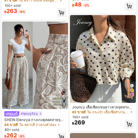
#1 ขายดี
ใน สีขาว รองเท้าแตะผู้หญิง
48
น ส้นเข็ม รองเท้าแตะแบบคีบ รองเท้าแ
100+ sold
฿
-2%
ตะชายหาดแฟชั่นสายไขว้ รองเท้าผู้ห
263
฿
-9%
ญิง สำหรับออฟฟิศ บ้าน กลางแจ้ง ดีไซ
น์หัวเหลี่ยม ชิคและหรูหรา สำหรับเดทไ
นท์
16
5
Jouncy เสื้อเชิ้ตแขนยาวลายจุดทรงหล
วมสำหรับผู้หญิง
#2 ขายดี
ใน กระเป๋า เสื้อเชิ้ตทำงานมีกระเป๋า
#ชุดฤดูร้อน
100+ sold
SHEIN Elenzya กางเกงคูลอตลายจุดเ
269
฿
อวสูงแบบใหม่สำหรับฤดูใบไม้ผลิ/ฤดูร้อ
#4 ขายดี
ใน หลากสี กางเกงลำลอง
น, สไตล์หรูหราเหมาะสำหรับใส่ในชีวิต
80+ sold
ประจำวันและทำงาน, ให้ความรู้สึกวินเ
262
฿
-6%
ทจสำหรับฤดูรับปริญญา, เทศกาลดนตร