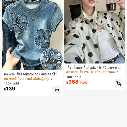
17
เสื้อแจ็คเก็ตสั้นผู้หญิงสไตล์วินเทจ ลายจุ
ดขนาดใหญ่ คอตั้ง เอวเข้ารูป แขนพอง
#1 ขายดี
ใน กระเป๋า เสื้อคลุมลำลอง
Resyla เสื้อยืดผู้หญิง ลายพิมพ์ดอกไม้สี
ทรงหลวม แฟชั่นอเนกประสงค์ สำหรับใ
100+ sold
น้ำเงินวินเทจ เสื้อสำหรับออกไปเที่ยวฤ
#5 ขายดี
ใน หลากสี เสื้อยืดผู้หญิง
ส่ประจำวันและไปเที่ยวพักผ่อน
368
ดูร้อน ดีไซน์กราฟิก สบายๆ อเนกประสง
฿
-10%
100+ sold
ค์ สวมใส่ประจำวัน กลางแจ้ง ช้อปปิ้ง ท่
139
฿
องเที่ยวกลางแจ้ง