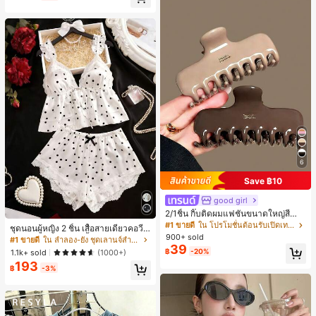
ี, การแข่งม้าดาร์บี้, วันประกาศอิสรภาพ
6
Save ฿10
good girl
2/1ชิ้น กิ๊บติดผมแฟชั่นขนาดใหญ่สีน้ำ
ตาลชานมสำหรับผู้หญิง เหมาะสำหรับก
#1 ขายดี
ใน โปรโมชั่นต้อนรับเปิดเทอม เครื่องประดับผมผู้หญิง
ชุดนอนผู้หญิง 2 ชิ้น เสื้อสายเดี่ยวคอวีลู
ารอาบน้ำ ล้างหน้า และจัดแต่งทรงผม
900+ sold
กไม้ พร้อมกางเกงขาสั้นแต่งลูกไม้ แต่ง
#1 ขายดี
ใน ลำลอง-ยัง ชุดเลานจ์สำหรับผู้หญิง
39
โบว์ที่เอว ชุดลำลองผู้หญิงนุ่มสบายน่ารั
฿
-20%
1.1k+ sold
(1000+)
ก สไตล์เอสเธติก
193
฿
-3%