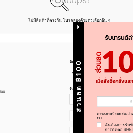
ไม่มีสินค้าที่ตรงกัน โปรดลองด้วยตัวเลือกอื่น ๆ
ส่วนลด ฿100
ติดตามเรา
ส
รับข่าวสาร SHEIN
่อย
การลงทะเบียนแสดงว่า
TH + 66
เรา
ฉันต้องการรับข
การติดต่อ SHE
TH + 66