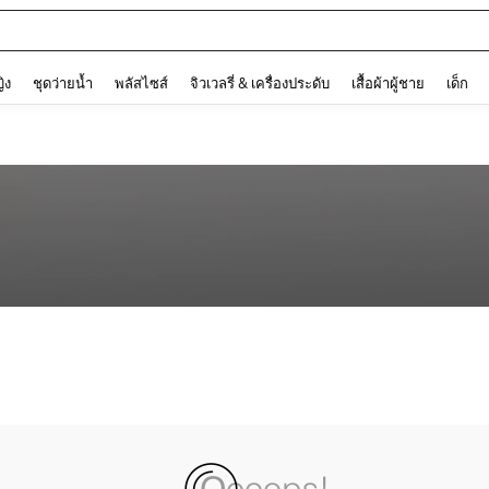
and down arrow keys to navigate search การค้นหาล่าสุด and ค้นหา. Press Enter to
ญิง
ชุดว่ายน้ำ
พลัสไซส์
จิวเวลรี่ & เครื่องประดับ
เสื้อผ้าผู้ชาย
เด็ก