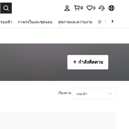
0
0
 select.
รองเท้า
กางเกงในและชุดนอน
สุขภาพและความงาม
บ้านและที่อยู่อาศัย
กำลังติดตาม
เรียงตาม