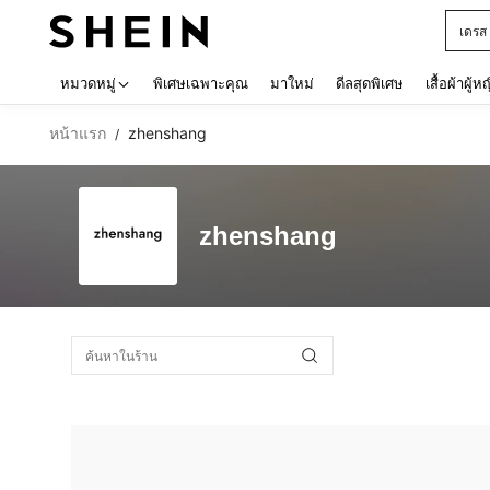
เดรส
Use up 
หมวดหมู่
พิเศษเฉพาะคุณ
มาใหม่
ดีลสุดพิเศษ
เสื้อผ้าผู้ห
หน้าแรก
zhenshang
/
zhenshang