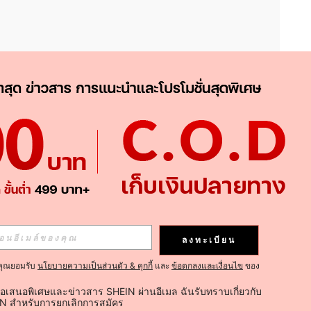
APP
ติดตามเลย
ลงทะเบียน
คุณยอมรับ
นโยบายความเป็นส่วนตัว & คุกกี้
และ
ข้อตกลงและเงื่อนไข
ของ
ติดตาม
้อเสนอพิเศษและข่าวสาร SHEIN ผ่านอีเมล ฉันรับทราบเกี่ยวกับ
IN สำหรับการยกเลิกการสมัคร
ติดตามเลย