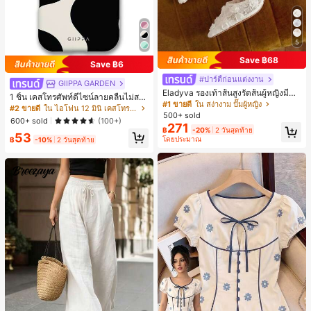
5
Save ฿68
Save ฿6
#ปาร์ตี้ก่อนแต่งงาน
GIIPPA GARDEN
Eladyva รองเท้าส้นสูงรัดส้นผู้หญิงมีดอ
1 ชิ้น เคสโทรศัพท์ดีไซน์ลายคลื่นไม่สม
กไม้ประดับตาข่ายเสริมและสามารถสว
#1 ขายดี
ใน สง่างาม ปั๊มผู้หญิง
มาตรสำหรับ Phone 17 Pro Max, เหม
#2 ขายดี
ใน ไอโฟน 12 มินิ เคสโทรศัพท์แฟชั่น
มได้สองแบบ ส้นสูง 7 ซม. รูปแบบโรมัน
500+ sold
าะสำหรับ Phone 16 Pro Max, 15 Pro
600+ sold
(100+)
หรูหรา ส้นเข็ม ลุคเทพนิยาย
271
Max, 14 Pro Max, เคสโทรศัพท์สไตล์เ
฿
-20%
2 วันสุดท้าย
53
กาหลีและน่าสนใจ, เข้ากันได้กับ 11/12/
โดยประมาณ
฿
-10%
2 วันสุดท้าย
13/14/15/16 Pro Max Plus, ดีไซน์หรู
หราเหมาะสำหรับทั้งชายและหญิง, ของ
ขวัญในอุดมคติสำหรับคริสต์มาส, วันว
าเลนไทน์, อีสเตอร์, ฤดูแต่งงานและวันเ
กิดสำหรับแฟนสาว