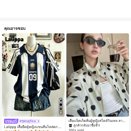
คุณอาจชอบ
#1 ขายดี
ใน กระเป๋า เสื้อคลุมลำลอง
9
ลูกค้ากลับมาซื้อซ้ำ!
#1 ขายดี
#1 ขายดี
ใน กระเป๋า เสื้อคลุมลำลอง
ใน กระเป๋า เสื้อคลุมลำลอง
เสื้อแจ็คเก็ตสั้นผู้หญิงสไตล์วินเทจ ลายจุ
#ชุดฤดูร้อน
ดขนาดใหญ่ คอตั้ง เอวเข้ารูป แขนพอง
ลูกค้ากลับมาซื้อซ้ำ!
ลูกค้ากลับมาซื้อซ้ำ!
Lalippa เสื้อยืดผู้หญิงแขนสั้นไหล่ตก ค
ทรงหลวม แฟชั่นอเนกประสงค์ สำหรับใ
100+ sold
#1 ขายดี
ใน กระเป๋า เสื้อคลุมลำลอง
อวีปกเสื้อ ลายพิมพ์ดิจิทัลลายทาง สไตล์