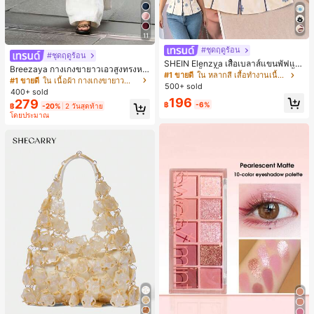
11
#ชุดฤดูร้อน
#ชุดฤดูร้อน
SHEIN Elenzya เสื้อเบลาส์แขนพัฟแต่
Breezaya กางเกงขายาวเอวสูงทรงหล
งระบายสีพื้นสีน้ำเงินสำหรับผู้หญิง, เสื้อ
#1 ขายดี
ใน หลากสี เสื้อทำงานเนื้อผ้านุ่ม
วมขาบานสำหรับผู้หญิง สีขาวเรียบหรูส
#1 ขายดี
ใน เนื้อผ้า กางเกงขายาวลำลองผ้า
ครอปเข้ารูปผูกโบว์คอวีตัดกันสำหรับฤ
500+ sold
ไตล์ชิค เหมาะสำหรับใส่เที่ยวทะเล วันห
400+ sold
ดูร้อน
ยุดพักผ่อนฤดูร้อน ลุคสบายๆ ใส่ได้หลา
196
279
฿
-6%
฿
-20%
2 วันสุดท้าย
ยโอกาสในชีวิตประจำวัน
โดยประมาณ