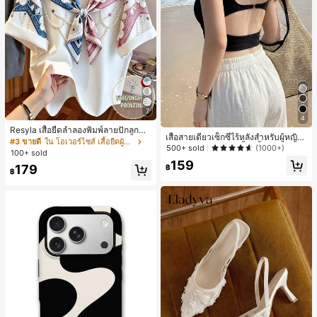
7
4
Resyla เสื้อยืดลำลองพิมพ์ลายปักลูกปัด
เสื้อสายเดี่ยวเซ็กซี่ไร้หลังสำหรับผู้หญิง
รูปโบว์ขนาดใหญ่สำหรับผู้หญิง
#3 ขายดี
ใน โอเวอร์ไซส์ เสื้อยืดผู้หญิง
พร้อมบราแบบมีฟองน้ำ, เสื้อกล้ามแขน
500+ sold
(1000+)
100+ sold
กุด, เสื้อลำลองสีดำสำหรับฤดูร้อน
159
179
฿
฿