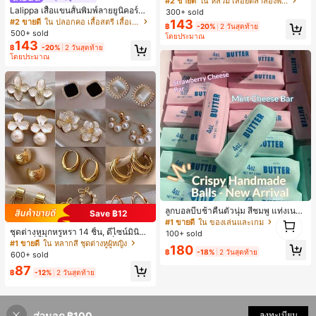
#2 ขายดี
ใน หลวม เสื้อยืดลำลองพื้นฐาน
งหลวมสบาย, พิมพ์ตัวอักษรและตัวเลข
Lalippa เสื้อแขนสั้นพิมพ์ลายยูนิคอร์นล
300+ sold
ภาษาอังกฤษ, เสื้อสำหรับออกไปเที่ยวฤ
ายทางสีตัดกันสำหรับผู้หญิง สไตล์วิทย
#2 ขายดี
ใน ปลอกคอ เสื้อสตรี เสื้อเบลาส์ & Tee
143
฿
-20%
2 วันสุดท้าย
ดูร้อน, ลวดลายดีไซน์, ความรู้สึกพรีเมีย
าลัย
500+ sold
โดยประมาณ
ม, ลำลองอเนกประสงค์, สวมใส่ประจำวั
143
น, กลางแจ้ง, ช้อปปิ้ง, การเดินทาง, เสื้อ
฿
-20%
2 วันสุดท้าย
โดยประมาณ
ผ้ากลางแจ้ง
ลูกบอลบีบช้าคืนตัวนุ่ม สีชมพู แท่งเนย
Save ฿12
1
บีบคลายเครียด นุ่มยืดหยุ่น ของเล่นบีบ
#1 ขายดี
ใน ของเล่นและเกม
1
4 ออนซ์ ของเล่นเกลือ เหมาะสำหรับขอ
ชุดต่างหูมุกหรูหรา 14 ชิ้น, ดีไซน์มินิมอ
100+ sold
งขวัญวันหยุด ของขวัญสนุกและน่ารัก
ลใหม่ที่เป็นเอกลักษณ์ ต่างหูที่สง่างาม
#1 ขายดี
ใน หลากสี ชุดต่างหูผู้หญิง
180
ของขวัญวันเกิด ของขวัญอีสเตอร์ ของ
สำหรับผู้หญิง, ของขวัญสำหรับเธอ
฿
-18%
2 วันสุดท้าย
600+ sold
ขวัญฮาโลวีน ของขวัญคริสต์มาส ของข
87
วัญปาร์ตี้ สกวิชชี่ ของเล่นสกวิชชี่ ของเ
฿
-12%
2 วันสุดท้าย
ล่นคลายเครียดสกวิชชี่ สกวิชชี่เกี๊ยว ขอ
งเล่นสำหรับผู้ใหญ่ ผู้หญิง สกวิชชี่กรอบ
สกวิชชี่เนยกรอบ บีบ ลูกบอลสลัชชี่
ส่วนลด ฿100
ลงทะเบียน