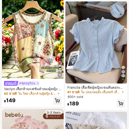
เกือบหมดแล้ว!
16
12
#ชุดฤดูร้อน
Franclia เสื้อเชิ้ตผู้หญิงแขนสั้นคอระบา
Vaclyn เสื้อกล้ามแฟชั่นลำลองผู้หญิง ล
ยกระดุมเดี่ยวลายทาง
#1 ขายดี
ใน ปลอกคอตั้ง เสื้อสตรี เสื้อเบลาส์ & Tee
ายแพตช์เวิร์ก แขนกุด คอกลม ติดกระดุ
#2 ขายดี
ใน ใหม่ เสื้อกล้ามผู้หญิง & Camis
600+ sold
ม
149
฿
189
฿
0-3 Years