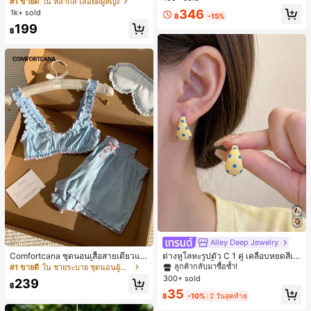
#1 ขายดี
ใน หลากสี เสื้อยืดผู้หญิง
ส่ประจำวันและไปเที่ยวพักผ่อน
สปอร์ตแฟชั่นมินิมอล ของขวัญสำหรับเ
ลูกค้ากลับมาซื้อซ้ำ!
346
1k+ sold
฿
-15%
พื่อน
199
฿
Alley Deep Jewelry
#1 ขายดี
ใน โบโฮ ต่างหูผู้หญิง
ลูกค้ากลับมาซื้อซ้ำ!
Comfortcana ชุดนอนเสื้อสายเดี่ยวแต่
ต่างหูโลหะรูปตัว C 1 คู่ เคลือบหยดสีเห
งระบายและกางเกงขาสั้นสำหรับผู้หญิง
ลือง ลายจุดสีน้ำเงิน สไตล์ยุโรปและอเม
เกือบหมดแล้ว!
#1 ขายดี
ใน ชายระบาย ชุดนอนผู้หญิง
#1 ขายดี
#1 ขายดี
ใน โบโฮ ต่างหูผู้หญิง
ใน โบโฮ ต่างหูผู้หญิง
ริกัน แฟชั่นส่วนตัว หวานและสง่างาม
300+ sold
ลูกค้ากลับมาซื้อซ้ำ!
ลูกค้ากลับมาซื้อซ้ำ!
239
สำหรับผู้หญิงและเด็กหญิง สำหรับการเ
฿
เกือบหมดแล้ว!
เกือบหมดแล้ว!
#1 ขายดี
ใน โบโฮ ต่างหูผู้หญิง
35
ดินทาง งานแต่งงาน ปาร์ตี้ วันเกิด ของ
฿
-10%
2 วันสุดท้าย
ลูกค้ากลับมาซื้อซ้ำ!
ขวัญคริสต์มาส 2026