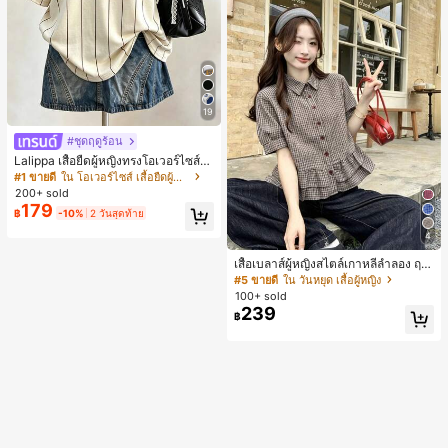
19
#ชุดฤดูร้อน
Lalippa เสื้อยืดผู้หญิงทรงโอเวอร์ไซส์ค
วามยาวกลาง คอกลม ไหล่ตก ลายพิมพ์
#1 ขายดี
ใน โอเวอร์ไซส์ เสื้อยืดผู้หญิง
ตัวอักษรและลายทางแนวตั้ง สไตล์แฟชั่
200+ sold
นมินิมอล ของขวัญให้เพื่อน
179
฿
-10%
2 วันสุดท้าย
4
เสื้อเบลาส์ผู้หญิงสไตล์เกาหลีลำลอง ฤดู
ใบไม้ผลิ/ฤดูร้อนใหม่ ชายระบาย ชิคแล
#5 ขายดี
ใน วันหยุด เสื้อผู้หญิง
ะหรูหรา
100+ sold
239
฿