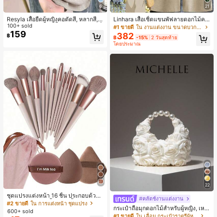
6
21
Resyla เสื้อยืดผู้หญิงคอตัดสี, หลากสี, ล
Linhara เสื้อเชิ้ตแขนพัฟลายดอกไม้คอ
ายพิมพ์แมวน่ารัก, เสื้อสำหรับออกไปเที่
100+ sold
ปกไม่สมมาตรสำหรับผู้หญิงไซส์ใหญ่ +
#1 ขายดี
ใน งานแต่งงาน ขนาดบวก Co-Ords
ยวฤดูร้อน, ดีไซน์กราฟิก, ความรู้สึกพรีเ
กางเกงลำลองทรงหลวมเอวยางยืด 2 ชิ้
159
382
฿
฿
-15%
2 วันสุดท้าย
มียม, ลำลองอเนกประสงค์, สวมใส่ประ
น สำหรับฤดูใบไม้ผลิ/ฤดูร้อน
โดยประมาณ
จำวัน, กลางแจ้ง, ช้อปปิ้ง, การเดินทาง
เสื้อผ้ากลางแจ้ง
22
ชุดแปรงแต่งหน้า 16 ชิ้น ประกอบด้วยแ
#คลัตช์งานแต่งงาน
ปรงแต่งหน้า 13 ชิ้น, ฟองน้ำแต่งหน้ารู
#2 ขายดี
ใน การแต่งหน้า ชุดแปรง
กระเป๋าถือมุกดอกไม้สำหรับผู้หญิง, เหม
ปหยดน้ำ 1 ชิ้น, แปรงแป้งรองพื้นกลม 1
600+ sold
าะสำหรับชุดราตรี, ชุดบอล, เครื่องประ
ชิ้น และฟองน้ำแต่งหน้ารูปสามเหลี่ยม
#1 ขายดี
ใน เลื่อม กระเป๋าราตรีผู้หญิง