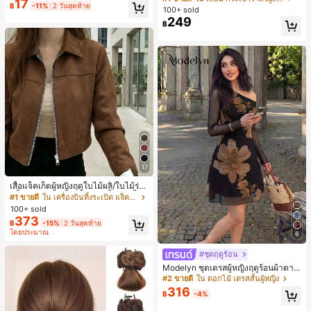
17
ดับงานแต่งงาน, กระเป๋าสตางค์สุภาพส
฿
-11%
2 วันสุดท้าย
1 ชิ้น - ชุดคลาสสิก ทำจากขนสังเคราะ
100+ sold
ตรีหรูหรา, ของขวัญสำหรับผู้หญิง (ลาย
ห์นุ่มและเป็นมิตรต่อผิว เหมาะสำหรับผู้
249
฿
สุ่ม)
หญิงและเด็กผู้หญิง เหมาะสำหรับฤดูใบ
ไม้ร่วงและฤดูหนาว
17
เสื้อแจ็คเก็ตผู้หญิงฤดูใบไม้ผลิ/ใบไม้ร่วง
สีพื้น หนังเทียม สไตล์ปกคอเสื้อ ซิปขึ้น
#1 ขายดี
ใน เครื่องบินทิ้งระเบิด แจ็คเก็ตผู้หญิง
แขนยาว สไตล์ลำลอง วิทยาลัย สนามบิ
100+ sold
น เสื้อนอก สีน้ำตาล สไตล์สบายๆ ฤดูใบ
373
฿
-15%
2 วันสุดท้าย
ไม้ร่วง
โดยประมาณ
6
#ชุดฤดูร้อน
Modelyn ชุดเดรสผู้หญิงฤดูร้อนผ้าตาข่
ายพิมพ์ลาย คอไม่สมมาตร จับจีบ หรูหร
#2 ขายดี
ใน ดอกไม้ เดรสสั้นผู้หญิง
า เซ็กซี่
316
฿
-4%