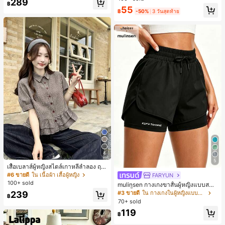
289
พร้อมเชือกรูด ทรงขาตรงทิ้งตัว ขากว้า
฿
55
ง สำหรับชายหาด ลำลอง พักผ่อน และเ
฿
-50%
3 วันสุดท้าย
ดินทาง
4
5
เสื้อเบลาส์ผู้หญิงสไตล์เกาหลีลำลอง ฤดู
ใบไม้ผลิ/ฤดูร้อนใหม่ ชายระบาย ชิคแล
#6 ขายดี
ใน เนื้อผ้า เสื้อผู้หญิง
FARYUN
ะหรูหรา
100+ sold
mulinsen กางเกงขาสั้นผู้หญิงแบบสบา
ยๆ สีพื้น หลวม อเนกประสงค์ กางเกงขา
239
#3 ขายดี
ใน กางเกงในผู้หญิงแบบแอคทีฟ
฿
สั้นกีฬา 2-In-1 สำหรับวิ่ง ฟิตเนส และก
70+ sold
ารฝึกซ้อมกีฬาในฤดูร้อน
119
฿