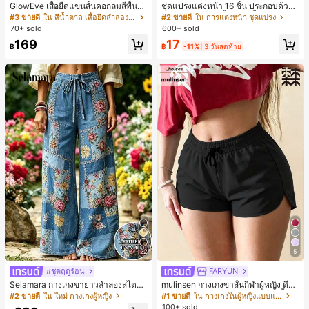
GlowEve เสื้อยืดแขนสั้นคอกลมสีพื้นลำ
ชุดแปรงแต่งหน้า 16 ชิ้น ประกอบด้วยแ
ลองอเนกประสงค์สำหรับผู้หญิง
ปรงแต่งหน้า 13 ชิ้น, ฟองน้ำแต่งหน้ารู
#3 ขายดี
ใน สีน้ำตาล เสื้อยืดลำลองพื้นฐาน
#2 ขายดี
ใน การแต่งหน้า ชุดแปรง
ปหยดน้ำ 1 ชิ้น, แปรงแป้งรองพื้นกลม 1
70+ sold
600+ sold
ชิ้น และฟองน้ำแต่งหน้ารูปสามเหลี่ยม
17
169
1 ชิ้น - ชุดคลาสสิก ทำจากขนสังเคราะ
฿
-11%
3 วันสุดท้าย
฿
ห์นุ่มและเป็นมิตรต่อผิว เหมาะสำหรับผู้
หญิงและเด็กผู้หญิง เหมาะสำหรับฤดูใบ
ไม้ร่วงและฤดูหนาว
22
5
#ชุดฤดูร้อน
FARYUN
Selamara กางเกงขายาวลำลองสไตล์โ
mulinsen กางเกงขาสั้นกีฬาผู้หญิง ดีไซ
บฮีเมียนสำหรับพักผ่อน สีกากี ผิวสัมผัส
น์ปลายเปิด เอวยืดหยุ่น กางเกงขาสั้น
#2 ขายดี
ใน ใหม่ กางเกงผู้หญิง
#1 ขายดี
ใน กางเกงในผู้หญิงแบบแอคทีฟ
มีเท็กซ์เจอร์ เอวสูงทรงหลวม เอวยางยืด
ลำลองกีฬาฤดูร้อน ความยาว 3/4
100+ sold