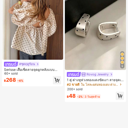
#ชุดฤดูร้อน
9
Serisse เสื้อเชิ้ตลายจุดผูกหลังแบบลำล
องสำหรับฤดูร้อน
60+ sold
Rovog Jewelry
268
1 คู่ ต่างหูห่วงทองแดงขัดเงา ลายจุดเร
฿
-4%
ขาคณิตสไตล์มินิมอล เหมาะสำหรับสว
#2 ขายดี
ใน โลหะผสมทองแดง ต่างหูผู้หญิง
มใส่ประจำวันแบบสบายๆ สำหรับผู้หญิง
200+ sold
48
฿
-2%
3 วันสุดท้าย