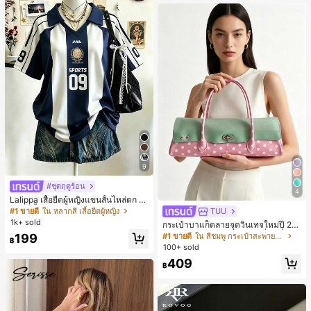
9
#ชุดฤดูร้อน
4
Lalippa เสื้อยืดผู้หญิงแขนสั้นไหล่ตก ค
อวีปกเสื้อ ลายพิมพ์ดิจิทัลลายทาง สไตล์
#1 ขายดี
ใน หลากสี เสื้อยืดผู้หญิง
TUU
สปอร์ตแฟชั่นมินิมอล ของขวัญสำหรับเ
1k+ sold
กระเป๋าบาแก็ตลายจุดวินเทจใหม่ปี 20
พื่อน
26 สำหรับผู้หญิง กระเป๋าเจลลี่แฟชั่นสไ
199
#1 ขายดี
ใน สีชมพู กระเป๋าสะพายผู้หญิง
฿
ตล์หวาน ความจุขนาดใหญ่ กระเป๋าสะ
100+ sold
พายไหล่สำหรับเดินทางไปทำงาน
409
฿